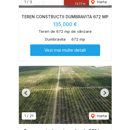
1
/
3
Harta
TEREN CONSTRUCTII DUMBRAVITA 672 MP
135,000 €
Teren de 672 mp de vânzare
Dumbravita
672 mp
Vezi mai multe detalii
Previous
Next
1
/
21
Harta