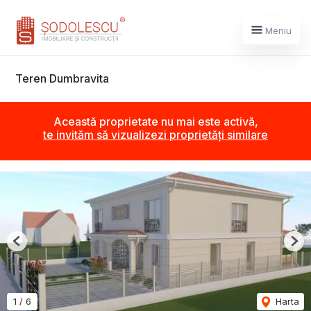
Meniu
Teren Dumbravita
Această proprietate nu mai este activă,
te invităm să vizualizezi proprietăți similare
Previous
Nex
1
/
6
Harta