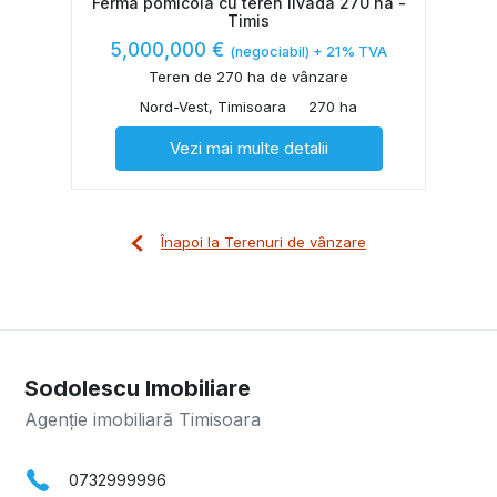
Ferma pomicola cu teren livada 270 ha -
Timis
5,000,000 €
(negociabil) + 21% TVA
Teren de 270 ha de vânzare
Nord-Vest, Timisoara
270 ha
Vezi mai multe detalii
Înapoi la Terenuri de vânzare
Sodolescu Imobiliare
Agenție imobiliară Timisoara
0732999996