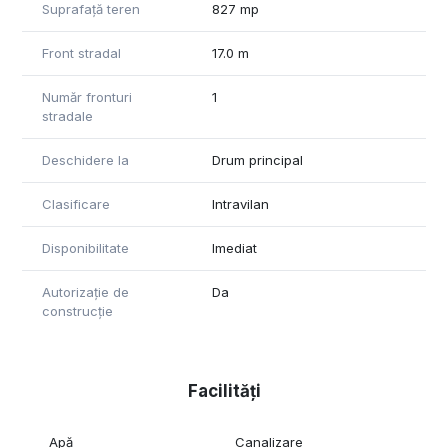
Suprafață teren
827 mp
Front stradal
17.0 m
Număr fronturi
1
stradale
Deschidere la
Drum principal
Clasificare
Intravilan
Disponibilitate
Imediat
Autorizație de
Da
construcție
Facilități
Apă
Canalizare