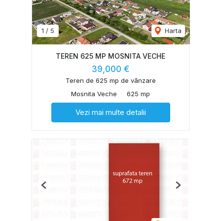
1
/
5
Harta
TEREN 625 MP MOSNITA VECHE
39,000 €
Teren de 625 mp de vânzare
Mosnita Veche
625 mp
Vezi mai multe detalii
Previous
Next