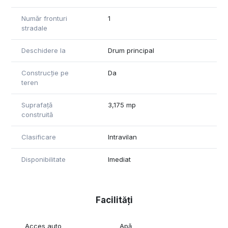
Număr fronturi
1
stradale
Deschidere la
Drum principal
Construcție pe
Da
teren
Suprafață
3,175 mp
construită
Clasificare
Intravilan
Disponibilitate
Imediat
Facilități
Acces auto
Apă