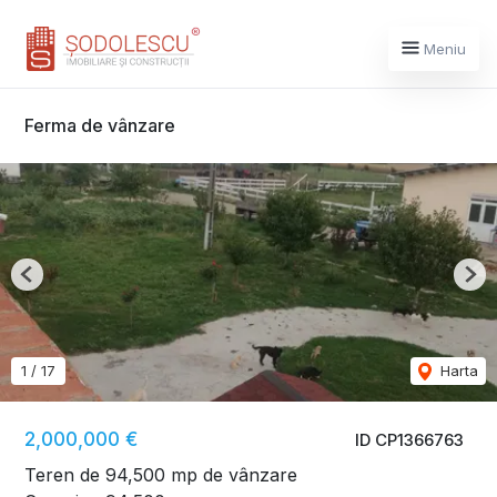
Meniu
Ferma de vânzare
Previous
Nex
1
/
17
Harta
2,000,000 €
ID CP1366763
Teren de 94,500 mp de vânzare