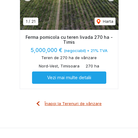
1
/
21
Harta
Ferma pomicola cu teren livada 270 ha -
Timis
5,000,000 €
(negociabil) + 21% TVA
Teren de 270 ha de vânzare
Nord-Vest, Timisoara
270 ha
Vezi mai multe detalii
Înapoi la Terenuri de vânzare