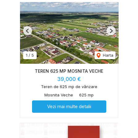
Previous
Next
1
/
5
Harta
TEREN 625 MP MOSNITA VECHE
39,000 €
Teren de 625 mp de vânzare
Mosnita Veche
625 mp
Vezi mai multe detalii