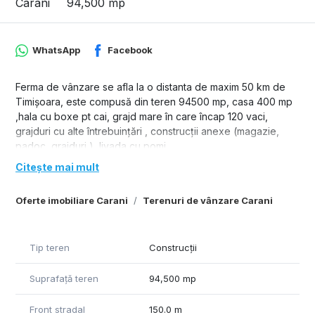
Carani
94,500 mp
WhatsApp
Facebook
Ferma de vânzare se afla la o distanta de maxim 50 km de
Timișoara, este compusă din teren 94500 mp, casa 400 mp
,hala cu boxe pt cai, grajd mare în care încap 120 vaci,
grajduri cu alte întrebuințări , construcții anexe (magazie,
padoc, grajduri ), livada cu pomi.
Citește mai mult
Oferte imobiliare Carani
Terenuri de vânzare Carani
Tip teren
Construcții
Suprafață teren
94,500 mp
Front stradal
150.0 m