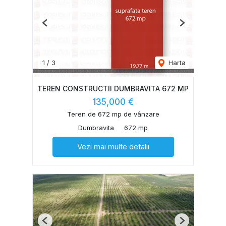
Previous
Next
1
/
3
Harta
TEREN CONSTRUCTII DUMBRAVITA 672 MP
135,000 €
Teren de 672 mp de vânzare
Dumbravita
672 mp
Vezi mai multe detalii
Previous
Next