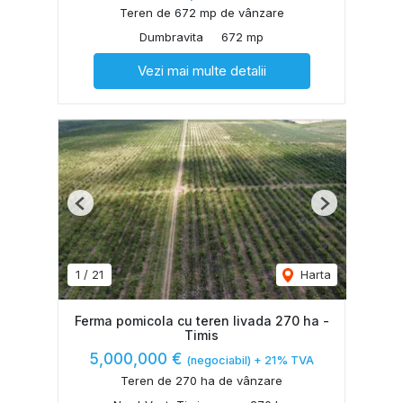
Teren de 672 mp de vânzare
Dumbravita
672 mp
Vezi mai multe detalii
Previous
Next
1
/
21
Harta
Ferma pomicola cu teren livada 270 ha -
Timis
5,000,000 €
(negociabil) + 21% TVA
Teren de 270 ha de vânzare