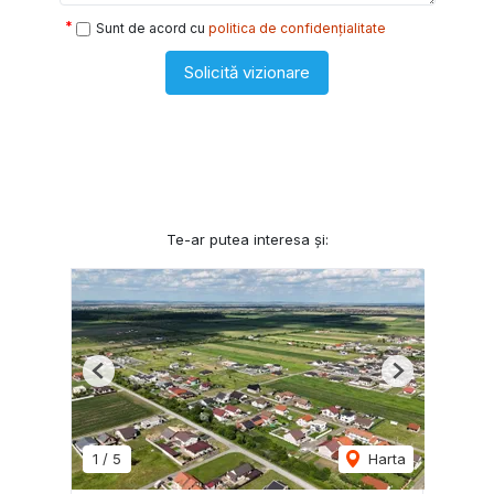
Sunt de acord cu
politica de confidențialitate
Solicită vizionare
Te-ar putea interesa și:
Previous
Next
1
/
5
Harta