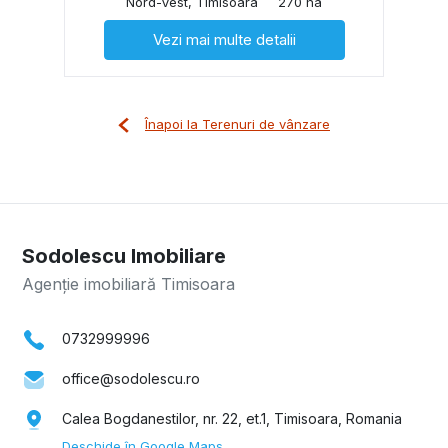
Nord-Vest, Timisoara
270 ha
Vezi mai multe detalii
Înapoi la Terenuri de vânzare
Sodolescu Imobiliare
Agenție imobiliară Timisoara
0732999996
office@sodolescu.ro
Calea Bogdanestilor, nr. 22, et.1, Timisoara, Romania
Deschide în Google Maps