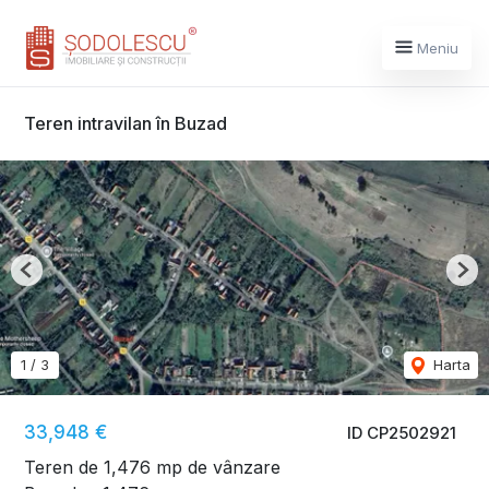
Meniu
Teren intravilan în Buzad
Previous
Nex
1
/
3
Harta
33,948 €
ID CP2502921
Teren de 1,476 mp de vânzare