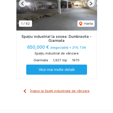
Previous
Next
1
/
62
Harta
Spațiu industrial la sosea: Dumbravita -
Giarmata
650,000 €
(negociabil) + 21% TVA
Spațiu industrial de vânzare
Giarmata
1,927 mp
1970
Vezi mai multe detalii
Înapoi la Spații industriale de vânzare