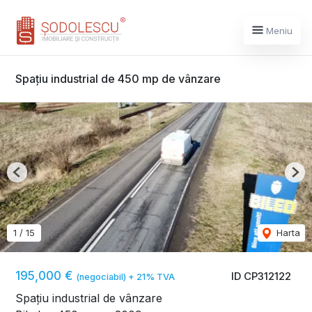
Meniu
Spațiu industrial de 450 mp de vânzare
Previous
Nex
1
/
15
Harta
195,000 €
ID CP312122
(negociabil) + 21% TVA
Spațiu industrial de vânzare