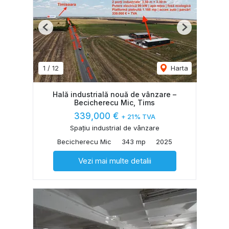
Previous
Next
1
/
12
Harta
Hală industrială nouă de vânzare –
Becicherecu Mic, Tims
339,000 €
+ 21% TVA
Spațiu industrial de vânzare
Becicherecu Mic
343 mp
2025
Vezi mai multe detalii