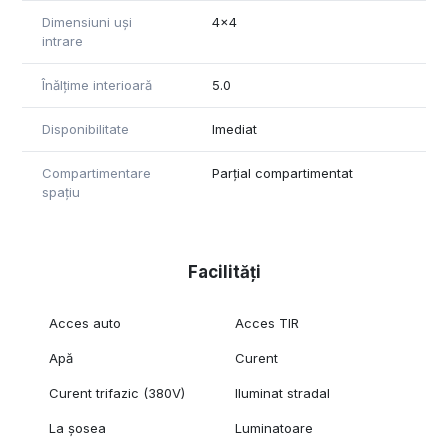
Dimensiuni uși
4x4
intrare
Înălțime interioară
5.0
Disponibilitate
Imediat
Compartimentare
Parțial compartimentat
spațiu
Facilități
Acces auto
Acces TIR
Apă
Curent
Curent trifazic (380V)
Iluminat stradal
La șosea
Luminatoare