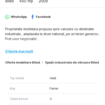
Biled
450 mp
2009
WhatsApp
Facebook
Proprietate imobiliara propusa spre vanzare cu destinatie
industriala , amplasata la drum national, pe un teren generos ;
Pret usor negociabil ;
Citește mai mult
Oferte imobiliare Biled
Spații industriale de vânzare Biled
Tip imobil
Hală
Etaj
Parter
Clasă birouri
C