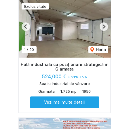
Exclusivitate
Previous
Next
1
/
20
Harta
Hală industrială cu poziționare strategică în
Giarmata
524,000 €
+ 21% TVA
Spațiu industrial de vânzare
Giarmata
1,725 mp
1950
Vezi mai multe detalii