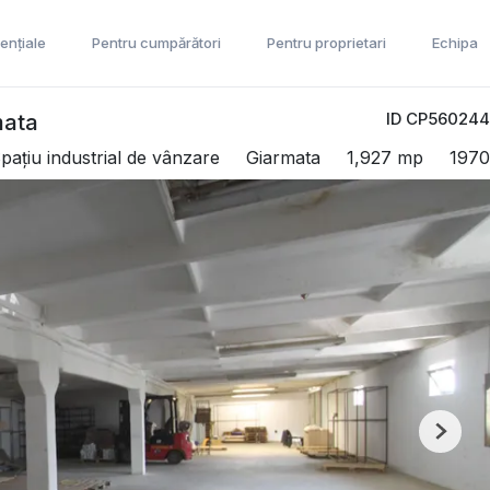
ențiale
Pentru cumpărători
Pentru proprietari
Echipa
ID CP560244
mata
pațiu industrial de vânzare
Giarmata
1,927 mp
1970
Next