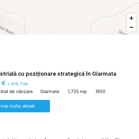
strială cu poziționare strategică în Giarmata
0 €
+ 21% TVA
trial de vânzare
Giarmata
1,725 mp
1950
 mai multe detalii