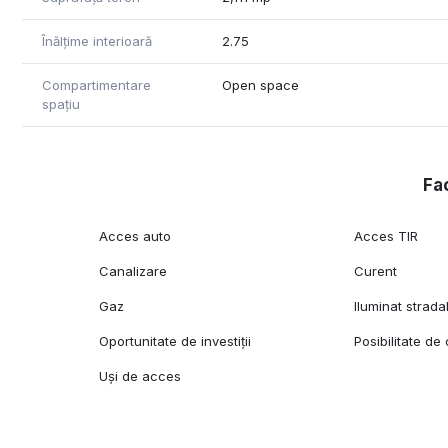
Înălțime interioară
2.75
Compartimentare
Open space
spațiu
Fac
Acces auto
Acces TIR
Canalizare
Curent
Gaz
Iluminat strada
Oportunitate de investiții
Posibilitate d
Uși de acces