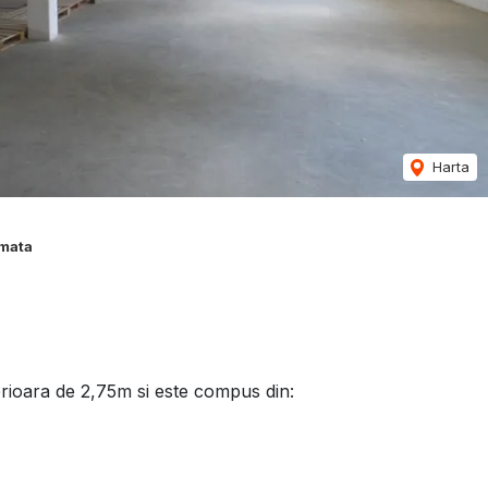
Harta
rmata
terioara de 2,75m si este compus din:
itare, grup sanitar;