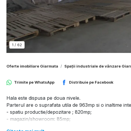
1
/
62
Oferte imobiliare Giarmata
Spații industriale de vânzare Gia
Trimite pe
WhatsApp
Distribuie pe
Facebook
Hala este dispusa pe doua nivele.
Parterul are o suprafata utila de 963mp si o inaltime in
- spatiu productie/depozitare ; 820mp;
- magazin/showroom: 85mp;
- alte spatii: hol acces, birou individual, spatiu mic depoz