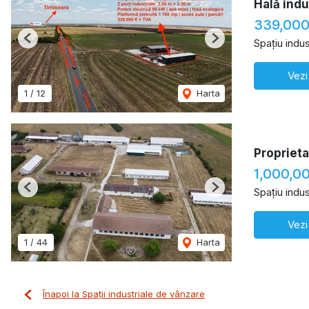
Hală indu
339,00
Spațiu indus
Previous
Next
Vezi
1
/
12
Harta
Proprieta
1,000,0
Spațiu indus
Previous
Next
Vezi
1
/
44
Harta
Înapoi la Spații industriale de vânzare