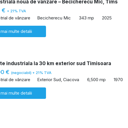
strială nouă de vânzare – Becicherecu Mic, Tims
0 €
+ 21% TVA
trial de vânzare
Becicherecu Mic
343 mp
2025
 mai multe detalii
te industriala la 30 km exterior sud Timisoara
00 €
(negociabil) + 21% TVA
trial de vânzare
Exterior Sud, Ciacova
6,500 mp
1970
 mai multe detalii