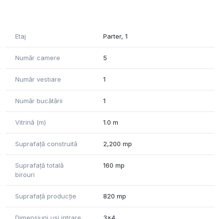
ara de 2,85m si este compus din:
Etaj
Parter, 1
arie;
Număr camere
5
 marfa.
Număr vestiare
1
eleti, doua foraje de apa (unul interior si unul exterior),
Număr bucătării
1
bricate din beton, acoperis din beton.
nclusiv acoperisul.
Vitrină (m)
1.0 m
 , ca si conditie.
Suprafață construită
2,200 mp
Suprafață totală
160 mp
birouri
Suprafață producție
820 mp
Dimensiuni uși intrare
3x4