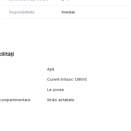
Disponibilitate
Imediat
ilități
Apă
Curent trifazic (380V)
l
La șosea
e compartimentare
Străzi asfaltate