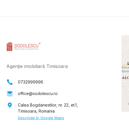
Agenție imobiliară Timisoara
0732999996
office@sodolescu.ro
Calea Bogdanestilor, nr. 22, et.1,
Timisoara, Romania
Deschide în Google Maps