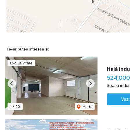
Te-ar putea interesa și:
Exclusivitate
Hală indu
524,00
Spațiu indus
Previous
Next
Vezi
1
/
20
Harta