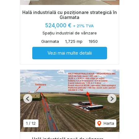
Hală industrială cu poziționare strategică în
Giarmata
524,000 €
+ 21% TVA
Spațiu industrial de vânzare
Giarmata
1,725 mp
1950
Vezi mai multe detalii
Previous
Next
1
/
12
Harta