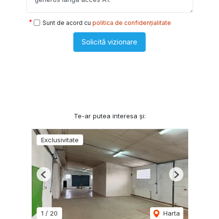
Sunt de acord cu
politica de confidențialitate
Solicită vizionare
Te-ar putea interesa și:
Exclusivitate
Previous
Next
1
/
20
Harta