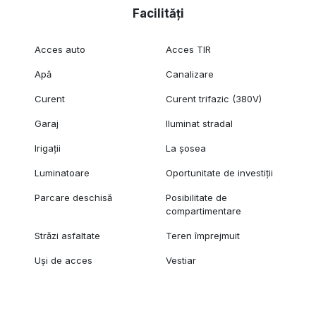
Facilități
Acces auto
Acces TIR
Apă
Canalizare
Curent
Curent trifazic (380V)
Garaj
Iluminat stradal
Irigații
La șosea
Luminatoare
Oportunitate de investiții
Parcare deschisă
Posibilitate de
compartimentare
Străzi asfaltate
Teren împrejmuit
Uși de acces
Vestiar