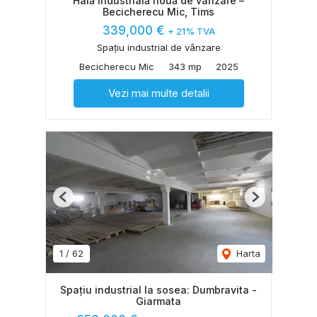
Hală industrială nouă de vânzare –
Becicherecu Mic, Tims
339,000 €
+ 21% TVA
Spațiu industrial de vânzare
Becicherecu Mic
343 mp
2025
Vezi mai multe detalii
Previous
Next
1
/
62
Harta
Spațiu industrial la sosea: Dumbravita -
Giarmata