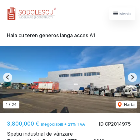
Meniu
Hala cu teren generos langa acces A1
Previous
Nex
1
/
24
Harta
3,800,000 €
ID CP2014975
(negociabil) + 21% TVA
Spațiu industrial de vânzare