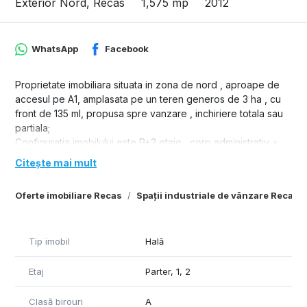
Exterior Nord, Recas
1,575 mp
2012
WhatsApp
Facebook
Proprietate imobiliara situata in zona de nord , aproape de
accesul pe A1, amplasata pe un teren generos de 3 ha , cu
front de 135 ml, propusa spre vanzare , inchiriere totala sau
partiala;
Configuratia imobilului este P+2 etaje , corp administrativ +
atelier + service auto acces TIR
Citește mai mult
Parter- corp administrativ : Showroom, depozite( 2x85
mp),birou admin ,vestiare,dusuri, grup sanitar , camera
Oferte imobiliare Recas
Spații industriale de vânzare Recas
tehnica ;
- atelier Sc. 280 mp
- atelier service auto cu canal vizitare Sc. 575 mp.
Tip imobil
Hală
Etajul 1 -sala de mese, vestiare, dusuri , grup sanitar, arhiva
(2x50 mp) ;
Etaj
Parter, 1, 2
Etajul 2 - office manager, sala sedinta, dispecerate ( 48+28
mp),birouri(20+30mp), chicineta, grup sanitar ;
Inchirierea intregului imobil este 10.000 euro+TVA
Clasă birouri
A