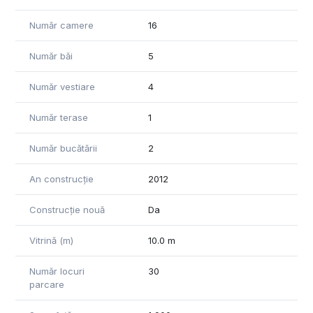
Inchirierea corpului administrativ 2.500 euro+TVA
Platforma betonata acces TIR -7.500 mp , post trafo energie
Număr camere
16
electrica, put de apa forat, AC individual, pompa caldura
Scrisoare bancara pentru garantia contractului
Număr băi
5
Număr vestiare
4
Număr terase
1
Număr bucătării
2
An construcție
2012
Construcție nouă
Da
Vitrină (m)
10.0 m
Număr locuri
30
parcare