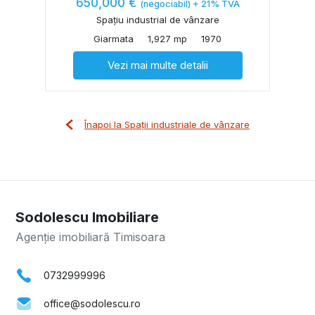
650,000 €
(negociabil) + 21% TVA
Spațiu industrial de vânzare
Giarmata
1,927 mp
1970
Vezi mai multe detalii
Înapoi la Spații industriale de vânzare
Sodolescu Imobiliare
Agenție imobiliară Timisoara
0732999996
office@sodolescu.ro