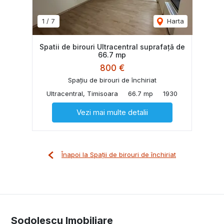
1
/
7
Harta
Spatii de birouri Ultracentral suprafață de
66.7 mp
800 €
Spațiu de birouri de închiriat
Ultracentral, Timisoara
66.7 mp
1930
Vezi mai multe detalii
Înapoi la Spații de birouri de închiriat
Sodolescu Imobiliare