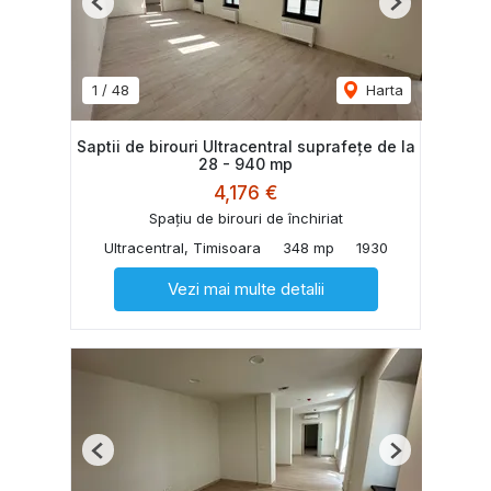
Previous
Next
1
/
48
Harta
Saptii de birouri Ultracentral suprafețe de la
28 - 940 mp
4,176 €
Spațiu de birouri de închiriat
Ultracentral, Timisoara
348 mp
1930
Vezi mai multe detalii
Previous
Next