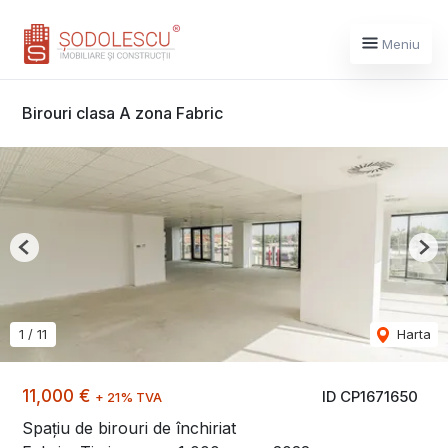
Meniu
Birouri clasa A zona Fabric
Previous
Nex
1
/
11
Harta
11,000 €
ID CP1671650
+ 21% TVA
Spațiu de birouri de închiriat