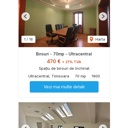
Previous
Next
1
/
16
Harta
Birouri - 70mp - Ultracentral
470 €
+ 21% TVA
Spațiu de birouri de închiriat
Ultracentral, Timisoara
70 mp
1900
Vezi mai multe detalii