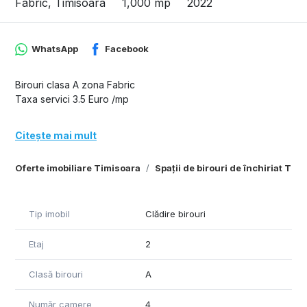
Fabric, Timisoara
1,000 mp
2022
WhatsApp
Facebook
Birouri clasa A zona Fabric
Taxa servici 3.5 Euro /mp
Citește mai mult
Oferte imobiliare Timisoara
Spații de birouri de închiriat Tim
Tip imobil
Clădire birouri
Etaj
2
Clasă birouri
A
Număr camere
4