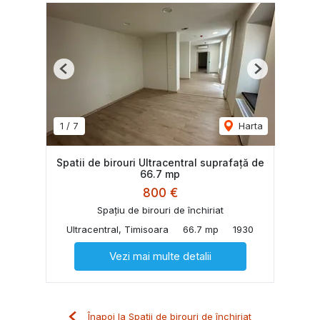
Previous
Next
1
/
7
Harta
Spatii de birouri Ultracentral suprafață de
66.7 mp
800 €
Spațiu de birouri de închiriat
Ultracentral, Timisoara
66.7 mp
1930
Vezi mai multe detalii
Înapoi la Spații de birouri de închiriat