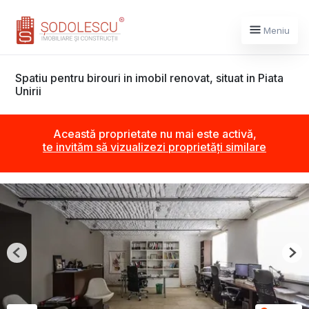
Meniu
Spatiu pentru birouri in imobil renovat, situat in Piata
Unirii
Această proprietate nu mai este activă,
te invităm să vizualizezi proprietăți similare
Previous
Nex