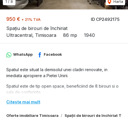
1
/
8
Harta
950 €
ID CP2492175
+ 21% TVA
Spațiu de birouri de închiriat
Ultracentral, Timisoara
86 mp
1940
WhatsApp
Facebook
Spatiul este situat la demisolul unei cladiri renovate, in
imediata apropiere a Pietei Unirii.
Spatiul este de tip open space, beneficiind de 8 birouri si o
sala de conferinte.
Incalzirea si racirea spatiului este efectuata prin pereti,
Citește mai mult
rezultand un confort termic sporit.
pretinchiriere: 1.000 Euro + Tva
Oferte imobiliare Timisoara
Spații de birouri de închiriat Tim