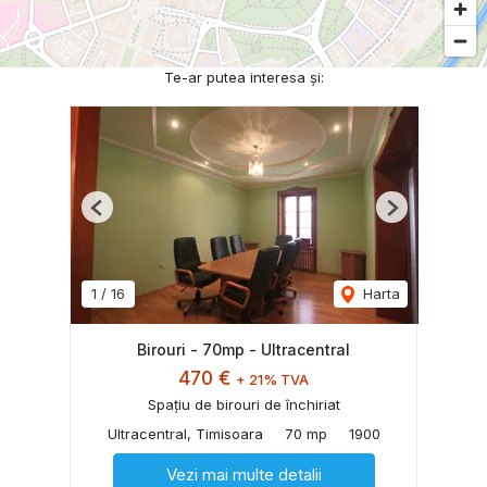
Te-ar putea interesa și:
Previous
Next
1
/
16
Harta
Birouri - 70mp - Ultracentral
470 €
+ 21% TVA
Spațiu de birouri de închiriat
Ultracentral, Timisoara
70 mp
1900
Vezi mai multe detalii