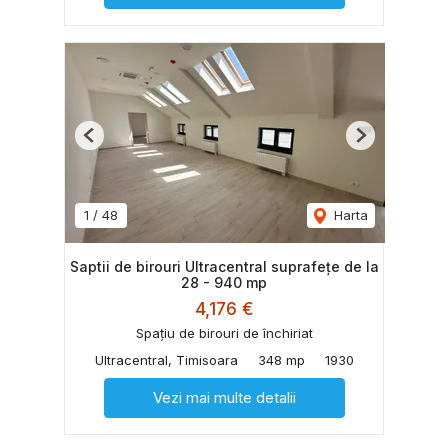
Previous
Next
1
/
48
Harta
Saptii de birouri Ultracentral suprafețe de la
28 - 940 mp
4,176 €
Spațiu de birouri de închiriat
Ultracentral, Timisoara
348 mp
1930
Vezi mai multe detalii