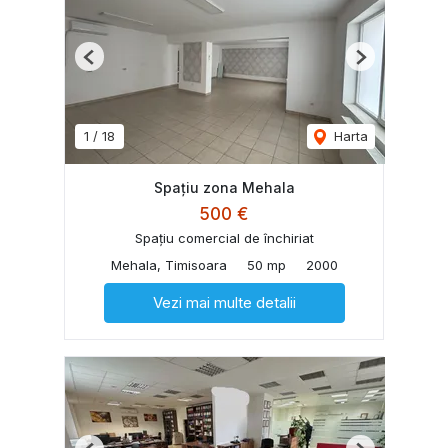
Previous
Next
1
/
18
Harta
Spațiu zona Mehala
500 €
Spațiu comercial de închiriat
Mehala, Timisoara
50 mp
2000
Vezi mai multe detalii