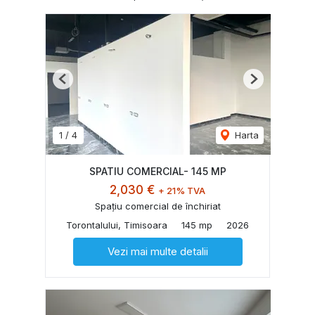
Previous
Next
1
/
4
Harta
SPATIU COMERCIAL- 145 MP
2,030 €
+ 21% TVA
Spațiu comercial de închiriat
Torontalului, Timisoara
145 mp
2026
Vezi mai multe detalii