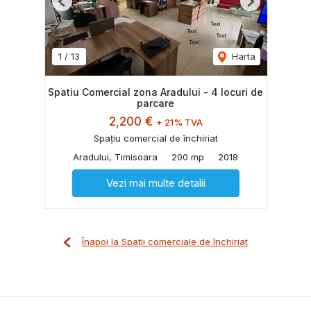
Previous
Next
1
/
13
Harta
Spatiu Comercial zona Aradului - 4 locuri de
parcare
2,200 €
+ 21% TVA
Spațiu comercial de închiriat
Aradului, Timisoara
200 mp
2018
Vezi mai multe detalii
Înapoi la Spații comerciale de închiriat