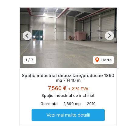
Previous
Next
1
/
7
Harta
Spațiu industrial depozitare/productie 1890
mp - H 10 m
7,560 €
+ 21% TVA
Spațiu industrial de închiriat
Giarmata
1,890 mp
2010
Vezi mai multe detalii