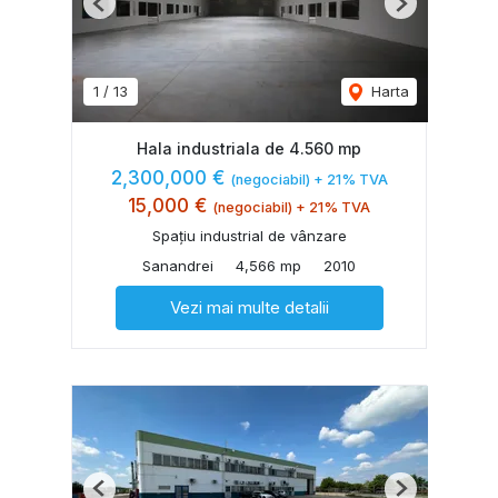
Previous
Next
1
/
13
Harta
Hala industriala de 4.560 mp
2,300,000 €
(negociabil) + 21% TVA
15,000 €
(negociabil) + 21% TVA
Spațiu industrial de vânzare
Sanandrei
4,566 mp
2010
Vezi mai multe detalii
Previous
Next