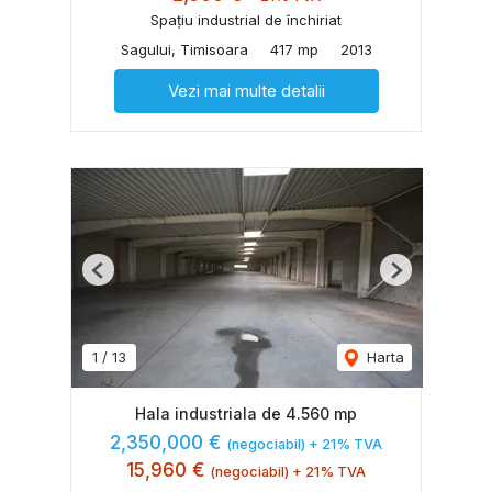
Spațiu industrial de închiriat
Sagului, Timisoara
417 mp
2013
Vezi mai multe detalii
Previous
Next
1
/
13
Harta
Hala industriala de 4.560 mp
2,350,000 €
(negociabil) + 21% TVA
15,960 €
(negociabil) + 21% TVA