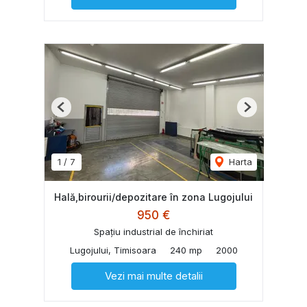
Previous
Next
1
/
7
Harta
Hală,birourii/depozitare în zona Lugojului
950 €
Spațiu industrial de închiriat
Lugojului, Timisoara
240 mp
2000
Vezi mai multe detalii