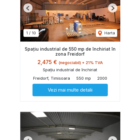
Previous
Next
1
/
10
Harta
Spațiu industrial de 550 mp de închiriat în
zona Freidorf
2,475 €
(negociabil) + 21% TVA
Spațiu industrial de închiriat
Freidorf, Timisoara
550 mp
2000
Vezi mai multe detalii