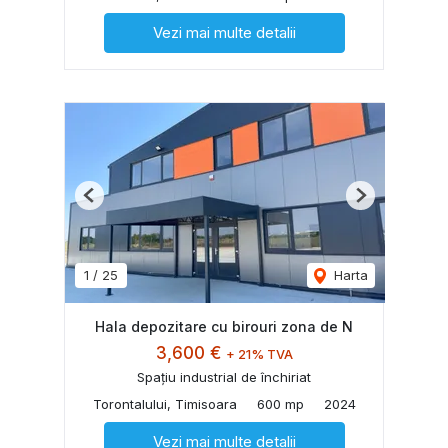
Vezi mai multe detalii
Previous
Next
1
/
25
Harta
Hala depozitare cu birouri zona de N
3,600 €
+ 21% TVA
Spațiu industrial de închiriat
Torontalului, Timisoara
600 mp
2024
Vezi mai multe detalii