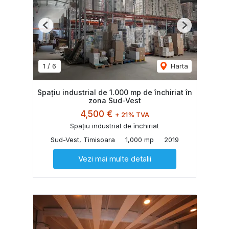
Previous
Next
1
/
6
Harta
Spațiu industrial de 1.000 mp de închiriat în
zona Sud-Vest
4,500 €
+ 21% TVA
Spațiu industrial de închiriat
Sud-Vest, Timisoara
1,000 mp
2019
Vezi mai multe detalii