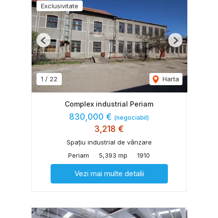
Exclusivitate
Previous
Next
1
/
22
Harta
Complex industrial Periam
830,000 €
(negociabil)
3,218 €
Spațiu industrial de vânzare
Periam
5,393 mp
1910
Vezi mai multe detalii