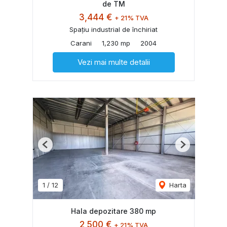
de TM
3,444 €
+ 21% TVA
Spațiu industrial de închiriat
Carani
1,230 mp
2004
Vezi mai multe detalii
Previous
Next
1
/
12
Harta
Hala depozitare 380 mp
2,500 €
+ 21% TVA