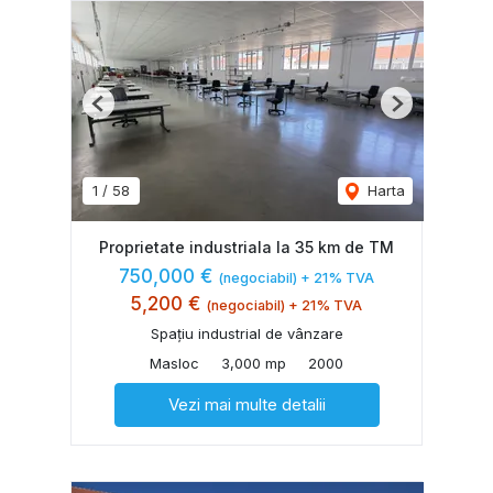
Previous
Next
1
/
58
Harta
Proprietate industriala la 35 km de TM
750,000 €
(negociabil) + 21% TVA
5,200 €
(negociabil) + 21% TVA
Spațiu industrial de vânzare
Masloc
3,000 mp
2000
Vezi mai multe detalii