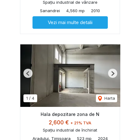
Spațiu industrial de vânzare
Sanandrei
4,560 mp
2010
Vezi mai multe detalii
Previous
Next
1
/
4
Harta
Hala depozitare zona de N
2,600 €
+ 21% TVA
Spațiu industrial de închiriat
Aradului, Timisoara
523 mp
2024