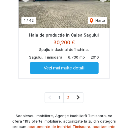
1
/
42
Harta
Hala de productie in Calea Sagului
30,200 €
Spațiu industrial de închiriat
Sagului, Timisoara
6,730 mp
2010
Vezi mai multe detalii
Pagina anterioară
Pagina următoare
1
2
Sodolescu Imobiliare, Agenție imobiliară Timisoara, va
ofera 1193 oferte imobiliare, actualizate la zi, din categorii
precum
apartamente de închiriat Timisoara
,
apartamente