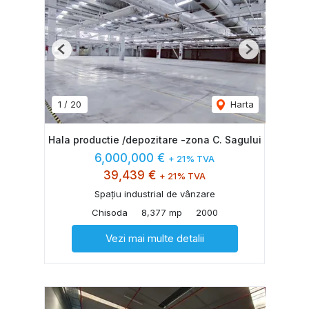
Previous
Next
1
/
20
Harta
Hala productie /depozitare -zona C. Sagului
6,000,000 €
+ 21% TVA
39,439 €
+ 21% TVA
Spațiu industrial de vânzare
Chisoda
8,377 mp
2000
Vezi mai multe detalii