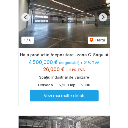
Previous
Next
1
/
6
Harta
Hala productie /depozitare -zona C. Sagului
4,500,000 €
(negociabil) + 21% TVA
26,000 €
+ 21% TVA
Spațiu industrial de vânzare
Chisoda
5,200 mp
2000
Vezi mai multe detalii