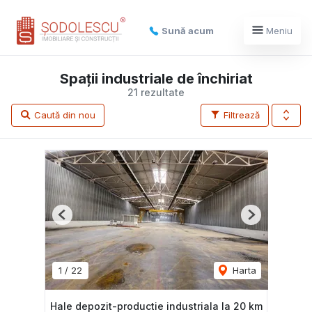
Sună acum
Meniu
Spații industriale de închiriat
21 rezultate
Caută din nou
Filtrează
Previous
Next
1
/
22
Harta
Hale depozit-productie industriala la 20 km