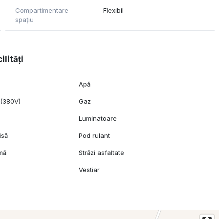
Compartimentare
Flexibil
spațiu
ilități
Apă
 (380V)
Gaz
Luminatoare
isă
Pod rulant
rmă
Străzi asfaltate
Vestiar