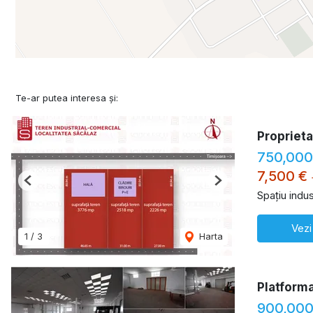
Te-ar putea interesa și:
Proprieta
750,00
7,500 €
Previous
Next
Spațiu indus
Vezi
1
/
3
Harta
Platforma
900,000