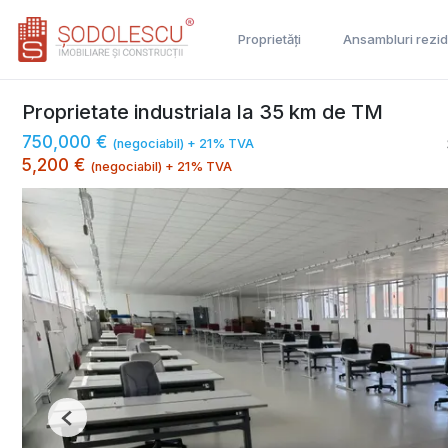
Proprietăți
Ansambluri rezid
Proprietate industriala la 35 km de TM
750,000 €
(negociabil) + 21% TVA
5,200 €
(negociabil) + 21% TVA
Previous