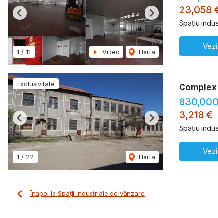
23,058 
Previous
Next
Spațiu indus
Vezi
1
/
11
Video
Harta
Exclusivitate
Complex 
830,00
3,218 €
Previous
Next
Spațiu indus
Vezi
1
/
22
Harta
Înapoi la Spații industriale de vânzare