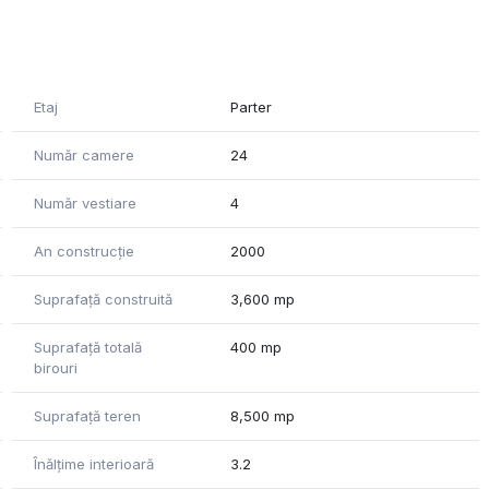
aer comprimat si usi acces industrial cu urmatoarele
Etaj
Parter
Număr camere
24
Număr vestiare
4
 250KWh;
An construcție
2000
e 106 ml dotat cu pompa;
urent electric si GPL ( 2 butelii cu o capacitate de 1.400 l
Suprafață construită
3,600 mp
Suprafață totală
400 mp
birouri
 mp
Suprafață teren
8,500 mp
Înălțime interioară
3.2