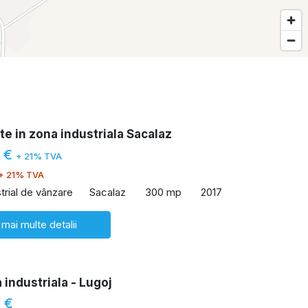
te in zona industriala Sacalaz
0 €
+ 21% TVA
+ 21% TVA
trial de vânzare
Sacalaz
300 mp
2017
 mai multe detalii
 industriala - Lugoj
 €