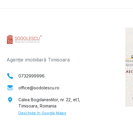
Agenție imobiliară Timisoara
0732999996
office@sodolescu.ro
Calea Bogdanestilor, nr. 22, et.1,
Timisoara, Romania
Deschide în Google Maps