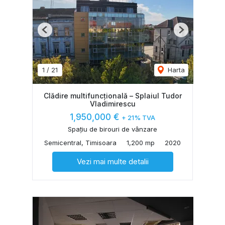
Previous
Next
1
/
21
Harta
Clădire multifuncțională – Splaiul Tudor
Vladimirescu
1,950,000 €
+ 21% TVA
Spațiu de birouri de vânzare
Semicentral, Timisoara
1,200 mp
2020
Vezi mai multe detalii