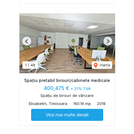
Previous
Next
1
/
48
Harta
Spațiu pretabil birouri/cabinete medicale
400,475 €
+ 21% TVA
Spațiu de birouri de vânzare
Elisabetin, Timisoara
160.19 mp
2018
Vezi mai multe detalii