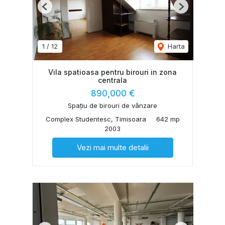
Previous
Next
1
/
12
Harta
Vila spatioasa pentru birouri in zona
centrala
890,000 €
Spațiu de birouri de vânzare
Complex Studentesc, Timisoara
642 mp
2003
Vezi mai multe detalii