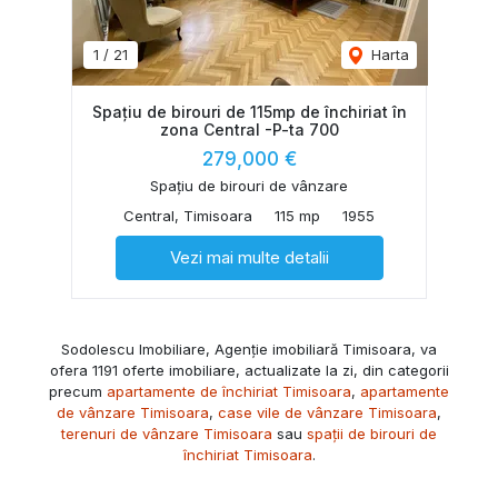
1
/
21
Harta
Spațiu de birouri de 115mp de închiriat în
zona Central -P-ta 700
279,000 €
Spațiu de birouri de vânzare
Central, Timisoara
115 mp
1955
Vezi mai multe detalii
Sodolescu Imobiliare, Agenție imobiliară Timisoara, va
ofera 1191 oferte imobiliare, actualizate la zi, din categorii
precum
apartamente de închiriat Timisoara
,
apartamente
de vânzare Timisoara
,
case vile de vânzare Timisoara
,
terenuri de vânzare Timisoara
sau
spații de birouri de
închiriat Timisoara
.