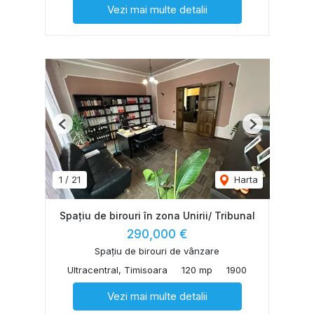
Vezi mai multe detalii
Previous
Next
1
/
21
Harta
Spațiu de birouri în zona Unirii/ Tribunal
290,000 €
Spațiu de birouri de vânzare
Ultracentral, Timisoara
120 mp
1900
Vezi mai multe detalii