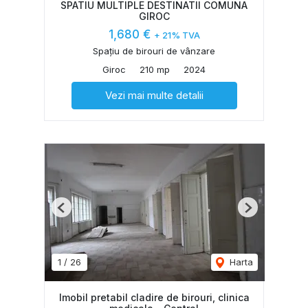
SPATIU MULTIPLE DESTINATII COMUNA
GIROC
1,680 €
+ 21% TVA
Spațiu de birouri de vânzare
Giroc
210 mp
2024
Vezi mai multe detalii
Previous
Next
1
/
26
Harta
Imobil pretabil cladire de birouri, clinica