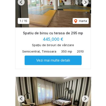
Previous
Next
1
/
15
Harta
Spatiu de birou cu terasa de 295 mp
445,000 €
Spațiu de birouri de vânzare
Semicentral, Timisoara
350 mp
2010
Vezi mai multe detalii
Previous
Next