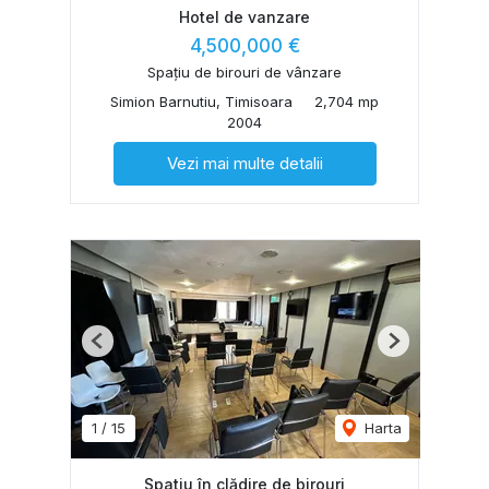
Hotel de vanzare
4,500,000 €
Spațiu de birouri de vânzare
Simion Barnutiu, Timisoara
2,704 mp
2004
Vezi mai multe detalii
Previous
Next
1
/
15
Harta
Spatiu în clădire de birouri