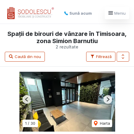
Sună acum
Meniu
Spații de birouri de vânzare în Timisoara,
zona Simion Barnutiu
2 rezultate
Caută din nou
Filtrează
Previous
Next
1
/
30
Harta