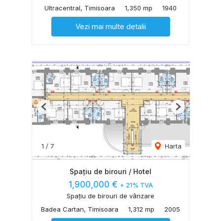
Ultracentral, Timisoara
1,350 mp
1940
Vezi mai multe detalii
Previous
Next
1
/
7
Harta
Spațiu de birouri / Hotel
1,900,000 €
+ 21% TVA
Spațiu de birouri de vânzare
Badea Cartan, Timisoara
1,312 mp
2005