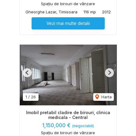
Spațiu de birouri de vânzare
Gheorghe Lazar, Timisoara
116 mp
2012
Vezi mai multe detalii
Previous
Next
1
/
26
Harta
Imobil pretabil cladire de birouri, clinica
medicala - Central
1,150,000 €
(negociabil)
Spațiu de birouri de vânzare