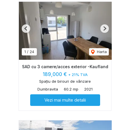
Previous
Next
1
/
24
Harta
SAD cu 3 camere/acces exterior -Kaufland
189,000 €
+ 21% TVA
Spațiu de birouri de vânzare
Dumbravita
60.2 mp
2021
Vezi mai multe detalii