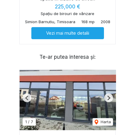
225,000 €
Spațiu de birouri de vânzare
Simion Barnutiu, Timisoara
168 mp
2008
Vezi mai multe detalii
Te-ar putea interesa și:
Previous
Next
1
/
7
Harta