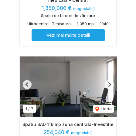
medicala - Central
1,350,000 €
(negociabil)
Spațiu de birouri de vânzare
Ultracentral, Timisoara
1,350 mp
1940
Vezi mai multe detalii
Previous
Next
1
/
7
Harta
Spatiu SAD 116 mp zona centrala-Investitie
254,040 €
(negociabil)