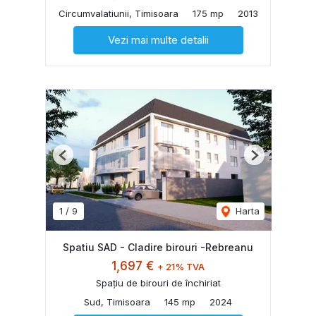
Circumvalatiunii, Timisoara
175 mp
2013
Vezi mai multe detalii
Previous
Next
1
/
9
Harta
Spatiu SAD - Cladire birouri -Rebreanu
1,697 €
+ 21% TVA
Spațiu de birouri de închiriat
Sud, Timisoara
145 mp
2024