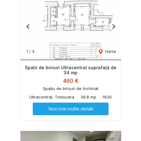
Previous
Next
1
/
4
Harta
Spatii de birouri Ultracentral suprafață de
34 mp
460 €
Spațiu de birouri de închiriat
Ultracentral, Timisoara
36.8 mp
1930
Vezi mai multe detalii