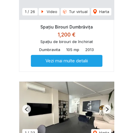
1
/
26
Video
Tur virtual
Harta
Spațiu Birouri Dumbrăvița
1,200 €
Spațiu de birouri de închiriat
Dumbravita
105 mp
2013
Vezi mai multe detalii
Previous
Next
1
/
23
Harta