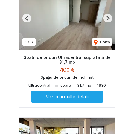
Previous
Next
1
/
6
Harta
Spatii de birouri Ultracentral suprafață de
31,7 mp
400 €
Spațiu de birouri de închiriat
Ultracentral, Timisoara
31.7 mp
1930
Vezi mai multe detalii