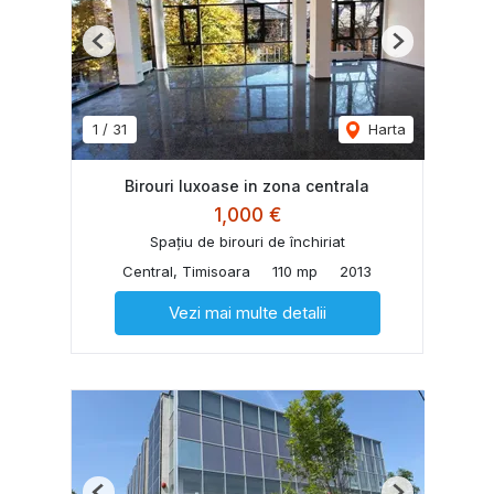
Previous
Next
1
/
31
Harta
Birouri luxoase in zona centrala
1,000 €
Spațiu de birouri de închiriat
Central, Timisoara
110 mp
2013
Vezi mai multe detalii