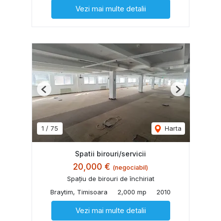
Vezi mai multe detalii
Previous
Next
1
/
75
Harta
Spatii birouri/servicii
20,000 €
(negociabil)
Spațiu de birouri de închiriat
Braytim, Timisoara
2,000 mp
2010
Vezi mai multe detalii