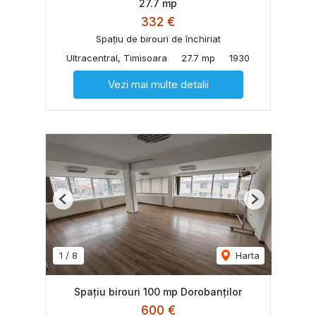
27.7 mp
332 €
Spațiu de birouri de închiriat
Ultracentral, Timisoara
27.7 mp
1930
Vezi mai multe detalii
Previous
Next
1
/
8
Harta
Spațiu birouri 100 mp Dorobanților
600 €