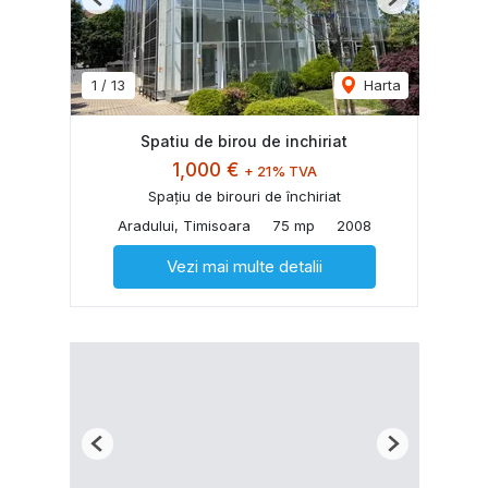
Previous
Next
1
/
13
Harta
Spatiu de birou de inchiriat
1,000 €
+ 21% TVA
Spațiu de birouri de închiriat
Aradului, Timisoara
75 mp
2008
Vezi mai multe detalii
Previous
Next