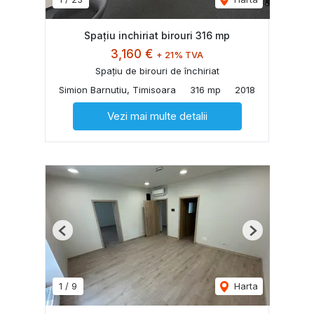
Spațiu inchiriat birouri 316 mp
3,160 €
+ 21% TVA
Spațiu de birouri de închiriat
Simion Barnutiu, Timisoara
316 mp
2018
Vezi mai multe detalii
Previous
Next
1
/
9
Harta