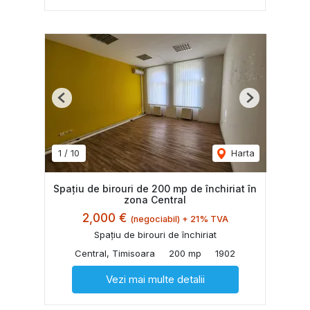
Previous
Next
1
/
10
Harta
Spațiu de birouri de 200 mp de închiriat în
zona Central
2,000 €
(negociabil) + 21% TVA
Spațiu de birouri de închiriat
Central, Timisoara
200 mp
1902
Vezi mai multe detalii