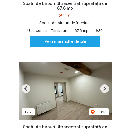
Spatii de birouri Ultracentral suprafață de
67.6 mp
811 €
Spațiu de birouri de închiriat
Ultracentral, Timisoara
67.6 mp
1930
Vezi mai multe detalii
Previous
Next
1
/
7
Harta
Spatii de birouri Ultracentral suprafață de