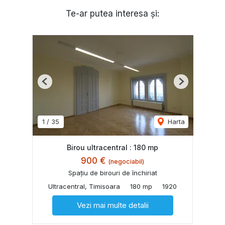
Te-ar putea interesa și:
Previous
Next
1
/
35
Harta
Birou ultracentral : 180 mp
900 €
(negociabil)
Spațiu de birouri de închiriat
Ultracentral, Timisoara
180 mp
1920
Vezi mai multe detalii