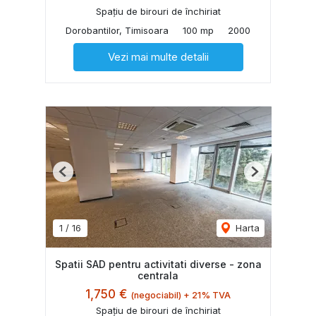
Spațiu de birouri de închiriat
Dorobantilor, Timisoara
100 mp
2000
Vezi mai multe detalii
Previous
Next
1
/
16
Harta
Spatii SAD pentru activitati diverse - zona
centrala
1,750 €
(negociabil) + 21% TVA
Spațiu de birouri de închiriat