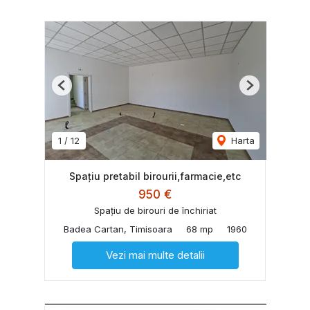
Previous
Next
1
/
12
Harta
Spațiu pretabil birourii,farmacie,etc
950 €
Spațiu de birouri de închiriat
Badea Cartan, Timisoara
68 mp
1960
Vezi mai multe detalii