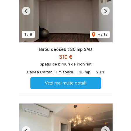
Previous
Next
1
/
8
Harta
Birou deosebit 30 mp SAD
310 €
Spațiu de birouri de închiriat
Badea Cartan, Timisoara
30 mp
2011
Vezi mai multe detalii