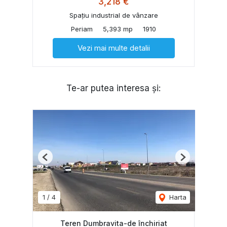
3,218 €
Spațiu industrial de vânzare
Periam
5,393 mp
1910
Vezi mai multe detalii
Te-ar putea interesa și:
Previous
Next
1
/
4
Harta
Teren Dumbravita-de închiriat