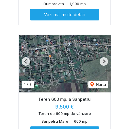
Dumbravita
1,900 mp
Vezi mai multe detalii
Previous
Next
1
/
3
Harta
Teren 600 mp.la Sanpetru
9,500 €
Teren de 600 mp de vânzare
Sanpetru Mare
600 mp