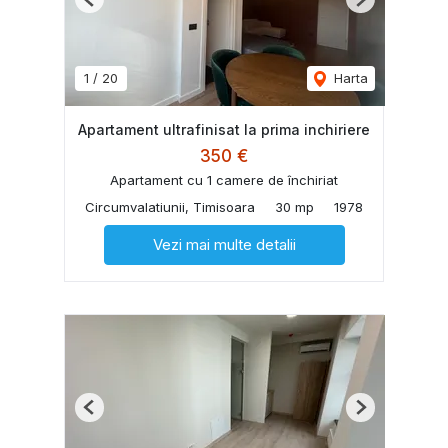
Previous
Next
1
/
20
Harta
Apartament ultrafinisat la prima inchiriere
350 €
Apartament cu 1 camere de închiriat
Circumvalatiunii, Timisoara
30 mp
1978
Vezi mai multe detalii
Previous
Next