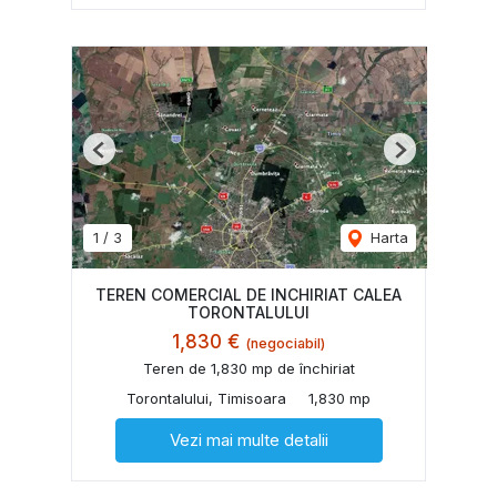
Previous
Next
1
/
3
Harta
TEREN COMERCIAL DE INCHIRIAT CALEA
TORONTALULUI
1,830 €
(negociabil)
Teren de 1,830 mp de închiriat
Torontalului, Timisoara
1,830 mp
Vezi mai multe detalii