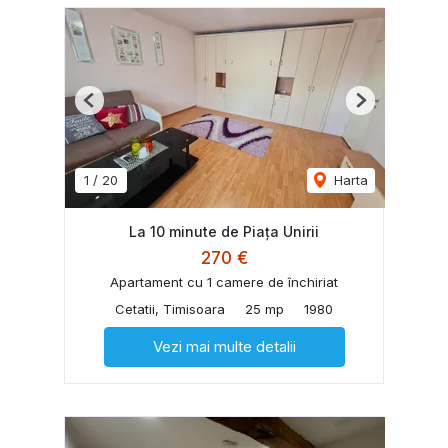
Previous
Next
1
/
20
Harta
La 10 minute de Piața Unirii
270 €
Apartament cu 1 camere de închiriat
Cetatii, Timisoara
25 mp
1980
Vezi mai multe detalii