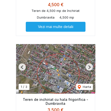
4,500 €
Teren de 4,500 mp de închiriat
Dumbravita
4,500 mp
Vezi mai multe detalii
Previous
Next
1
/
3
Harta
Teren de inchiriat cu hala frigorifica -
Dumbravita
3,500 €