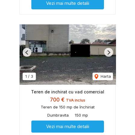
Vezi mai multe detalii
Previous
Next
1
/
3
Harta
Teren de inchirat cu vad comercial
700 €
TVA inclus
Teren de 150 mp de închiriat
Dumbravita
150 mp
Vezi mai multe detalii