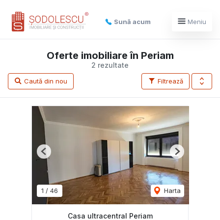
Sună acum
Meniu
Oferte imobiliare în Periam
2 rezultate
Caută din nou
Filtrează
Previous
Next
1
/
46
Harta
Casa ultracentral Periam