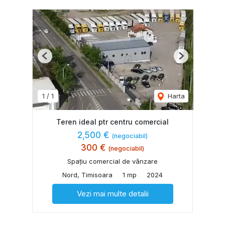
Previous
Next
1
/
1
Harta
Teren ideal ptr centru comercial
2,500 €
(negociabil)
300 €
(negociabil)
Spațiu comercial de vânzare
Nord, Timisoara
1 mp
2024
Vezi mai multe detalii