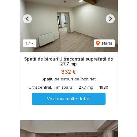
Previous
Next
1
/
7
Harta
Spatii de birouri Ultracentral suprafață de
27.7 mp
332 €
Spațiu de birouri de închiriat
Ultracentral, Timisoara
27.7 mp
1930
Vezi mai multe detalii