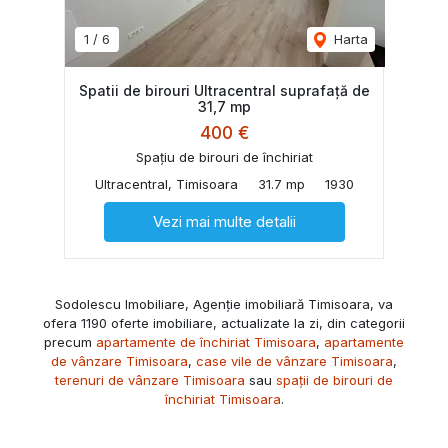
1
/
6
Harta
Spatii de birouri Ultracentral suprafață de
31,7 mp
400 €
Spațiu de birouri de închiriat
Ultracentral, Timisoara
31.7 mp
1930
Vezi mai multe detalii
Sodolescu Imobiliare, Agenție imobiliară Timisoara, va
ofera 1190 oferte imobiliare, actualizate la zi, din categorii
precum
apartamente de închiriat Timisoara
,
apartamente
de vânzare Timisoara
,
case vile de vânzare Timisoara
,
terenuri de vânzare Timisoara
sau
spații de birouri de
închiriat Timisoara
.