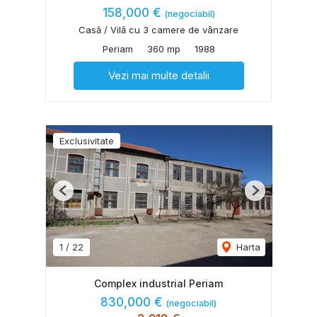
158,000 €
(negociabil)
Casă / Vilă cu 3 camere de vânzare
Periam
360 mp
1988
Vezi mai multe detalii
Exclusivitate
Previous
Next
1
/
22
Harta
Complex industrial Periam
830,000 €
(negociabil)