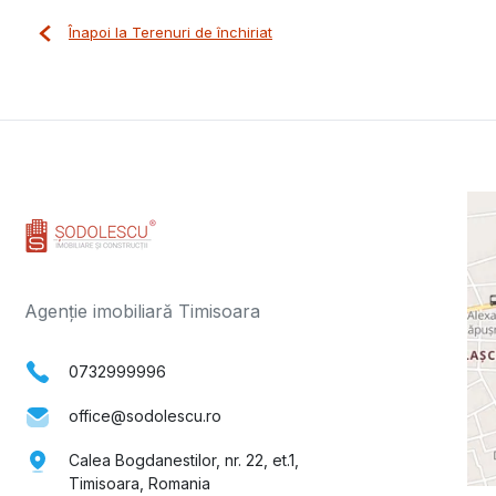
Înapoi la Terenuri de închiriat
Agenție imobiliară Timisoara
0732999996
office@sodolescu.ro
Calea Bogdanestilor, nr. 22, et.1,
Timisoara, Romania