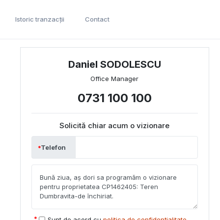
Istoric tranzacții
Contact
Daniel SODOLESCU
Office Manager
0731 100 100
Solicită chiar acum o vizionare
Telefon
Sunt de acord cu
politica de confidențialitate