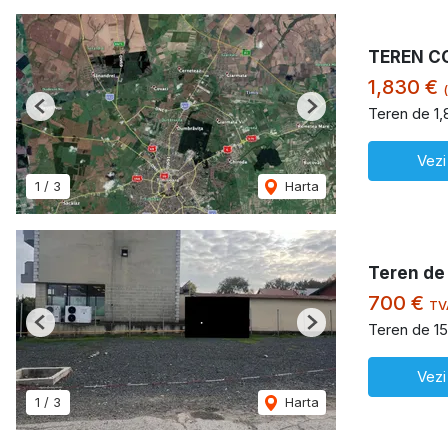
TEREN C
1,830 €
Teren de 1,
Previous
Next
Vezi
1
/
3
Harta
Teren de 
700 €
TV
Teren de 15
Previous
Next
Vezi
1
/
3
Harta