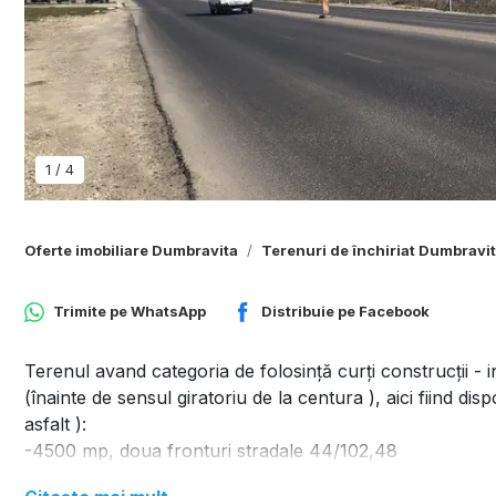
1
/
4
Oferte imobiliare Dumbravita
Terenuri de închiriat Dumbravi
Trimite pe
WhatsApp
Distribuie pe
Facebook
Terenul avand categoria de folosință curți construcții - i
(înainte de sensul giratoriu de la centura ), aici fiind di
asfalt ):
-4500 mp, doua fronturi stradale 44/102,48
-4954 mp, front 48,78 m la strada principala