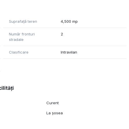
ul de 1 euro/mp / luna
Suprafață teren
4,500 mp
Număr fronturi
2
stradale
Clasificare
Intravilan
ilități
Curent
l
La șosea