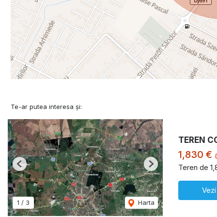
Te-ar putea interesa și:
TEREN C
1,830 €
Teren de 1,
Previous
Next
Vezi
1
/
3
Harta