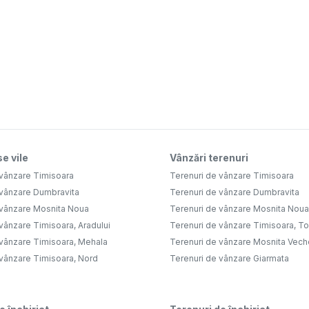
e vile
Vânzări terenuri
 vânzare Timisoara
Terenuri de vânzare Timisoara
 vânzare Dumbravita
Terenuri de vânzare Dumbravita
 vânzare Mosnita Noua
Terenuri de vânzare Mosnita Noua
vânzare Timisoara, Aradului
Terenuri de vânzare Timisoara, Tor
 vânzare Timisoara, Mehala
Terenuri de vânzare Mosnita Vech
 vânzare Timisoara, Nord
Terenuri de vânzare Giarmata