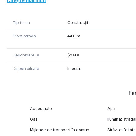
Citește mai mult
Terenurile se pot închiria împreună sau separat, la preț
Tip teren
Construcții
Front stradal
44.0 m
Deschidere la
Șosea
Disponibilitate
Imediat
Fac
Acces auto
Apă
Gaz
Iluminat strada
Mijloace de transport în comun
Străzi asfaltate