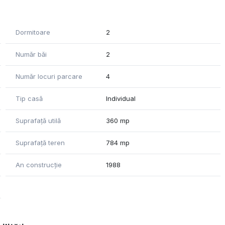
Dormitoare
2
Număr băi
2
Număr locuri parcare
4
Tip casă
Individual
Suprafață utilă
360 mp
Suprafață teren
784 mp
An construcție
1988