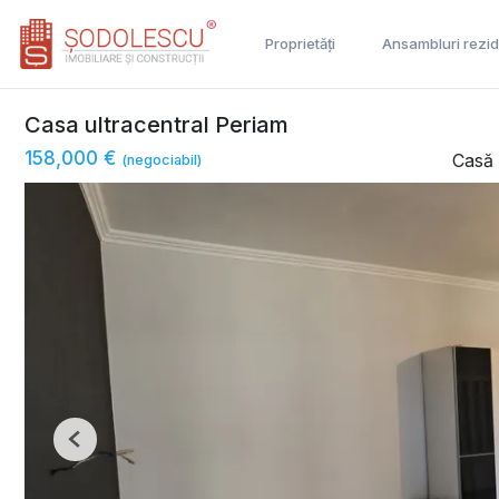
Proprietăți
Ansambluri rezid
Casa ultracentral Periam
158,000 €
Casă 
(negociabil)
Previous