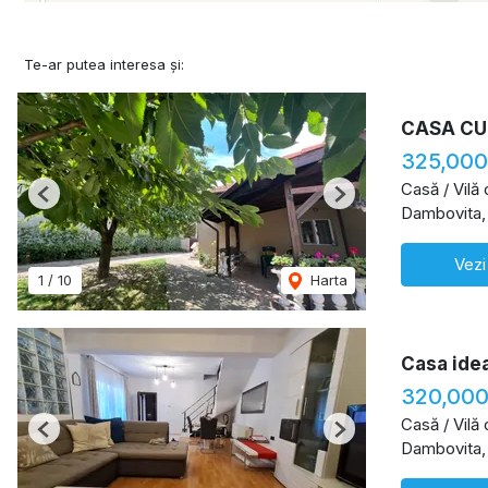
Te-ar putea interesa și:
CASA CU
325,000
Casă / Vilă
Previous
Next
Dambovita,
Vezi
1
/
10
Harta
Casa idea
320,000
Casă / Vilă
Previous
Next
Dambovita,