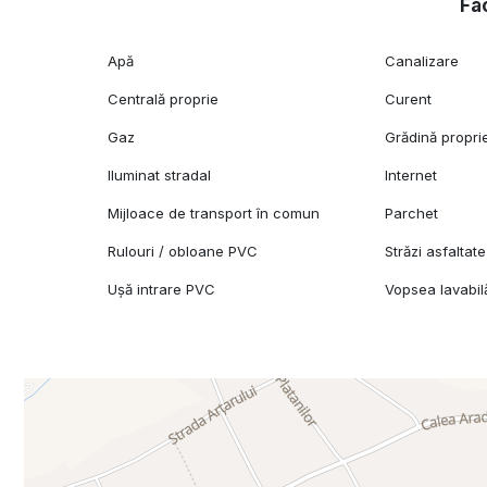
Fac
Apă
Canalizare
Centrală proprie
Curent
Gaz
Grădină propri
Iluminat stradal
Internet
Mijloace de transport în comun
Parchet
Rulouri / obloane PVC
Străzi asfaltate
Ușă intrare PVC
Vopsea lavabil