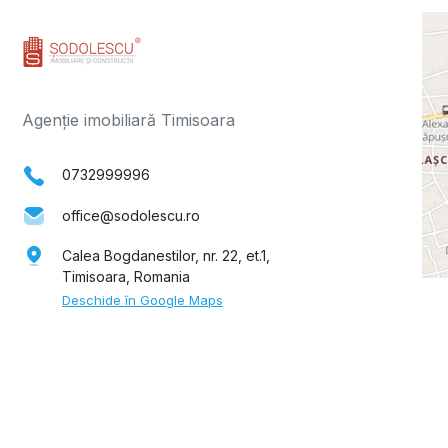
Agenție imobiliară Timisoara
0732999996
office@sodolescu.ro
Calea Bogdanestilor, nr. 22, et.1,
Timisoara, Romania
Deschide în Google Maps