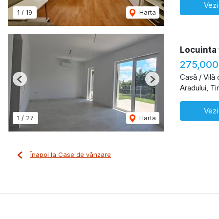
Vezi
1
/
19
Harta
Locuinta 
275,000
Casă / Vilă
Previous
Next
Aradului, T
Vezi
1
/
27
Harta
Înapoi la Case de vânzare