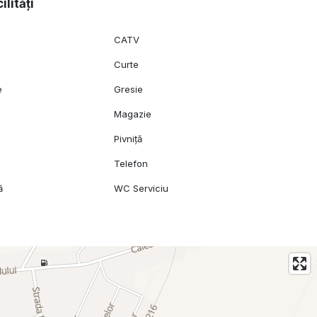
ilități
CATV
Curte
e
Gresie
Magazie
Pivniță
Telefon
ă
WC Serviciu