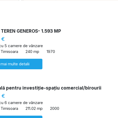
 TEREN GENEROS- 1.593 MP
 €
 cu 5 camere de vânzare
 Timisoara
240 mp
1970
 mai multe detalii
lă pentru investiție-spațiu comercial/birourii
 €
 cu 6 camere de vânzare
 Timisoara
211.02 mp
2000