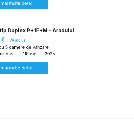
 mai multe detalii
tip Duplex P+1E+M - Aradului
 €
TVA inclus
 cu 5 camere de vânzare
imisoara
118 mp
2025
 mai multe detalii