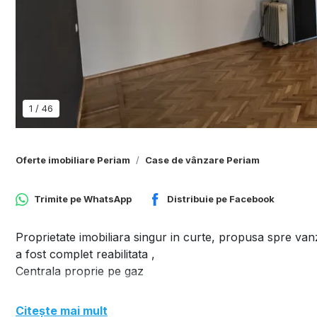
1
/
46
Oferte imobiliare Periam
Case de vânzare Periam
Trimite pe
WhatsApp
Distribuie pe
Facebook
Proprietate imobiliara singur in curte, propusa spre van
a fost complet reabilitata ,
Centrala proprie pe gaz
Citește mai mult