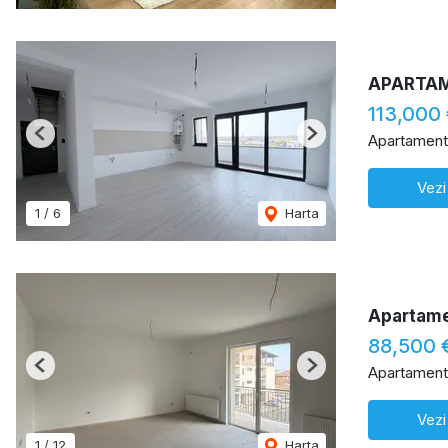
APARTAM
113,000
Apartament
Previous
Next
Vezi
1
/
6
Harta
Apartame
88,500 
Apartament
Previous
Next
Vezi
1
/
12
Harta