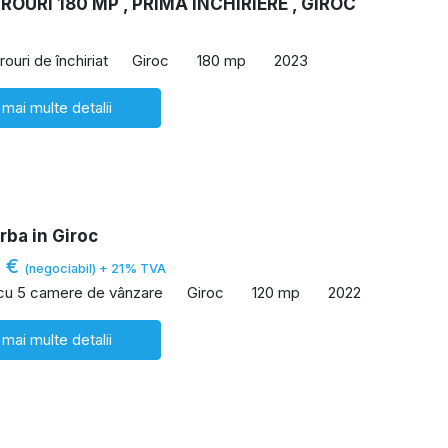
IROURI 180 MP , PRIMA INCHIRIERE , GIROC
rouri de închiriat
Giroc
180 mp
2023
 mai multe detalii
rba in Giroc
0 €
(negociabil) + 21% TVA
 cu 5 camere de vânzare
Giroc
120 mp
2022
 mai multe detalii