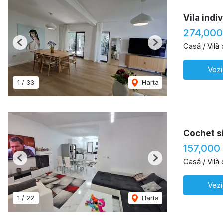
Vila indi
274,000
Casă / Vilă
Previous
Next
Vezi
1
/
33
Harta
Cochet si
157,000
Casă / Vilă
Previous
Next
Vezi
1
/
22
Harta