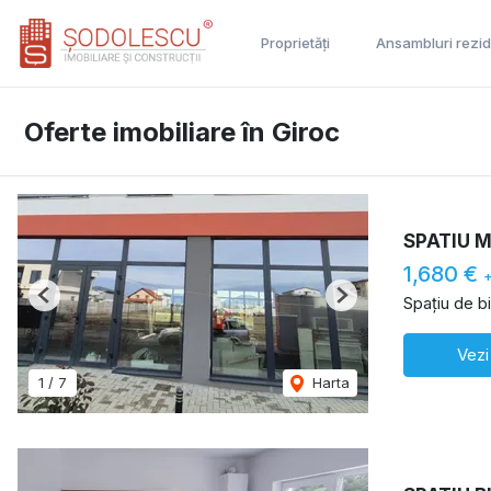
Proprietăți
Ansambluri rezid
Oferte imobiliare în Giroc
SPATIU 
1,680 €
Spațiu de b
Previous
Next
Vezi
1
/
7
Harta