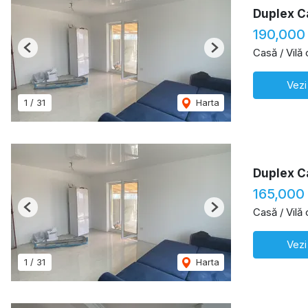
Duplex C
190,000
Casă / Vilă
Previous
Next
Vezi
1
/
31
Harta
Duplex C
165,000
Casă / Vilă
Previous
Next
Vezi
1
/
31
Harta