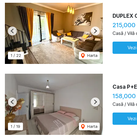
DUPLEX 
215,000
Casă / Vilă
Previous
Next
Vezi
1
/
22
Harta
Casa P+E
158,000
Casă / Vilă
Previous
Next
Vezi
1
/
19
Harta