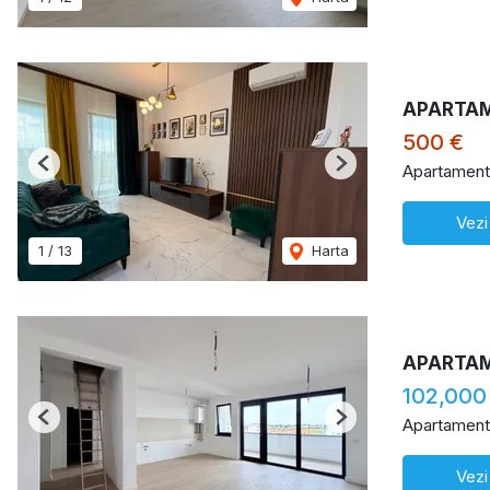
APARTA
500 €
Apartament 
Previous
Next
Vezi
1
/
13
Harta
APARTAM
102,000
Apartament
Previous
Next
Vezi