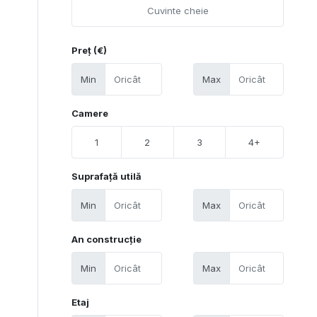
Preț (€)
Min
Max
Camere
1
2
3
4+
Suprafață utilă
Min
Max
An construcție
Min
Max
Etaj