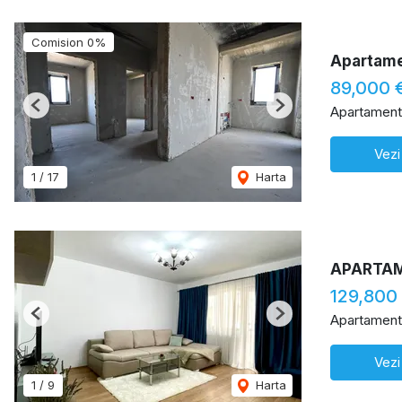
Comision 0%
Apartame
89,000 
Apartament
Previous
Next
Vezi
1
/
17
Harta
APARTAM
129,800
Apartament
Previous
Next
Vezi
1
/
9
Harta