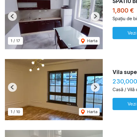
SPATIU B
1,800 €
Spațiu de bi
Previous
Next
Vezi
1
/
17
Harta
Vila supe
230,00
Casă / Vilă
Previous
Next
Vezi
1
/
10
Harta