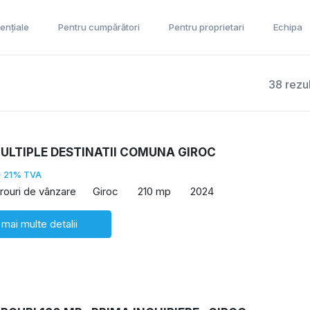
ențiale
Pentru cumpărători
Pentru proprietari
Echipa
38 rezu
MULTIPLE DESTINATII COMUNA GIROC
+ 21% TVA
irouri de vânzare
Giroc
210 mp
2024
 mai multe detalii