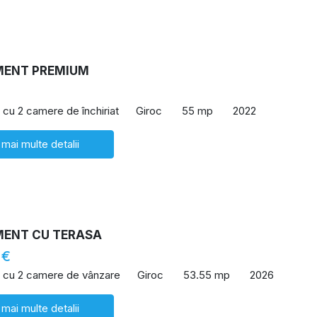
MENT PREMIUM
cu 2 camere de închiriat
Giroc
55 mp
2022
 mai multe detalii
ENT CU TERASA
 €
 cu 2 camere de vânzare
Giroc
53.55 mp
2026
 mai multe detalii