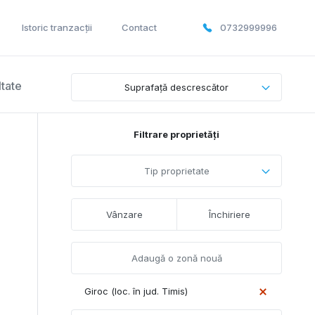
Istoric tranzacții
Contact
0732999996
ltate
Suprafață descrescător
Filtrare proprietăți
Tip proprietate
Vânzare
Închiriere
Giroc (loc. în jud. Timis)