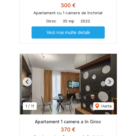
300 €
Apartament cu 1 camere de închiriat
Giroc
35 mp
2022
Vezi mai multe detalii
Previous
Next
1
/
11
Harta
Apartament 1 camera a în Giroc
370 €