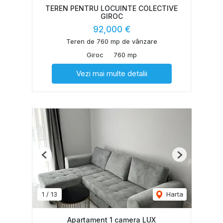
TEREN PENTRU LOCUINTE COLECTIVE
GIROC
92,000 €
Teren de 760 mp de vânzare
Giroc
760 mp
Vezi mai multe detalii
Previous
Next
1
/
13
Harta
Apartament 1 camera LUX