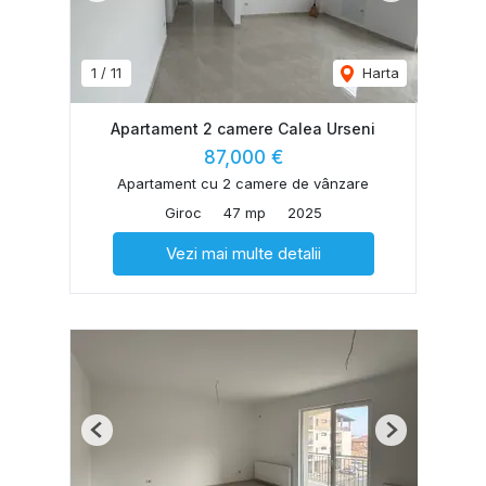
1
/
11
Harta
Apartament 2 camere Calea Urseni
87,000 €
Apartament cu 2 camere de vânzare
Giroc
47 mp
2025
Vezi mai multe detalii
Previous
Next