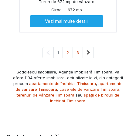
Teren de 672 mp de vânzare
Giroc
672 mp
Vezi mai multe detalii
Pagina anterioară
Pagina următoare
1
2
3
Sodolescu Imobiliare, Agenție imobiliară Timisoara, va
ofera 1194 oferte imobiliare, actualizate la zi, din categorii
precum
apartamente de închiriat Timisoara
,
apartamente
de vânzare Timisoara
,
case vile de vânzare Timisoara
,
terenuri de vânzare Timisoara
sau
spații de birouri de
închiriat Timisoara
.