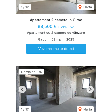
1
/
12
Harta
Apartament 2 camere in Giroc
88,500 €
+ 21% TVA
Apartament cu 2 camere de vânzare
Giroc
59 mp
2025
Vezi mai multe detalii
Comision 0%
Previous
Next
1
/
17
Harta