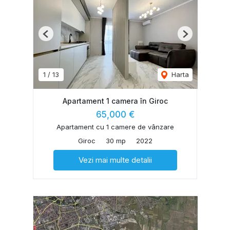
Previous
Next
1
/
13
Harta
Apartament 1 camera în Giroc
65,000 €
Apartament cu 1 camere de vânzare
Giroc
30 mp
2022
Vezi mai multe detalii