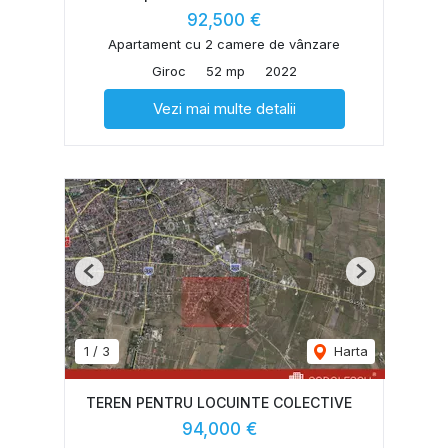
92,500 €
Apartament cu 2 camere de vânzare
Giroc
52 mp
2022
Vezi mai multe detalii
Previous
Next
1
/
3
Harta
TEREN PENTRU LOCUINTE COLECTIVE
94,000 €