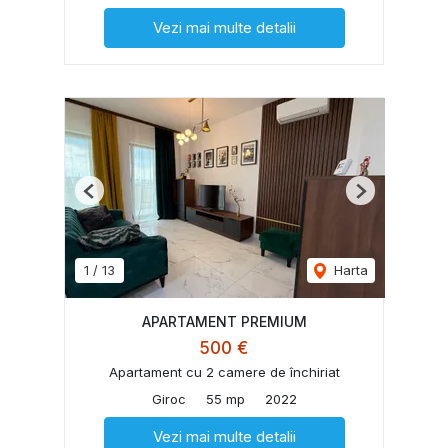
Vezi mai multe detalii
Previous
Next
1
/
13
Harta
APARTAMENT PREMIUM
500 €
Apartament cu 2 camere de închiriat
Giroc
55 mp
2022
Vezi mai multe detalii