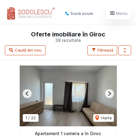
Sună acum
Meniu
Oferte imobiliare în Giroc
38 rezultate
Caută din nou
Filtrează
Previous
Next
1
/
22
Harta
Apartament 1 camera a în Giroc