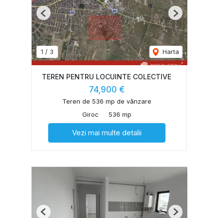
Previous
Next
1
/
3
Harta
TEREN PENTRU LOCUINTE COLECTIVE
74,900 €
Teren de 536 mp de vânzare
Giroc
536 mp
Vezi mai multe detalii
Previous
Next