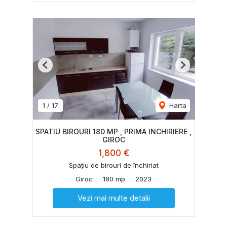
Previous
Next
1
/
17
Harta
SPATIU BIROURI 180 MP , PRIMA INCHIRIERE ,
GIROC
1,800 €
Spațiu de birouri de închiriat
Giroc
180 mp
2023
Vezi mai multe detalii