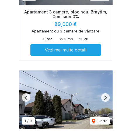
Apartament 3 camere, bloc nou, Braytim,
Comision 0%
89,000 €
Apartament cu 3 camere de vânzare
Giroc
65.3 mp
2020
Vezi mai multe detalii
Previous
Next
1
/
3
Harta