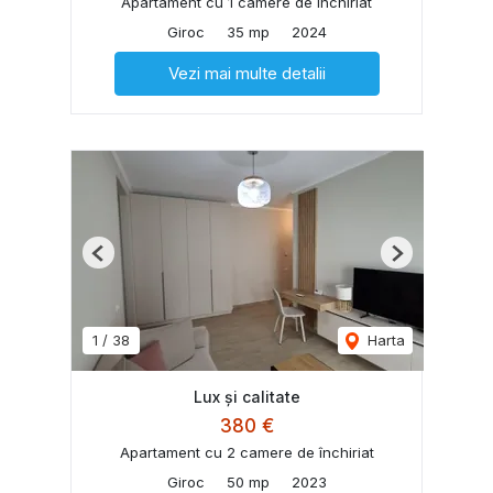
Apartament cu 1 camere de închiriat
Giroc
35 mp
2024
Vezi mai multe detalii
Previous
Next
1
/
38
Harta
Lux și calitate
380 €
Apartament cu 2 camere de închiriat
Giroc
50 mp
2023