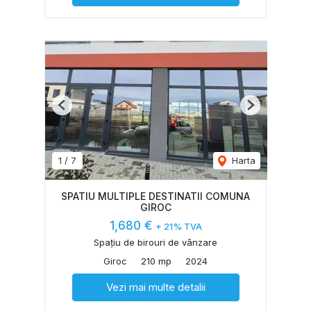
Previous
Next
1
/
7
Harta
SPATIU MULTIPLE DESTINATII COMUNA
GIROC
1,680 €
+ 21% TVA
Spațiu de birouri de vânzare
Giroc
210 mp
2024
Vezi mai multe detalii