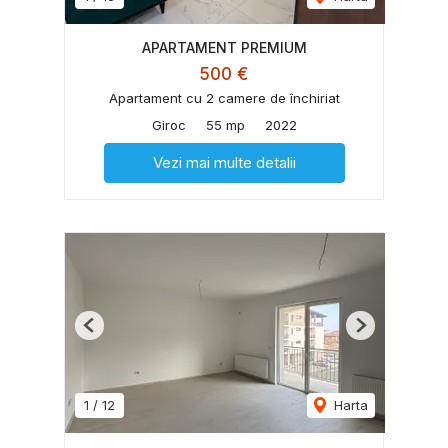
APARTAMENT PREMIUM
500 €
Apartament cu 2 camere de închiriat
Giroc
55 mp
2022
Vezi mai multe detalii
Previous
Next
1
/
12
Harta