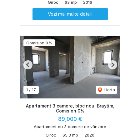
Giroc
63 mp
2016
Vezi mai multe detalii
Comision 0%
Previous
Next
1
/
17
Harta
Apartament 3 camere, bloc nou, Braytim,
Comision 0%
89,000 €
Apartament cu 3 camere de vânzare
Giroc
65.3 mp
2020