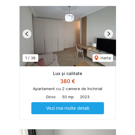
Previous
Next
1
/
38
Harta
Lux și calitate
380 €
Apartament cu 2 camere de închiriat
Giroc
50 mp
2023
Vezi mai multe detalii