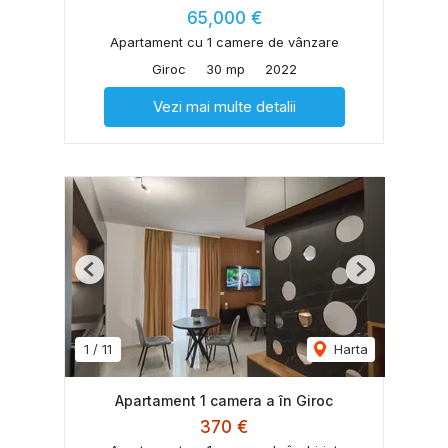
65,000 €
Apartament cu 1 camere de vânzare
Giroc
30 mp
2022
Vezi mai multe detalii
Previous
Next
1
/
11
Harta
Apartament 1 camera a în Giroc
370 €