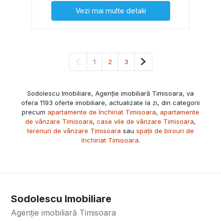
Vezi mai multe detalii
Pagina anterioară
Pagina următoare
1
2
3
Sodolescu Imobiliare, Agenție imobiliară Timisoara, va
ofera 1193 oferte imobiliare, actualizate la zi, din categorii
precum
apartamente de închiriat Timisoara
,
apartamente
de vânzare Timisoara
,
case vile de vânzare Timisoara
,
terenuri de vânzare Timisoara
sau
spații de birouri de
închiriat Timisoara
.
Sodolescu Imobiliare
Agenție imobiliară Timisoara