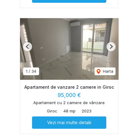
Previous
Next
1
/
34
Harta
Apartament de vanzare 2 camere in Giroc
95,000 €
Apartament cu 2 camere de vânzare
Giroc
48 mp
2023
Vezi mai multe detalii