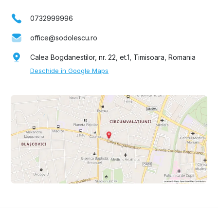
0732999996
office@sodolescu.ro
Calea Bogdanestilor, nr. 22, et.1, Timisoara, Romania
Deschide în Google Maps