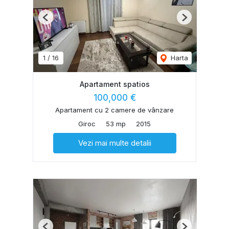
Previous
Next
1
/
16
Harta
Apartament spatios
100,000 €
Apartament cu 2 camere de vânzare
Giroc
53 mp
2015
Vezi mai multe detalii