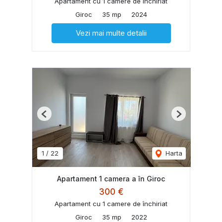
Apartament cu 1 camere de închiriat
Giroc
35 mp
2024
Vezi mai multe detalii
Previous
Next
1
/
22
Harta
Apartament 1 camera a în Giroc
300 €
Apartament cu 1 camere de închiriat
Giroc
35 mp
2022