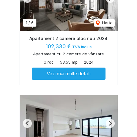
Previous
Next
1
/
6
Harta
Apartament 2 camere bloc nou 2024
102,330 €
TVA inclus
Apartament cu 2 camere de vânzare
Giroc
53.55 mp
2024
Vezi mai multe detalii
Previous
Next