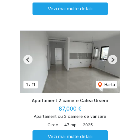
Vezi mai multe detalii
Previous
Next
1
/
11
Harta
Apartament 2 camere Calea Urseni
87,000 €
Apartament cu 2 camere de vânzare
Giroc
47 mp
2025
Vezi mai multe detalii