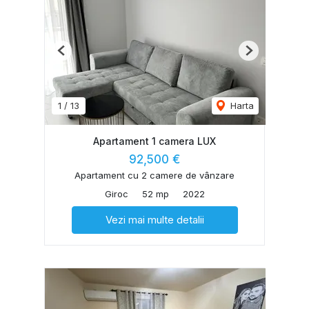
Previous
Next
1
/
13
Harta
Apartament 1 camera LUX
92,500 €
Apartament cu 2 camere de vânzare
Giroc
52 mp
2022
Vezi mai multe detalii