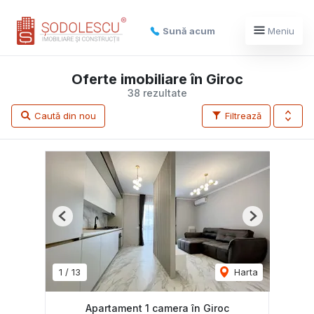
Sună acum
Meniu
Oferte imobiliare în Giroc
38 rezultate
Caută din nou
Filtrează
Previous
Next
1
/
13
Harta
Apartament 1 camera în Giroc