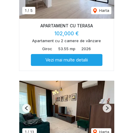
1
/
5
Harta
APARTAMENT CU TERASA
102,000 €
Apartament cu 2 camere de vânzare
Giroc
53.55 mp
2026
Vezi mai multe detalii
Previous
Next
1
/
13
Harta