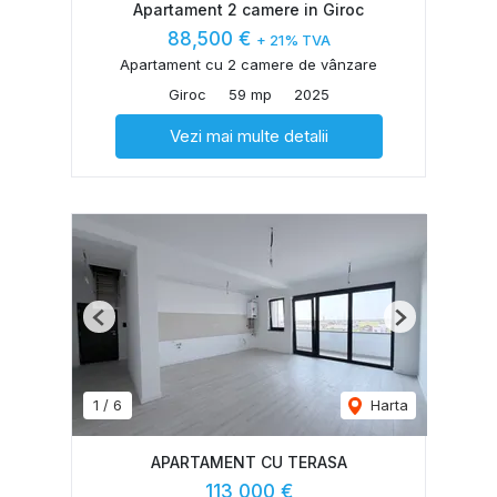
Apartament 2 camere in Giroc
88,500 €
+ 21% TVA
Apartament cu 2 camere de vânzare
Giroc
59 mp
2025
Vezi mai multe detalii
Previous
Next
1
/
6
Harta
APARTAMENT CU TERASA
113,000 €