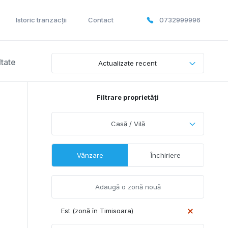
Istoric tranzacții
Contact
0732999996
ltate
Actualizate recent
Filtrare proprietăți
Casă / Vilă
Vânzare
Închiriere
Est (zonă în Timisoara)