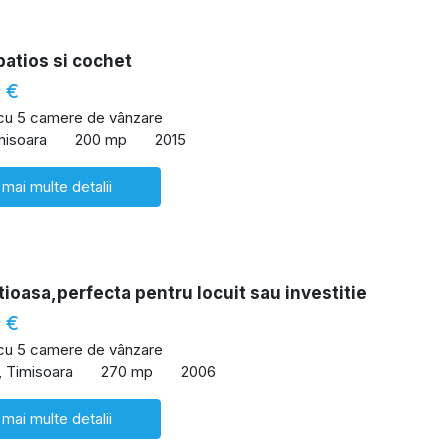
atios si cochet
 €
 cu 5 camere de vânzare
misoara
200 mp
2015
 mai multe detalii
ioasa,perfecta pentru locuit sau investitie
 €
 cu 5 camere de vânzare
, Timisoara
270 mp
2006
 mai multe detalii