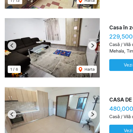
1
/
13
Harta
Casa în z
229,500
Casă / Vilă
Previous
Next
Mehala, Ti
Vezi
1
/
6
Harta
CASA DE
480,000
Casă / Vilă
Previous
Next
Vezi