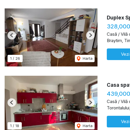
Duplex Sp
328,000
Casă / Vilă
Previous
Next
Braytim, Ti
Vezi
1
/
26
Harta
Casa spat
439,000
Casă / Vilă
Previous
Next
Torontalului
Vezi
1
/
18
Harta