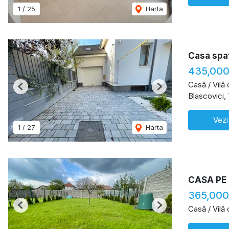
1
/
25
Harta
Casa spat
435,000
Casă / Vilă
Previous
Next
Blascovici,
Vezi
1
/
27
Harta
CASA PE
365,000
Casă / Vilă
Previous
Next