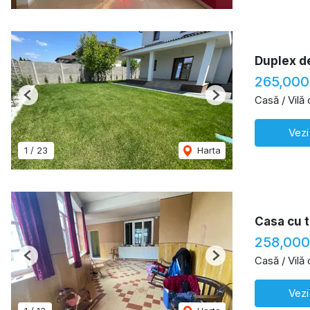
Duplex de
265,000
Casă / Vilă
Previous
Next
Vezi
1
/
23
Harta
Casa cu t
258,000
Casă / Vilă
Previous
Next
Vezi