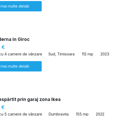
 mai multe detalii
erna in Giroc
 €
 cu 4 camere de vânzare
Sud, Timisoara
112 mp
2023
 mai multe detalii
spărtit prin garaj zona Ikea
 €
 cu 5 camere de vânzare
Dumbravita
155 mp
2022