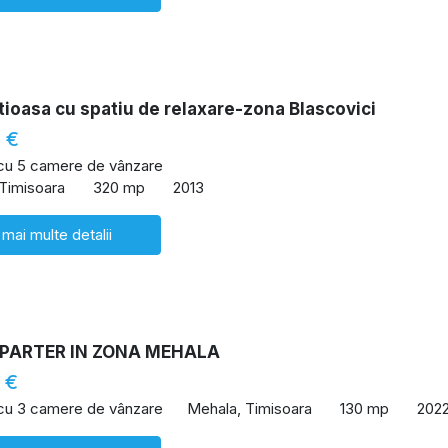
ioasa cu spatiu de relaxare-zona Blascovici
 €
 cu 5 camere de vânzare
 Timisoara
320 mp
2013
 mai multe detalii
 PARTER IN ZONA MEHALA
 €
 cu 3 camere de vânzare
Mehala, Timisoara
130 mp
202