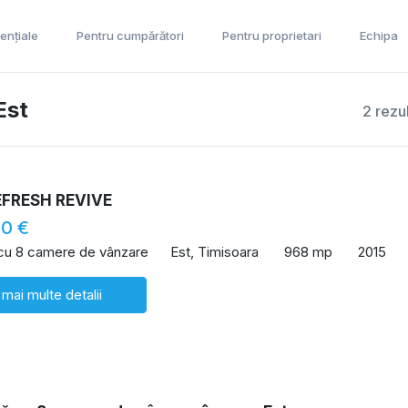
ențiale
Pentru cumpărători
Pentru proprietari
Echipa
Est
2 rezu
EFRESH REVIVE
00 €
 cu 8 camere de vânzare
Est, Timisoara
968 mp
2015
 mai multe detalii