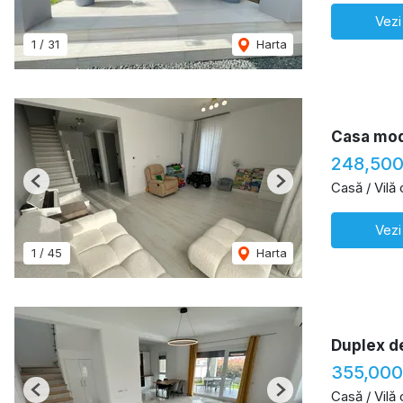
Vezi
1
/
31
Harta
Casa mod
248,500
Casă / Vilă
Previous
Next
Vezi
1
/
45
Harta
Duplex de
355,000
Casă / Vilă
Previous
Next