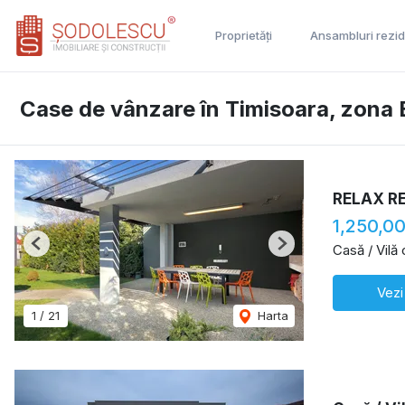
Proprietăți
Ansambluri rezid
Case de vânzare în Timisoara, zona 
RELAX R
1,250,0
Casă / Vilă
Previous
Next
Vezi
1
/
21
Harta