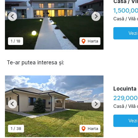
Casă / Vi
1,500,0
Casă / Vilă
Previous
Next
Vezi
1
/
18
Harta
Te-ar putea interesa și:
Locuinta 
229,000
Casă / Vilă
Previous
Next
Vezi
1
/
38
Harta