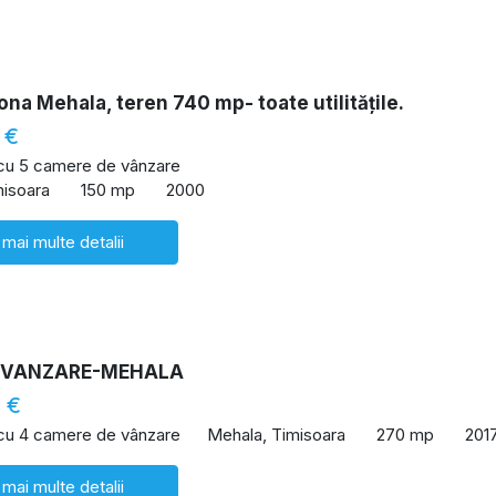
ona Mehala, teren 740 mp- toate utilitățile.
 €
 cu 5 camere de vânzare
misoara
150 mp
2000
 mai multe detalii
 VANZARE-MEHALA
 €
 cu 4 camere de vânzare
Mehala, Timisoara
270 mp
201
 mai multe detalii