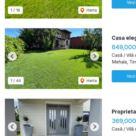
Vezi
1
/
18
Harta
Casa eleg
649,000
Casă / Vilă
Previous
Next
Mehala, Ti
Vezi
1
/
44
Harta
Propriet
369,000
Casă / Vilă
Previous
Next