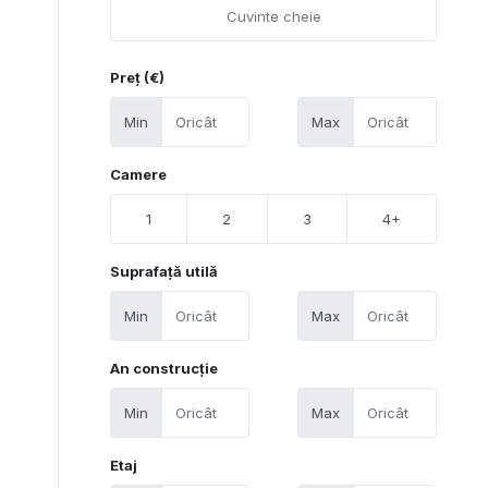
Preț (€)
Min
Max
Camere
1
2
3
4+
Suprafață utilă
Min
Max
An construcție
Min
Max
Etaj