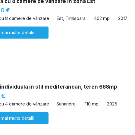
lă cu 8 camere de vânzare în zona Est
00 €
 cu 8 camere de vânzare
Est, Timisoara
402 mp
2017
 mai multe detalii
individuala in stil mediteranean, teren 668mp
 €
 cu 4 camere de vânzare
Sanandrei
110 mp
2025
 mai multe detalii