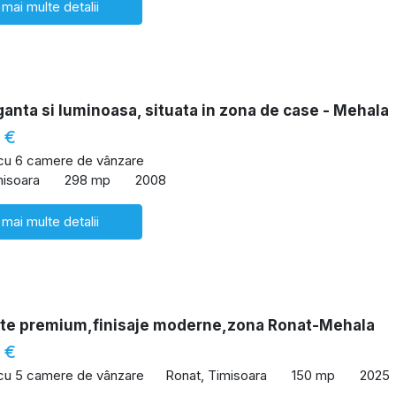
 mai multe detalii
anta si luminoasa, situata in zona de case - Mehala
 €
 cu 6 camere de vânzare
misoara
298 mp
2008
 mai multe detalii
ate premium,finisaje moderne,zona Ronat-Mehala
 €
 cu 5 camere de vânzare
Ronat, Timisoara
150 mp
2025