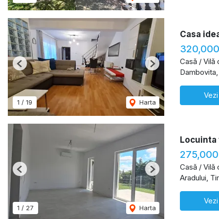
Casa idea
320,000
Casă / Vilă
Previous
Next
Dambovita,
Vezi
1
/
19
Harta
Locuinta 
275,000
Casă / Vilă
Previous
Next
Aradului, T
Vezi
1
/
27
Harta