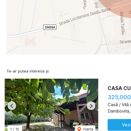
Te-ar putea interesa și:
CASA CU
325,000
Casă / Vilă
Previous
Next
Dambovita,
Vezi
1
/
10
Harta