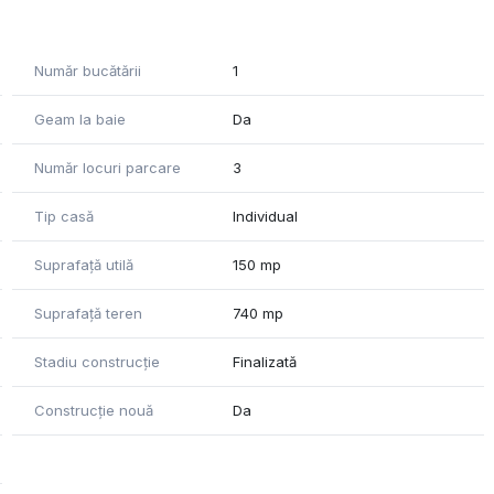
Număr bucătării
1
Geam la baie
Da
Număr locuri parcare
3
Tip casă
Individual
Suprafață utilă
150 mp
Suprafață teren
740 mp
Stadiu construcție
Finalizată
Construcție nouă
Da