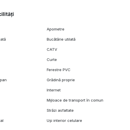
ilități
Apometre
lată
Bucătărie utilată
CATV
Curte
Ferestre PVC
opan
Grădină proprie
l
Internet
Mijloace de transport în comun
Străzi asfaltate
al
Uși interior celulare