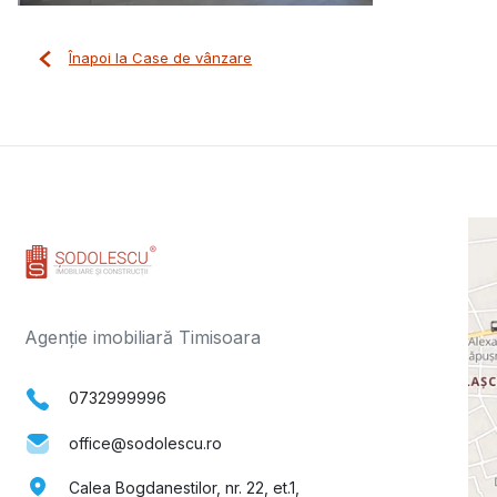
Înapoi la Case de vânzare
Agenție imobiliară Timisoara
0732999996
office@sodolescu.ro
Calea Bogdanestilor, nr. 22, et.1,