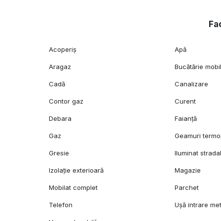
Fac
Acoperiș
Apă
Aragaz
Bucătărie mobi
Cadă
Canalizare
Contor gaz
Curent
Debara
Faianță
Gaz
Geamuri term
Gresie
Iluminat strada
Izolație exterioară
Magazie
Mobilat complet
Parchet
Telefon
Ușă intrare met