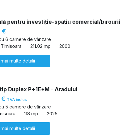
lă pentru investiție-spațiu comercial/birourii
 €
 cu 6 camere de vânzare
 Timisoara
211.02 mp
2000
 mai multe detalii
tip Duplex P+1E+M - Aradului
 €
TVA inclus
 cu 5 camere de vânzare
imisoara
118 mp
2025
 mai multe detalii