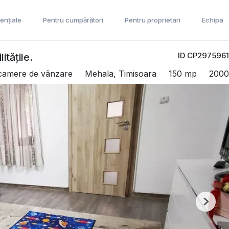
ențiale
Pentru cumpărători
Pentru proprietari
Echipa
ID CP2975961
tățile.
 camere de vânzare
Mehala, Timisoara
150 mp
2000
Next