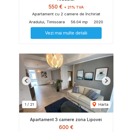
550 €
+ 21% TVA
Apartament cu 2 camere de închiriat
Aradului, Timisoara
56.04 mp
2020
Vezi mai multe detalii
Previous
Next
1
/
21
Harta
Apartament 3 camere zona Lipovei
600 €