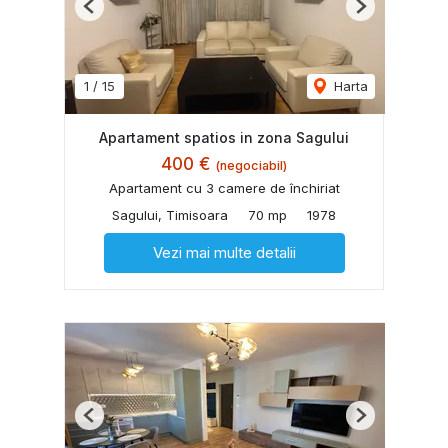
Previous
Next
1
/
15
Harta
Apartament spatios in zona Sagului
400 €
(negociabil)
Apartament cu 3 camere de închiriat
Sagului, Timisoara
70 mp
1978
Vezi mai multe detalii
Previous
Next