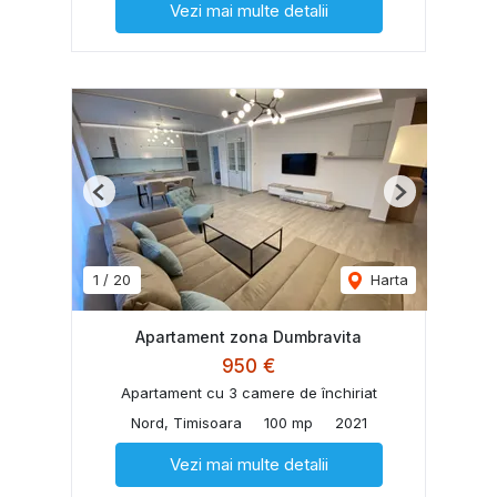
Vezi mai multe detalii
Previous
Next
1
/
20
Harta
Apartament zona Dumbravita
950 €
Apartament cu 3 camere de închiriat
Nord, Timisoara
100 mp
2021
Vezi mai multe detalii