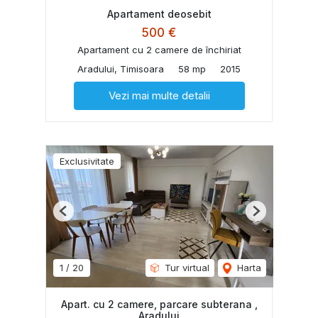
Apartament deosebit
500 €
Apartament cu 2 camere de închiriat
Aradului, Timisoara
58 mp
2015
Vezi mai multe detalii
Exclusivitate
Previous
Next
1
/
20
Tur virtual
Harta
Apart. cu 2 camere, parcare subterana ,
Aradului