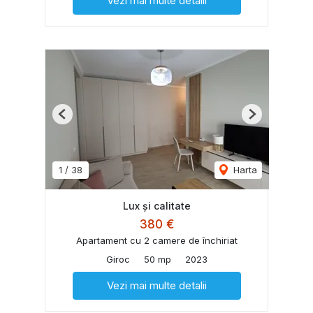
Vezi mai multe detalii
Previous
Next
1
/
38
Harta
Lux și calitate
380 €
Apartament cu 2 camere de închiriat
Giroc
50 mp
2023
Vezi mai multe detalii