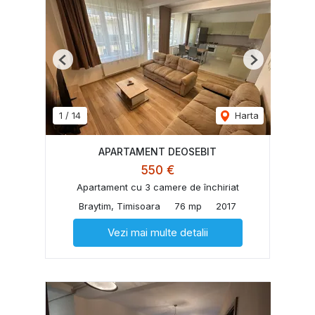
Previous
Next
1
/
14
Harta
APARTAMENT DEOSEBIT
550 €
Apartament cu 3 camere de închiriat
Braytim, Timisoara
76 mp
2017
Vezi mai multe detalii