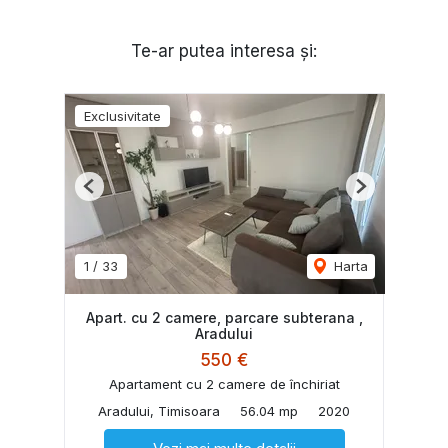
Te-ar putea interesa și:
Exclusivitate
Previous
Next
1
/
33
Harta
Apart. cu 2 camere, parcare subterana ,
Aradului
550 €
Apartament cu 2 camere de închiriat
Aradului, Timisoara
56.04 mp
2020