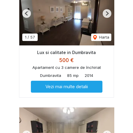
Previous
Next
1
/
57
Harta
Lux si calitate in Dumbravita
500 €
Apartament cu 3 camere de închiriat
Dumbravita
85 mp
2014
Vezi mai multe detalii