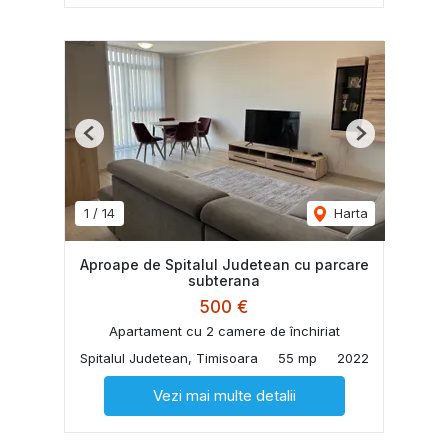
Previous
Next
1
/
14
Harta
Aproape de Spitalul Judetean cu parcare
subterana
500 €
Apartament cu 2 camere de închiriat
Spitalul Judetean, Timisoara
55 mp
2022
Vezi mai multe detalii