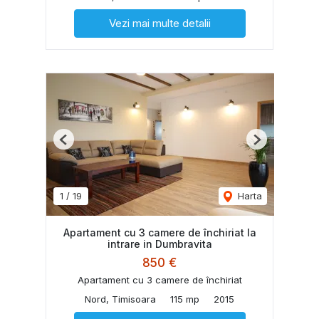
Vezi mai multe detalii
Previous
Next
1
/
19
Harta
Apartament cu 3 camere de închiriat la
intrare in Dumbravita
850 €
Apartament cu 3 camere de închiriat
Nord, Timisoara
115 mp
2015