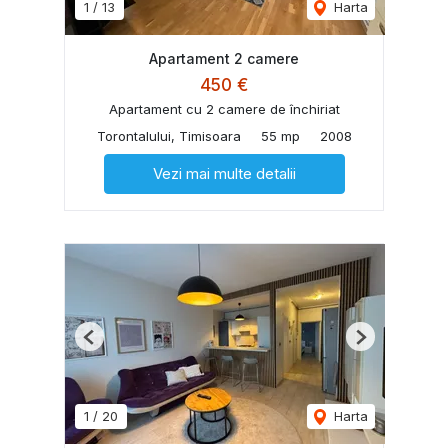
1
/
13
Harta
Apartament 2 camere
450 €
Apartament cu 2 camere de închiriat
Torontalului, Timisoara
55 mp
2008
Vezi mai multe detalii
Previous
Next
1
/
20
Harta