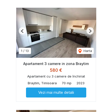
Previous
Next
1
/
13
Harta
Apartament 3 camere in zona Braytim
580 €
Apartament cu 3 camere de închiriat
Braytim, Timisoara
70 mp
2023
Vezi mai multe detalii