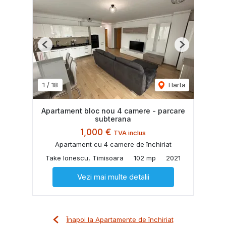
Previous
Next
1
/
18
Harta
Apartament bloc nou 4 camere - parcare
subterana
1,000 €
TVA inclus
Apartament cu 4 camere de închiriat
Take Ionescu, Timisoara
102 mp
2021
Vezi mai multe detalii
Înapoi la Apartamente de închiriat