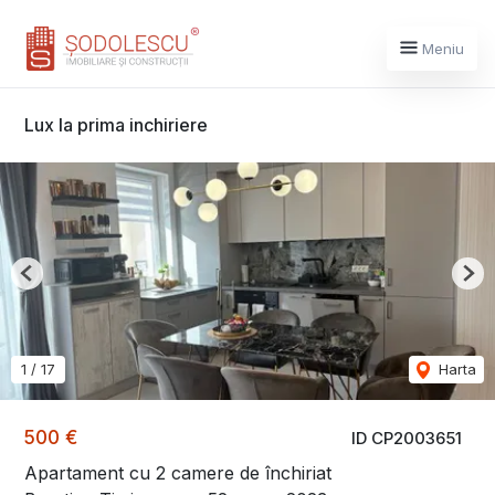
Meniu
Lux la prima inchiriere
Previous
Nex
1
/
17
Harta
500 €
ID CP2003651
Apartament cu 2 camere de închiriat