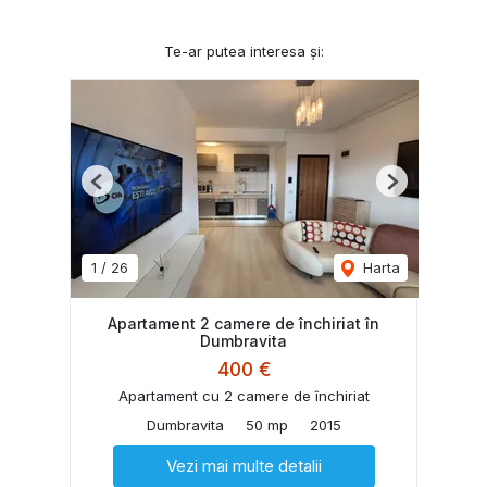
Te-ar putea interesa și:
Previous
Next
1
/
26
Harta
Apartament 2 camere de închiriat în
Dumbravita
400 €
Apartament cu 2 camere de închiriat
Dumbravita
50 mp
2015
Vezi mai multe detalii