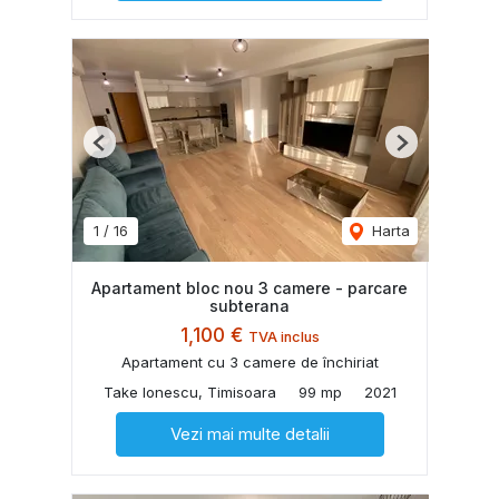
Previous
Next
1
/
16
Harta
Apartament bloc nou 3 camere - parcare
subterana
1,100 €
TVA inclus
Apartament cu 3 camere de închiriat
Take Ionescu, Timisoara
99 mp
2021
Vezi mai multe detalii