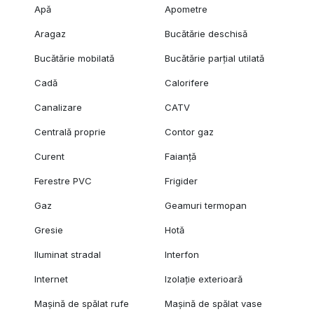
Apă
Apometre
Aragaz
Bucătărie deschisă
Bucătărie mobilată
Bucătărie parțial utilată
Cadă
Calorifere
Canalizare
CATV
Centrală proprie
Contor gaz
Curent
Faianță
Ferestre PVC
Frigider
Gaz
Geamuri termopan
Gresie
Hotă
Iluminat stradal
Interfon
Internet
Izolație exterioară
Mașină de spălat rufe
Mașină de spălat vase