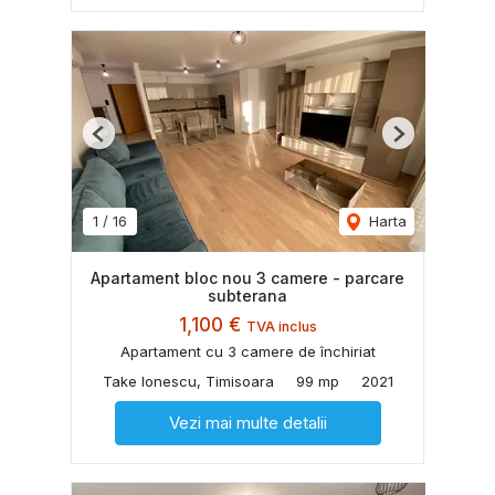
Previous
Next
1
/
16
Harta
Apartament bloc nou 3 camere - parcare
subterana
1,100 €
TVA inclus
Apartament cu 3 camere de închiriat
Take Ionescu, Timisoara
99 mp
2021
Vezi mai multe detalii