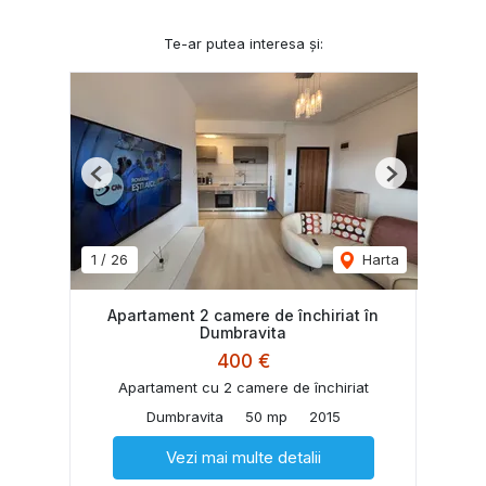
Te-ar putea interesa și:
Previous
Next
1
/
26
Harta
Apartament 2 camere de închiriat în
Dumbravita
400 €
Apartament cu 2 camere de închiriat
Dumbravita
50 mp
2015
Vezi mai multe detalii