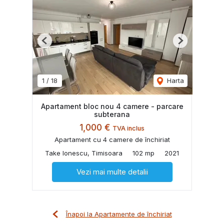
Previous
Next
1
/
18
Harta
Apartament bloc nou 4 camere - parcare
subterana
1,000 €
TVA inclus
Apartament cu 4 camere de închiriat
Take Ionescu, Timisoara
102 mp
2021
Vezi mai multe detalii
Înapoi la Apartamente de închiriat