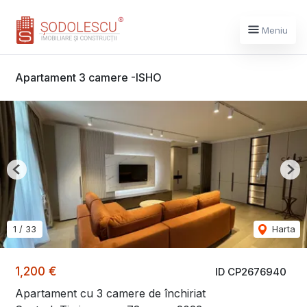
Meniu
Apartament 3 camere -ISHO
Previous
Nex
1
/
33
Harta
1,200 €
ID CP2676940
Apartament cu 3 camere de închiriat