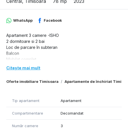
Central, Timisoara
78 mp
2023
WhatsApp
Facebook
Apartament 3 camere -ISHO
2 dormitoare si 2 bai
Loc de parcare în subteran
Balcon
Mobilat complet
Incalzire in pardoseala
Citește mai mult
Aer conditionat
Preț închiriere: 1200€ cu 2 locuri de parcare in subteran
Oferte imobiliare Timisoara
Apartamente de închiriat Timiso
Se percep doua garantii
Perioada minimă de închiriere: 12 luni
Tip apartament
Apartament
Compartimentare
Decomandat
Număr camere
3