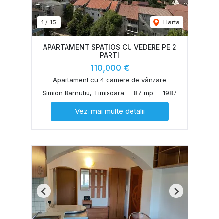
1
/
15
Harta
APARTAMENT SPATIOS CU VEDERE PE 2
PARTI
110,000 €
Apartament cu 4 camere de vânzare
Simion Barnutiu, Timisoara
87 mp
1987
Vezi mai multe detalii
Previous
Next