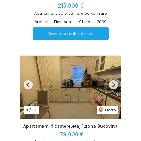
215,000 €
Apartament cu 5 camere de vânzare
Aradului, Timisoara
91 mp
2009
Vezi mai multe detalii
Previous
Next
1
/
18
Harta
Apartament 4 camere,etaj 1,zona Bucovina
179,000 €