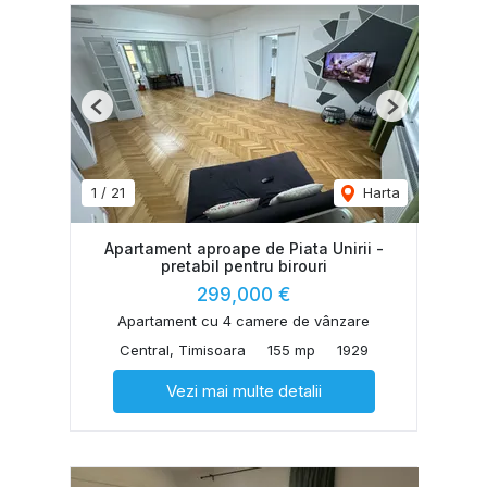
Previous
Next
1
/
21
Harta
Apartament aproape de Piata Unirii -
pretabil pentru birouri
299,000 €
Apartament cu 4 camere de vânzare
Central, Timisoara
155 mp
1929
Vezi mai multe detalii