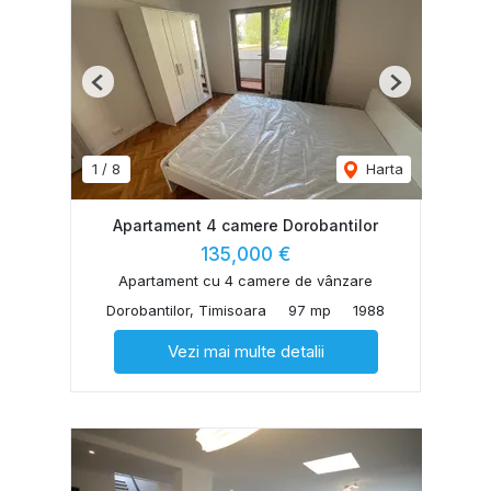
Previous
Next
1
/
8
Harta
Apartament 4 camere Dorobantilor
135,000 €
Apartament cu 4 camere de vânzare
Dorobantilor, Timisoara
97 mp
1988
Vezi mai multe detalii