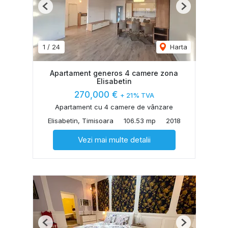
Previous
Next
1
/
24
Harta
Apartament generos 4 camere zona
Elisabetin
270,000 €
+ 21% TVA
Apartament cu 4 camere de vânzare
Elisabetin, Timisoara
106.53 mp
2018
Vezi mai multe detalii
Previous
Next