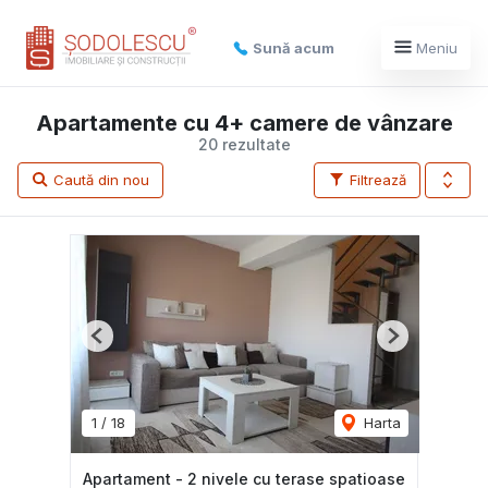
Sună acum
Meniu
Apartamente cu 4+ camere de vânzare
20 rezultate
Caută din nou
Filtrează
Previous
Next
1
/
18
Harta
Apartament - 2 nivele cu terase spatioase