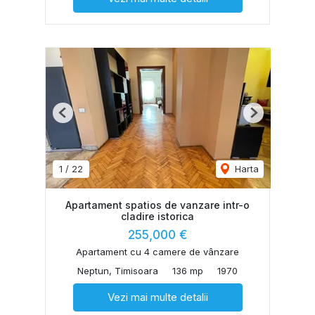
Previous
Next
1
/
22
Harta
Apartament spatios de vanzare intr-o
cladire istorica
255,000 €
Apartament cu 4 camere de vânzare
Neptun, Timisoara
136 mp
1970
Vezi mai multe detalii