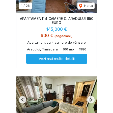
1
/
26
Harta
APARTAMENT 4 CAMERE C. ARADULUI 650
EURO
145,000 €
600 €
(negociabil)
Apartament cu 4 camere de vânzare
Aradului, Timisoara
100 mp
1980
Vezi mai multe detalii
Previous
Next