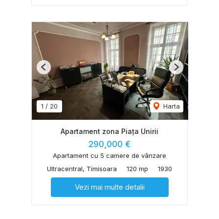
Previous
Next
1
/
20
Harta
Apartament zona Piața Unirii
290,000 €
Apartament cu 5 camere de vânzare
Ultracentral, Timisoara
120 mp
1930
Vezi mai multe detalii