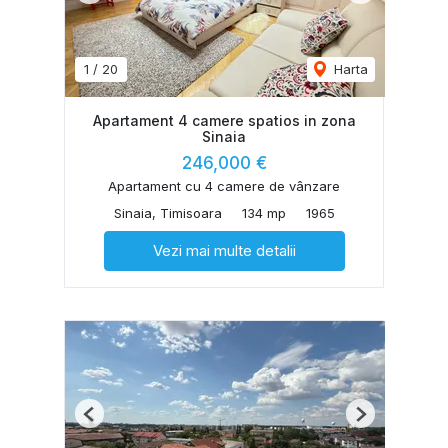
1
/
20
Harta
Apartament 4 camere spatios in zona
Sinaia
246,000 €
Apartament cu 4 camere de vânzare
Sinaia, Timisoara
134 mp
1965
Vezi mai multe detalii
Previous
Next