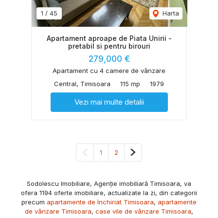
1
/
45
Harta
Apartament aproape de Piata Unirii -
pretabil si pentru birouri
279,000 €
Apartament cu 4 camere de vânzare
Central, Timisoara
115 mp
1979
Vezi mai multe detalii
Pagina anterioară
Pagina următoare
1
2
Sodolescu Imobiliare, Agenție imobiliară Timisoara, va
ofera 1194 oferte imobiliare, actualizate la zi, din categorii
precum
apartamente de închiriat Timisoara
,
apartamente
de vânzare Timisoara
,
case vile de vânzare Timisoara
,