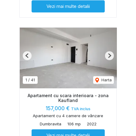
Vezi mai multe detalii
Previous
Next
1
/
41
Harta
Apartament cu scara interioara - zona
Kaufland
157,000 €
TVA inclus
Apartament cu 4 camere de vânzare
Dumbravita
106 mp
2022
Vezi mai multe detalii