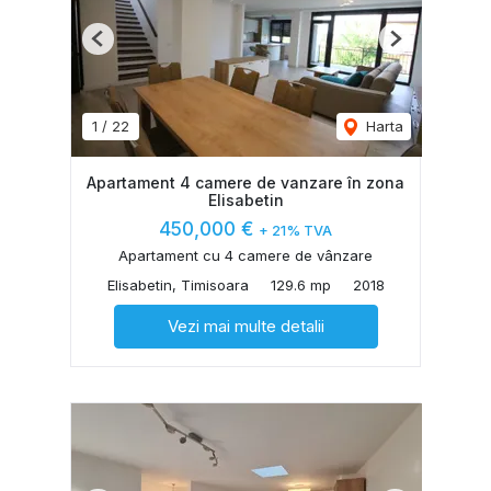
Previous
Next
1
/
22
Harta
Apartament 4 camere de vanzare în zona
Elisabetin
450,000 €
+ 21% TVA
Apartament cu 4 camere de vânzare
Elisabetin, Timisoara
129.6 mp
2018
Vezi mai multe detalii