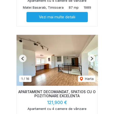
Apartament cu 4 camere de vânzare
Matei Basarab, Timisoara
87 mp
1989
Vezi mai multe detalii
Previous
Next
1
/
16
Harta
APARTAMENT DECOMANDAT, SPATIOS CU O
POZITIONARE EXCELENTA
121,900 €
Apartament cu 4 camere de vânzare