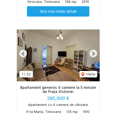
Girocului, Timisoara
158 mp
2010
Vezi mai multe detalii
Previous
Next
1
/
22
Harta
Apartament generos 4 camere la 5 minute
de Piața Victoriei
285,000 €
Apartament cu 4 camere de vânzare
P-ta Maria, Timisoara
135 mp
1910