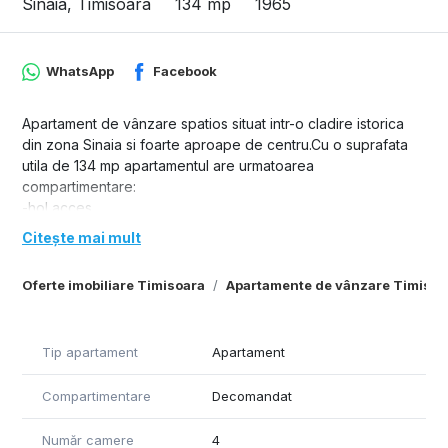
Sinaia, Timisoara
134 mp
1965
WhatsApp
Facebook
Apartament de vânzare spatios situat intr-o cladire istorica
din zona Sinaia si foarte aproape de centru.Cu o suprafata
utila de 134 mp apartamentul are urmatoarea
compartimentare:
-hol acces
-living spatios
Citește mai mult
-trei dormitoare
-doua bai
Oferte imobiliare Timisoara
Apartamente de vânzare Timisoa
-dressing
-bucatarie
-camara
Tip apartament
Apartament
Este amenajat complet,dispune de aparate de aer
conditionat,centrala proprie pe gaz,instalatii schimbate.Se
Compartimentare
Decomandat
vinde partial mobilat sau la intelegere cu viitorii proprietari si
este disponibil imediat.
Număr camere
4