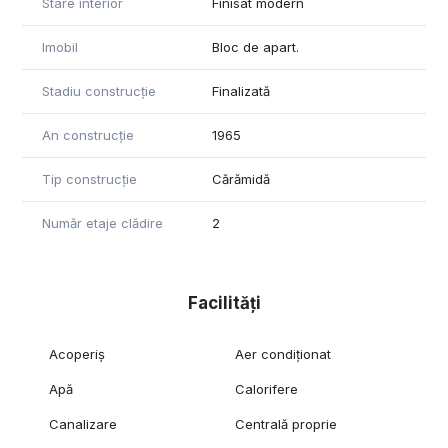
Stare interior
Finisat modern
Imobil
Bloc de apart.
Stadiu construcție
Finalizată
An construcție
1965
Tip construcție
Cărămidă
Număr etaje clădire
2
Facilități
Acoperiș
Aer condiționat
Apă
Calorifere
Canalizare
Centrală proprie