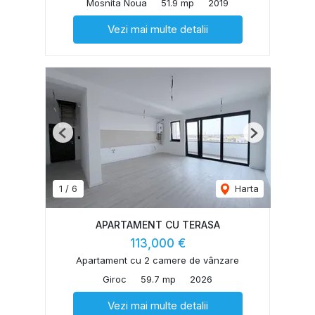
Mosnita Noua
51.9 mp
2019
Vezi mai multe detalii
Previous
Next
1
/
6
Harta
APARTAMENT CU TERASA
113,000 €
Apartament cu 2 camere de vânzare
Giroc
59.7 mp
2026
Vezi mai multe detalii