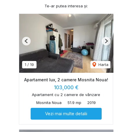
Te-ar putea interesa și:
Previous
Next
1
/
19
Harta
Apartament lux, 2 camere Mosnita Noua!
103,000 €
Apartament cu 2 camere de vânzare
Mosnita Noua
51.9 mp
2019
Vezi mai multe detalii