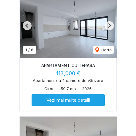
Previous
Next
1
/
6
Harta
APARTAMENT CU TERASA
113,000 €
Apartament cu 2 camere de vânzare
Giroc
59.7 mp
2026
Vezi mai multe detalii