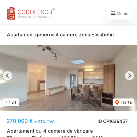
Meniu
Apartament generos 4 camere zona Elisabetin
Previous
Nex
1
/
24
Harta
270,000 €
ID CP1638457
+ 21% TVA
Apartament cu 4 camere de vânzare