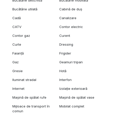
Bucătărie deschisă
Bucătărie mobilată
Bucătărie utilată
Cabină de duș
Cadă
Canalizare
CATV
Contor electric
Contor gaz
Curent
Curte
Dressing
Faianță
Frigider
Gaz
Geamuri tripan
Gresie
Hotă
Iluminat stradal
Interfon
Internet
Izolație exterioară
Mașină de spălat rufe
Mașină de spălat vase
Mijloace de transport în
Mobilat complet
comun