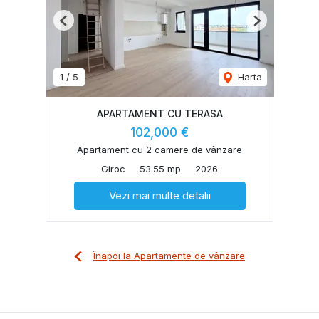
Previous
Next
1
/
5
Harta
APARTAMENT CU TERASA
102,000 €
Apartament cu 2 camere de vânzare
Giroc
53.55 mp
2026
Vezi mai multe detalii
Înapoi la Apartamente de vânzare