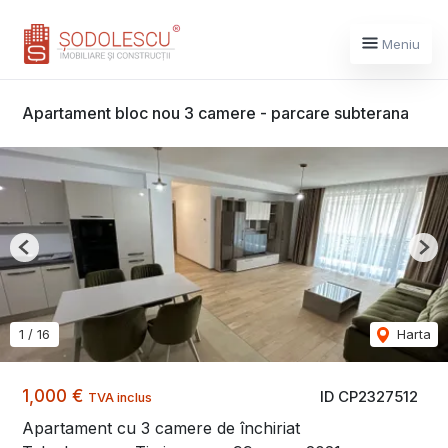
Meniu
Apartament bloc nou 3 camere - parcare subterana
Previous
Nex
1
/
16
Harta
1,000 €
ID CP2327512
TVA inclus
Apartament cu 3 camere de închiriat