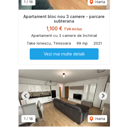
1
/
16
Harta
Apartament bloc nou 3 camere - parcare
subterana
1,100 €
TVA inclus
Apartament cu 3 camere de închiriat
Take Ionescu, Timisoara
99 mp
2021
Vezi mai multe detalii
Previous
Next
1
/
18
Harta