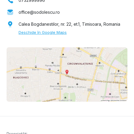
0732999996
office@sodolescu.ro
Calea Bogdanestilor, nr. 22, et.1, Timisoara, Romania
Deschide în Google Maps
Proprietăți