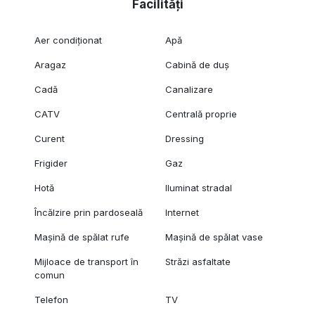
Facilități
Aer condiționat
Apă
Aragaz
Cabină de duș
Cadă
Canalizare
CATV
Centrală proprie
Curent
Dressing
Frigider
Gaz
Hotă
Iluminat stradal
Încălzire prin pardoseală
Internet
Mașină de spălat rufe
Mașină de spălat vase
Mijloace de transport în
Străzi asfaltate
comun
Telefon
TV