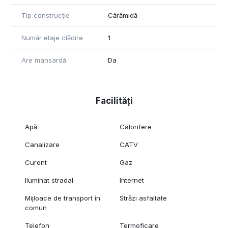
Tip construcție
Cărămidă
Număr etaje clădire
1
Are mansardă
Da
Facilități
Apă
Calorifere
Canalizare
CATV
Curent
Gaz
Iluminat stradal
Internet
Mijloace de transport în
Străzi asfaltate
comun
Telefon
Termoficare