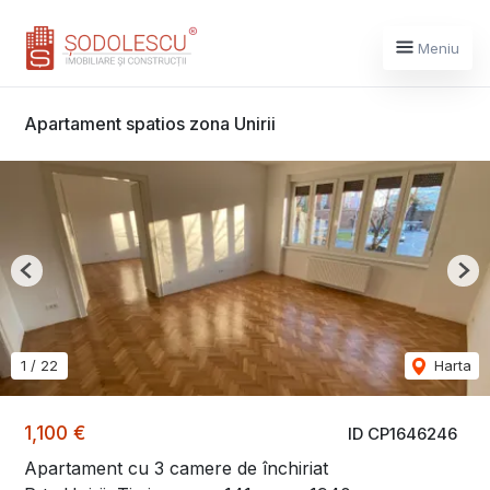
Meniu
Apartament spatios zona Unirii
Previous
Nex
1
/
22
Harta
1,100 €
ID CP1646246
Apartament cu 3 camere de închiriat