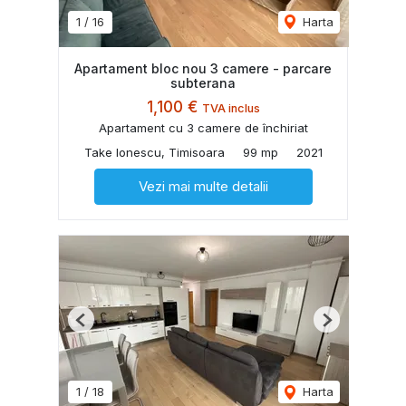
1
/
16
Harta
Apartament bloc nou 3 camere - parcare
subterana
1,100 €
TVA inclus
Apartament cu 3 camere de închiriat
Take Ionescu, Timisoara
99 mp
2021
Vezi mai multe detalii
Previous
Next
1
/
18
Harta