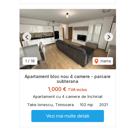
Previous
Next
1
/
18
Harta
Apartament bloc nou 4 camere - parcare
subterana
1,000 €
TVA inclus
Apartament cu 4 camere de închiriat
Take Ionescu, Timisoara
102 mp
2021
Vezi mai multe detalii