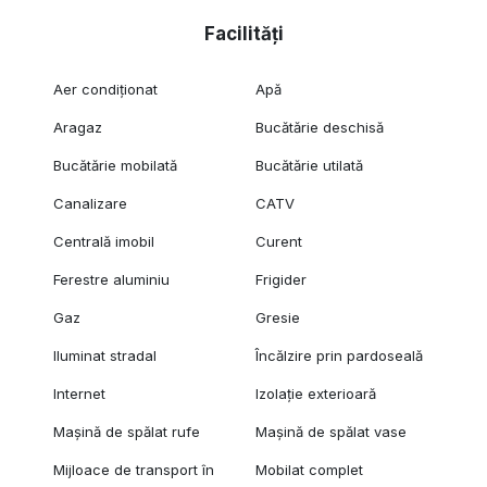
Facilități
Aer condiționat
Apă
Aragaz
Bucătărie deschisă
Bucătărie mobilată
Bucătărie utilată
Canalizare
CATV
Centrală imobil
Curent
Ferestre aluminiu
Frigider
Gaz
Gresie
Iluminat stradal
Încălzire prin pardoseală
Internet
Izolație exterioară
Mașină de spălat rufe
Mașină de spălat vase
Mijloace de transport în
Mobilat complet