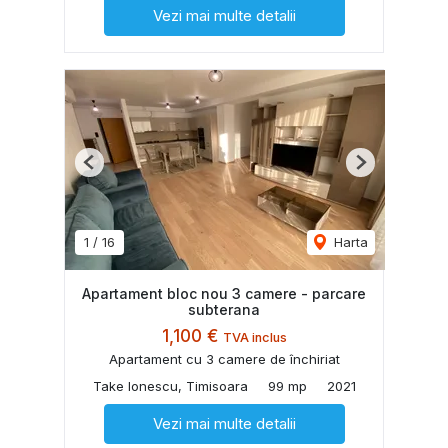
Vezi mai multe detalii
Previous
Next
1
/
16
Harta
Apartament bloc nou 3 camere - parcare
subterana
1,100 €
TVA inclus
Apartament cu 3 camere de închiriat
Take Ionescu, Timisoara
99 mp
2021
Vezi mai multe detalii