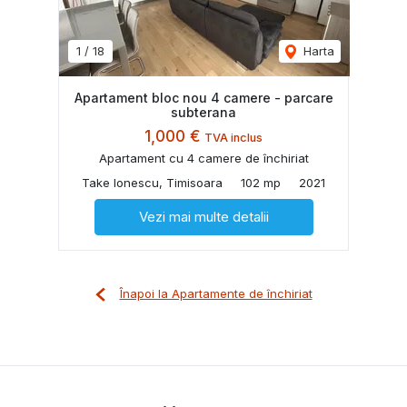
1
/
18
Harta
Apartament bloc nou 4 camere - parcare
subterana
1,000 €
TVA inclus
Apartament cu 4 camere de închiriat
Take Ionescu, Timisoara
102 mp
2021
Vezi mai multe detalii
Înapoi la Apartamente de închiriat