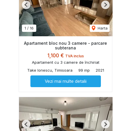
Previous
Next
1
/
16
Harta
Apartament bloc nou 3 camere - parcare
subterana
1,100 €
TVA inclus
Apartament cu 3 camere de închiriat
Take Ionescu, Timisoara
99 mp
2021
Vezi mai multe detalii
Previous
Next