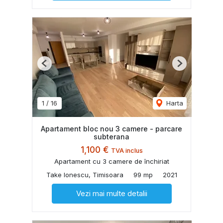
Previous
Next
1
/
16
Harta
Apartament bloc nou 3 camere - parcare
subterana
1,100 €
TVA inclus
Apartament cu 3 camere de închiriat
Take Ionescu, Timisoara
99 mp
2021
Vezi mai multe detalii