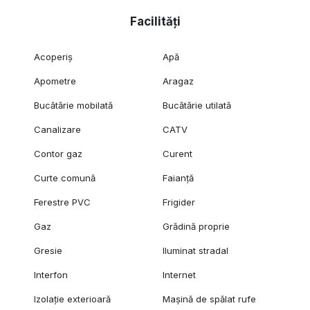
Facilități
Acoperiș
Apă
Apometre
Aragaz
Bucătărie mobilată
Bucătărie utilată
Canalizare
CATV
Contor gaz
Curent
Curte comună
Faianță
Ferestre PVC
Frigider
Gaz
Grădină proprie
Gresie
Iluminat stradal
Interfon
Internet
Izolație exterioară
Mașină de spălat rufe