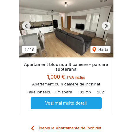
Previous
Next
1
/
18
Harta
Apartament bloc nou 4 camere - parcare
subterana
1,000 €
TVA inclus
Apartament cu 4 camere de închiriat
Take Ionescu, Timisoara
102 mp
2021
Vezi mai multe detalii
Înapoi la Apartamente de închiriat