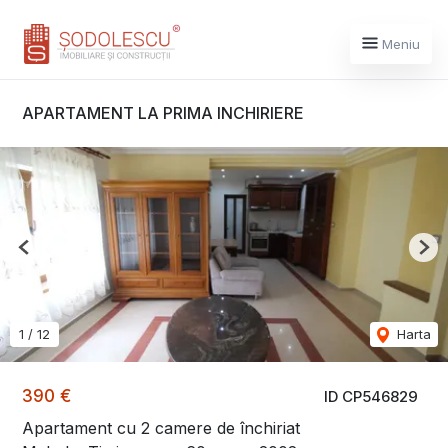
Meniu
APARTAMENT LA PRIMA INCHIRIERE
Previous
Nex
1
/
12
Harta
390 €
ID CP546829
Apartament cu 2 camere de închiriat