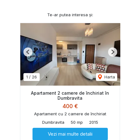
Te-ar putea interesa și:
Previous
Next
1
/
26
Harta
Apartament 2 camere de închiriat în
Dumbravita
400 €
Apartament cu 2 camere de închiriat
Dumbravita
50 mp
2015
Vezi mai multe detalii