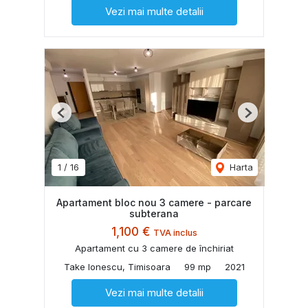
Vezi mai multe detalii
Previous
Next
1
/
16
Harta
Apartament bloc nou 3 camere - parcare
subterana
1,100 €
TVA inclus
Apartament cu 3 camere de închiriat
Take Ionescu, Timisoara
99 mp
2021
Vezi mai multe detalii