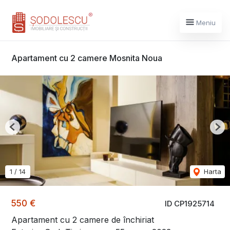
Meniu
Apartament cu 2 camere Mosnita Noua
Previous
Nex
1
/
14
Harta
550 €
ID CP1925714
Apartament cu 2 camere de închiriat