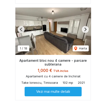
Previous
Next
1
/
18
Harta
Apartament bloc nou 4 camere - parcare
subterana
1,000 €
TVA inclus
Apartament cu 4 camere de închiriat
Take Ionescu, Timisoara
102 mp
2021
Vezi mai multe detalii