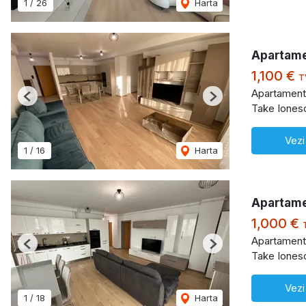
1
/
26
Harta
Apartame
1,100 €
T
Apartament 
Previous
Next
Take Iones
Vezi
1
/
16
Harta
Apartame
1,000 €
Apartament 
Previous
Next
Take Iones
Vezi
1
/
18
Harta