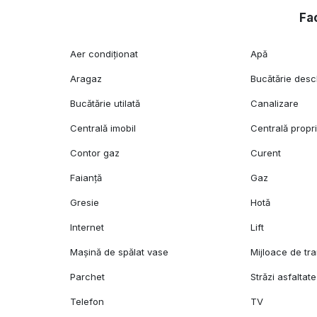
Fac
Aer condiționat
Apă
Aragaz
Bucătărie desc
Bucătărie utilată
Canalizare
Centrală imobil
Centrală propr
Contor gaz
Curent
Faianță
Gaz
Gresie
Hotă
Internet
Lift
Mașină de spălat vase
Mijloace de tr
Parchet
Străzi asfaltate
Telefon
TV