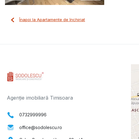
Înapoi la Apartamente de închiriat
Agenție imobiliară Timisoara
0732999996
office@sodolescu.ro