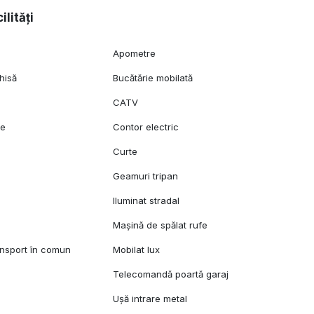
ilități
Apometre
hisă
Bucătărie mobilată
CATV
ie
Contor electric
Curte
Geamuri tripan
Iluminat stradal
Mașină de spălat rufe
ansport în comun
Mobilat lux
Telecomandă poartă garaj
Ușă intrare metal