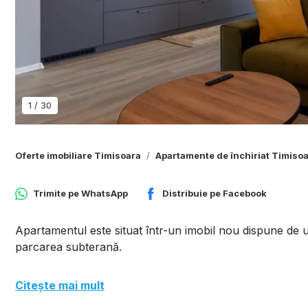
1
/
30
Oferte imobiliare Timisoara
Apartamente de închiriat Timiso
Trimite pe
WhatsApp
Distribuie pe
Facebook
Apartamentul este situat într-un imobil nou dispune de un
parcarea subterană.
Citește mai mult