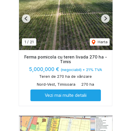
Previous
Next
1
/
21
Harta
Ferma pomicola cu teren livada 270 ha -
Timis
5,000,000 €
(negociabil) + 21% TVA
Teren de 270 ha de vânzare
Nord-Vest, Timisoara
270 ha
Vezi mai multe detalii