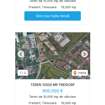
Teren de 15,000 mp de vânzare
Freidorf, Timisoara
15,000 mp
Vezi mai multe detalii
Previous
Next
1
/
2
Harta
TEREN 10000 MP FREIDORF
900,000 €
Teren de 10,000 mp de vânzare
Freidorf, Timisoara
10,000 mp