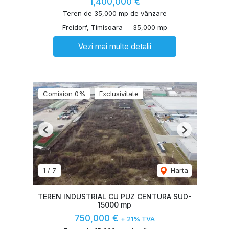
1,400,000 €
Teren de 35,000 mp de vânzare
Freidorf, Timisoara
35,000 mp
Vezi mai multe detalii
Comision 0%
Exclusivitate
Previous
Next
1
/
7
Harta
TEREN INDUSTRIAL CU PUZ CENTURA SUD-
15000 mp
750,000 €
+ 21% TVA