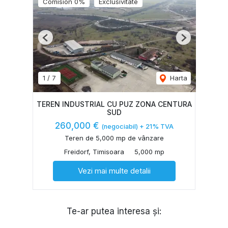
Comision 0%
Exclusivitate
Previous
Next
1
/
7
Harta
TEREN INDUSTRIAL CU PUZ ZONA CENTURA
SUD
260,000 €
(negociabil) + 21% TVA
Teren de 5,000 mp de vânzare
Freidorf, Timisoara
5,000 mp
Vezi mai multe detalii
Te-ar putea interesa și: