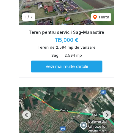
1
/
7
Harta
Teren pentru servicii Sag-Manastire
115,000 €
Teren de 2,594 mp de vânzare
Sag
2,594 mp
Vezi mai multe detalii
Previous
Next