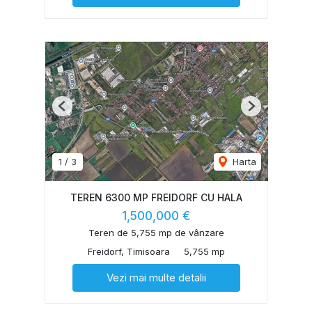
Previous
Next
1
/
3
Harta
TEREN 6300 MP FREIDORF CU HALA
1,500,000 €
Teren de 5,755 mp de vânzare
Freidorf, Timisoara
5,755 mp
Vezi mai multe detalii