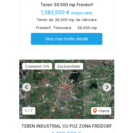
Teren 39.500 mp Freidorf
1,382,500 €
(negociabil)
Teren de 39,500 mp de vânzare
Freidorf, Timisoara
39,500 mp
Vezi mai multe detalii
Comision 0%
Exclusivitate
Previous
Next
1
/
7
Harta
TEREN INDUSTRIAL CU PUZ ZONA FREIDORF