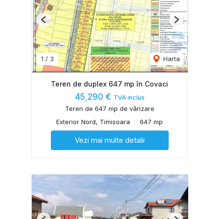
Previous
Next
1
/
3
Harta
Teren de duplex 647 mp în Covaci
45,290 €
TVA inclus
Teren de 647 mp de vânzare
Exterior Nord, Timisoara
647 mp
Vezi mai multe detalii