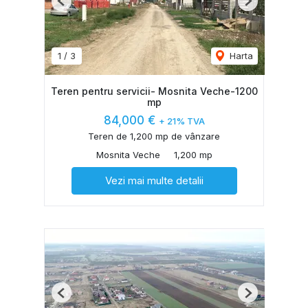
Previous
Next
1
/
3
Harta
Teren pentru servicii- Mosnita Veche-1200
mp
84,000 €
+ 21% TVA
Teren de 1,200 mp de vânzare
Mosnita Veche
1,200 mp
Vezi mai multe detalii
Previous
Next