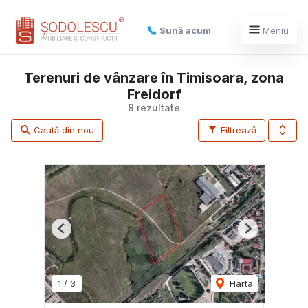
Sună acum
Meniu
Terenuri de vânzare în Timisoara, zona
Freidorf
8 rezultate
Caută din nou
Filtrează
Previous
Next
1
/
3
Harta