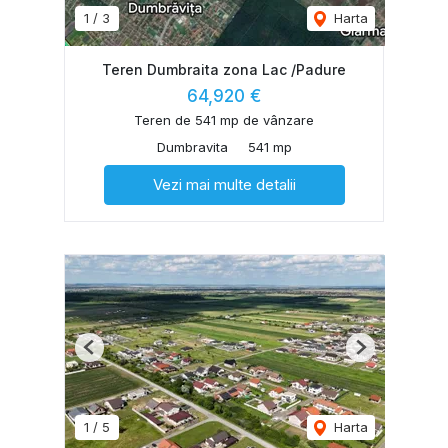
1
/
3
Harta
Teren Dumbraita zona Lac /Padure
64,920 €
Teren de 541 mp de vânzare
Dumbravita
541 mp
Vezi mai multe detalii
Previous
Next
1
/
5
Harta