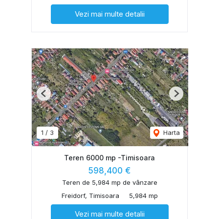
Vezi mai multe detalii
Previous
Next
1
/
3
Harta
Teren 6000 mp -Timisoara
598,400 €
Teren de 5,984 mp de vânzare
Freidorf, Timisoara
5,984 mp
Vezi mai multe detalii