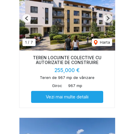
Previous
Next
1
/
7
Harta
TEREN LOCUINTE COLECTIVE CU
AUTORIZATIE DE CONSTRUIRE
255,000 €
Teren de 967 mp de vânzare
Giroc
967 mp
Vezi mai multe detalii