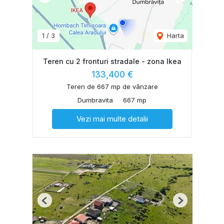
1
/
3
Harta
Teren cu 2 fronturi stradale - zona Ikea
133,400 €
Teren de 667 mp de vânzare
Dumbravita
667 mp
Vezi mai multe detalii
Previous
Next