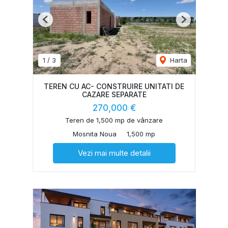
Previous
Next
1
/
3
Harta
TEREN CU AC- CONSTRUIRE UNITATI DE
CAZARE SEPARATE
270,000 €
Teren de 1,500 mp de vânzare
Mosnita Noua
1,500 mp
Vezi mai multe detalii