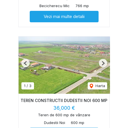
Becicherecu Mic
766 mp
Vezi mai multe detalii
Previous
Next
1
/
3
Harta
TEREN CONSTRUCTII DUDESTII NOI 600 MP
36,000 €
Teren de 600 mp de vânzare
Dudestii Noi
600 mp