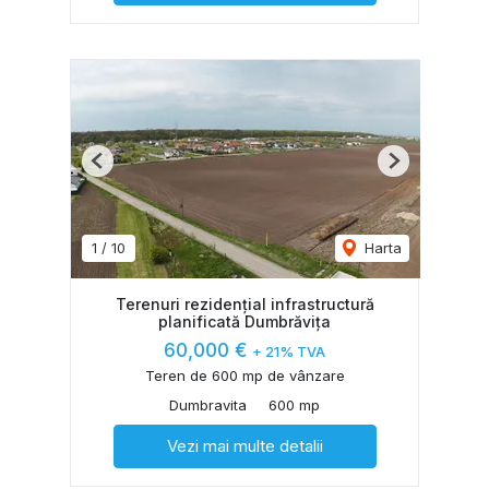
Previous
Next
1
/
10
Harta
Terenuri rezidențial infrastructură
planificată Dumbrăvița
60,000 €
+ 21% TVA
Teren de 600 mp de vânzare
Dumbravita
600 mp
Vezi mai multe detalii