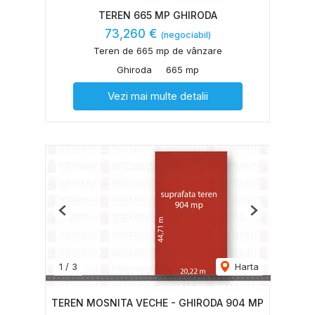
TEREN 665 MP GHIRODA
73,260 €
(negociabil)
Teren de 665 mp de vânzare
Ghiroda
665 mp
Vezi mai multe detalii
Previous
Next
1
/
3
Harta
TEREN MOSNITA VECHE - GHIRODA 904 MP