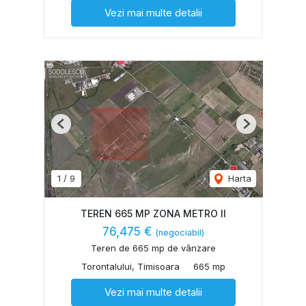
Vezi mai multe detalii
Previous
Next
1
/
9
Harta
TEREN 665 MP ZONA METRO II
76,475 €
(negociabil)
Teren de 665 mp de vânzare
Torontalului, Timisoara
665 mp
Vezi mai multe detalii