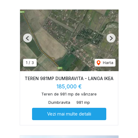
Previous
Next
1
/
3
Harta
TEREN 981MP DUMBRAVITA - LANGA IKEA
185,000 €
Teren de 981 mp de vânzare
Dumbravita
981 mp
Vezi mai multe detalii