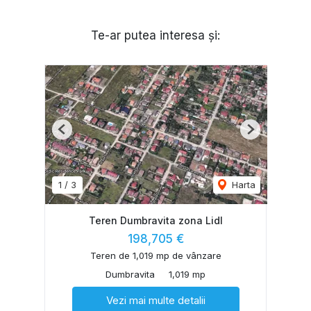
Te-ar putea interesa și:
Previous
Next
1
/
3
Harta
Teren Dumbravita zona Lidl
198,705 €
Teren de 1,019 mp de vânzare
Dumbravita
1,019 mp
Vezi mai multe detalii