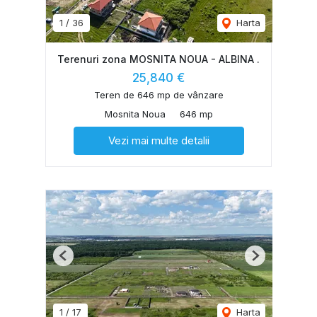
1
/
36
Harta
Terenuri zona MOSNITA NOUA - ALBINA .
25,840 €
Teren de 646 mp de vânzare
Mosnita Noua
646 mp
Vezi mai multe detalii
Previous
Next
1
/
17
Harta