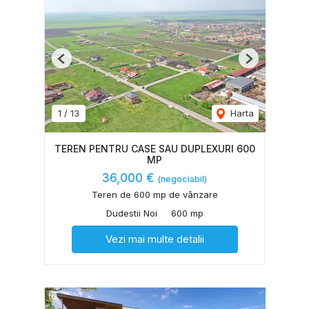
Previous
Next
1
/
13
Harta
TEREN PENTRU CASE SAU DUPLEXURI 600
MP
36,000 €
(negociabil)
Teren de 600 mp de vânzare
Dudestii Noi
600 mp
Vezi mai multe detalii