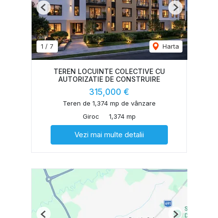
Previous
Next
1
/
7
Harta
TEREN LOCUINTE COLECTIVE CU
AUTORIZATIE DE CONSTRUIRE
315,000 €
Teren de 1,374 mp de vânzare
Giroc
1,374 mp
Vezi mai multe detalii
Previous
Next