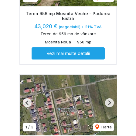
Teren 956 mp Mosnita Veche - Padurea
Bistra
43,020 €
(negociabil) + 21% TVA
Teren de 956 mp de vânzare
Mosnita Noua
956 mp
Vezi mai multe detalii
Previous
Next
1
/
3
Harta