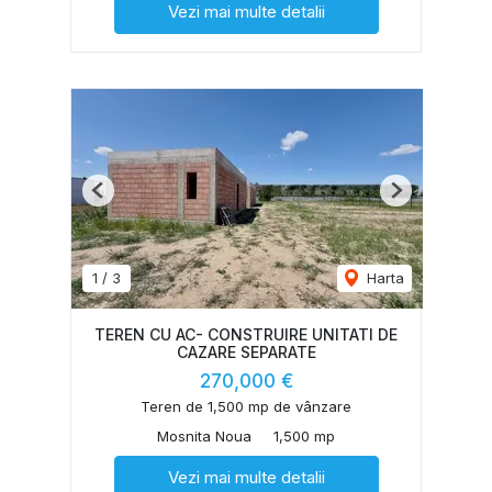
Vezi mai multe detalii
Previous
Next
1
/
3
Harta
TEREN CU AC- CONSTRUIRE UNITATI DE
CAZARE SEPARATE
270,000 €
Teren de 1,500 mp de vânzare
Mosnita Noua
1,500 mp
Vezi mai multe detalii