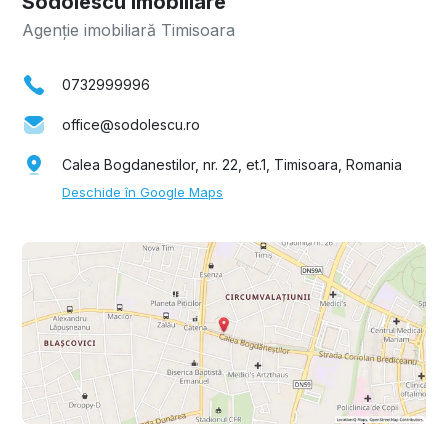
Sodolescu Imobiliare
Agenție imobiliară Timisoara
0732999996
office@sodolescu.ro
Calea Bogdanestilor, nr. 22, et.1, Timisoara, Romania
Deschide în Google Maps