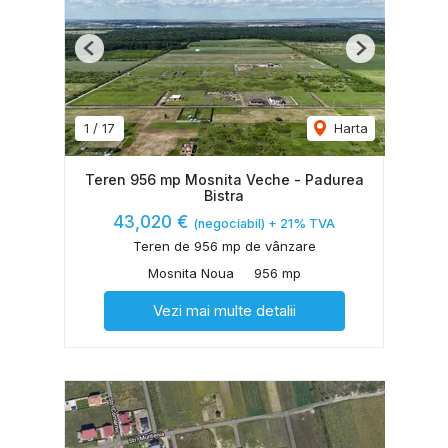
Previous
Next
1
/
17
Harta
Teren 956 mp Mosnita Veche - Padurea
Bistra
43,020 €
(negociabil) + 21% TVA
Teren de 956 mp de vânzare
Mosnita Noua
956 mp
Vezi mai multe detalii