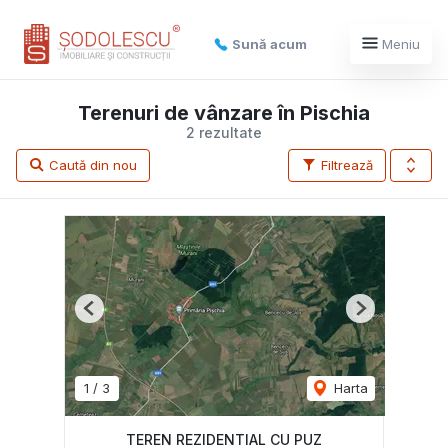
Sună acum
Meniu
Terenuri de vânzare în Pischia
2 rezultate
Caută din nou
Filtrează
Previous
Next
1
/
3
Harta
TEREN REZIDENTIAL CU PUZ