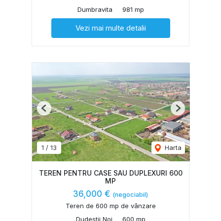
Dumbravita
981 mp
Vezi mai multe detalii
Previous
Next
1
/
13
Harta
TEREN PENTRU CASE SAU DUPLEXURI 600
MP
36,000 €
(negociabil)
Teren de 600 mp de vânzare
Dudestii Noi
600 mp