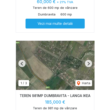
60,000 €
+ 21% TVA
Teren de 600 mp de vânzare
Dumbravita
600 mp
Vezi mai multe detalii
Previous
Next
1
/
3
Harta
TEREN 981MP DUMBRAVITA - LANGA IKEA
185,000 €
Teren de 981 mp de vânzare