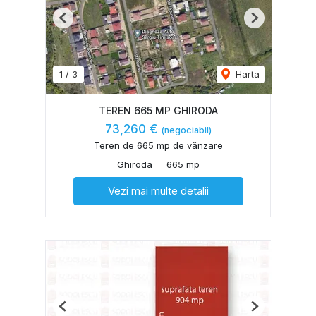
Previous
Next
1
/
3
Harta
TEREN 665 MP GHIRODA
73,260 €
(negociabil)
Teren de 665 mp de vânzare
Ghiroda
665 mp
Vezi mai multe detalii
Previous
Next