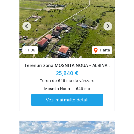
Previous
Next
1
/
36
Harta
Terenuri zona MOSNITA NOUA - ALBINA .
25,840 €
Teren de 646 mp de vânzare
Mosnita Noua
646 mp
Vezi mai multe detalii