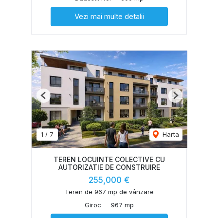
Vezi mai multe detalii
Previous
Next
1
/
7
Harta
TEREN LOCUINTE COLECTIVE CU
AUTORIZATIE DE CONSTRUIRE
255,000 €
Teren de 967 mp de vânzare
Giroc
967 mp