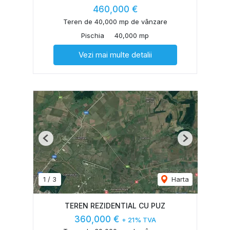
460,000 €
Teren de 40,000 mp de vânzare
Pischia
40,000 mp
Vezi mai multe detalii
Previous
Next
1
/
3
Harta
TEREN REZIDENTIAL CU PUZ
360,000 €
+ 21% TVA