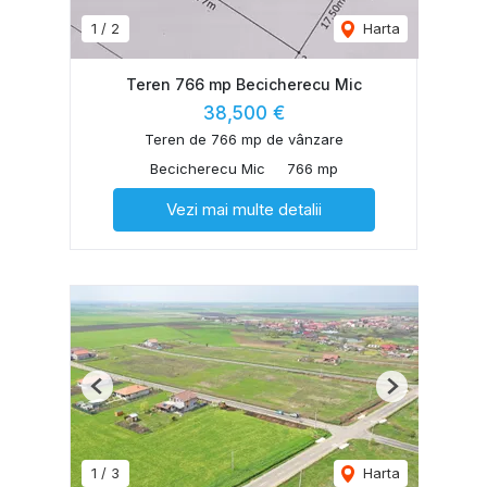
1
/
2
Harta
Teren 766 mp Becicherecu Mic
38,500 €
Teren de 766 mp de vânzare
Becicherecu Mic
766 mp
Vezi mai multe detalii
Previous
Next
1
/
3
Harta