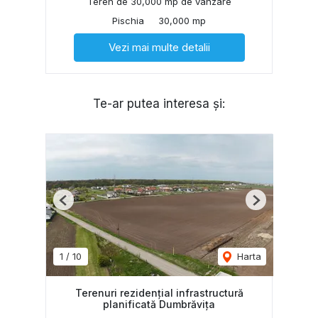
Teren de 30,000 mp de vânzare
Pischia
30,000 mp
Vezi mai multe detalii
Te-ar putea interesa și:
Previous
Next
1
/
10
Harta
Terenuri rezidențial infrastructură
planificată Dumbrăvița