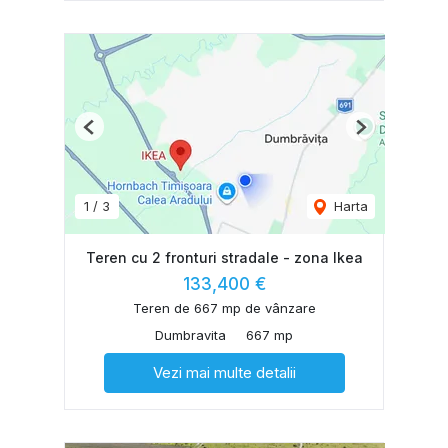
Previous
Next
1
/
3
Harta
Teren cu 2 fronturi stradale - zona Ikea
133,400 €
Teren de 667 mp de vânzare
Dumbravita
667 mp
Vezi mai multe detalii