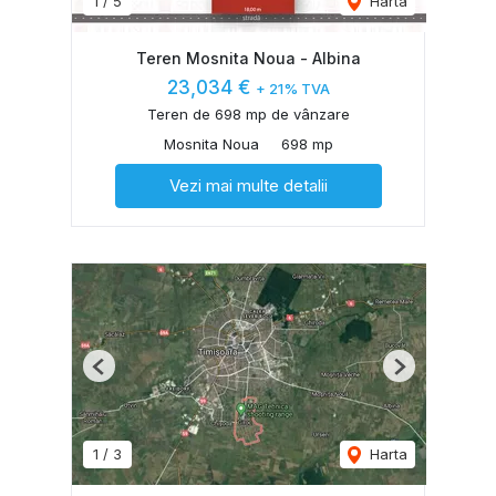
1
/
5
Harta
Teren Mosnita Noua - Albina
23,034 €
+ 21% TVA
Teren de 698 mp de vânzare
Mosnita Noua
698 mp
Vezi mai multe detalii
Previous
Next
1
/
3
Harta