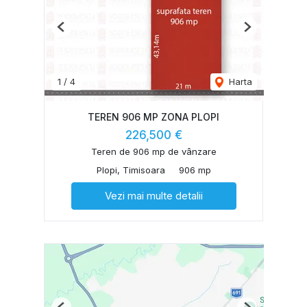
Previous
Next
1
/
4
Harta
TEREN 906 MP ZONA PLOPI
226,500 €
Teren de 906 mp de vânzare
Plopi, Timisoara
906 mp
Vezi mai multe detalii