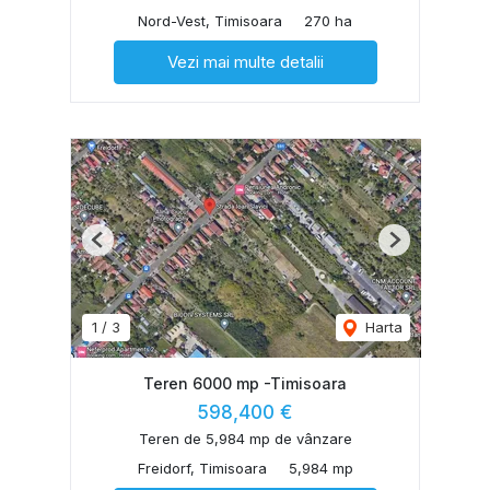
Nord-Vest, Timisoara
270 ha
Vezi mai multe detalii
Previous
Next
1
/
3
Harta
Teren 6000 mp -Timisoara
598,400 €
Teren de 5,984 mp de vânzare
Freidorf, Timisoara
5,984 mp