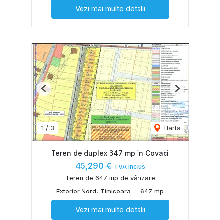
Vezi mai multe detalii
Previous
Next
1
/
3
Harta
Teren de duplex 647 mp în Covaci
45,290 €
TVA inclus
Teren de 647 mp de vânzare
Exterior Nord, Timisoara
647 mp
Vezi mai multe detalii