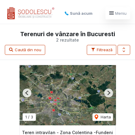
Sună acum
Meniu
Terenuri de vânzare în Bucuresti
2 rezultate
Caută din nou
Filtrează
Previous
Next
1
/
3
Harta
Teren intravilan - Zona Colentina -Fundeni