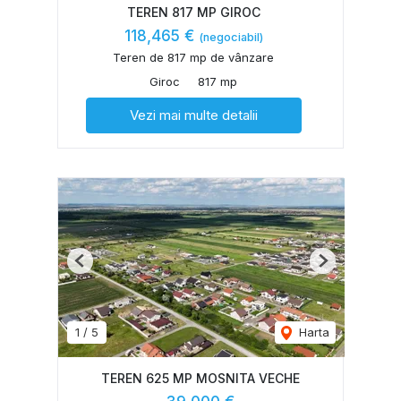
TEREN 817 MP GIROC
118,465 €
(negociabil)
Teren de 817 mp de vânzare
Giroc
817 mp
Vezi mai multe detalii
Previous
Next
1
/
5
Harta
TEREN 625 MP MOSNITA VECHE