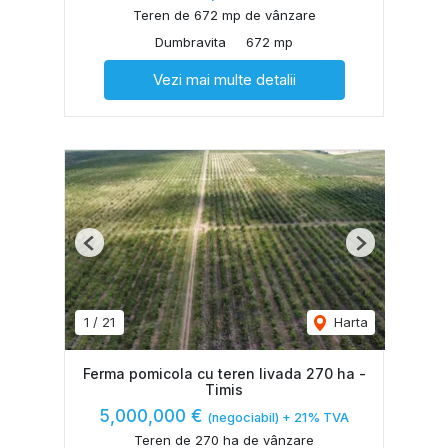
Teren de 672 mp de vânzare
Dumbravita
672 mp
Vezi mai multe detalii
Previous
Next
1
/
21
Harta
Ferma pomicola cu teren livada 270 ha -
Timis
5,000,000 €
(negociabil) + 21% TVA
Teren de 270 ha de vânzare