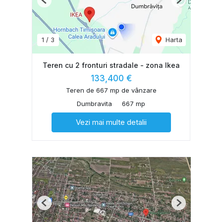
Previous
Next
1
/
3
Harta
Teren cu 2 fronturi stradale - zona Ikea
133,400 €
Teren de 667 mp de vânzare
Dumbravita
667 mp
Vezi mai multe detalii
Previous
Next