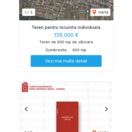
1
/
3
Harta
Teren pentru locuinta individuala
138,000 €
Teren de 600 mp de vânzare
Dumbravita
600 mp
Vezi mai multe detalii
Previous
Next