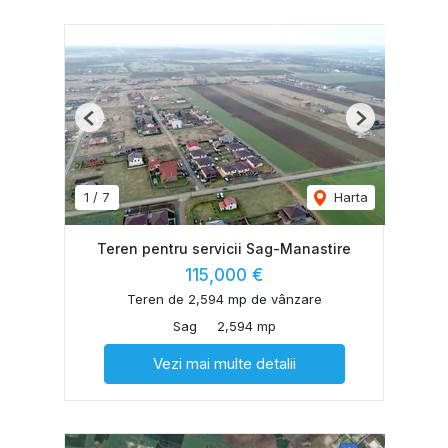
Previous
Next
1
/
7
Harta
Teren pentru servicii Sag-Manastire
115,000 €
Teren de 2,594 mp de vânzare
Sag
2,594 mp
Vezi mai multe detalii