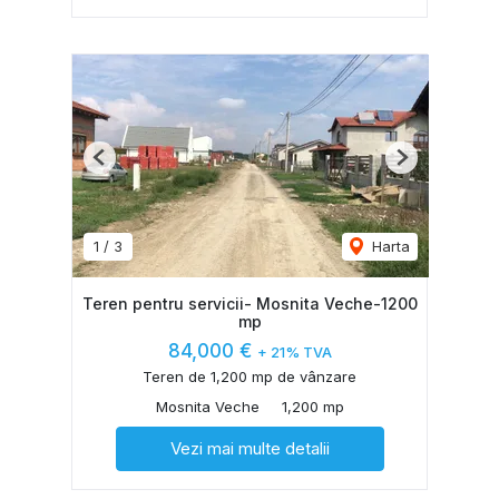
Previous
Next
1
/
3
Harta
Teren pentru servicii- Mosnita Veche-1200
mp
84,000 €
+ 21% TVA
Teren de 1,200 mp de vânzare
Mosnita Veche
1,200 mp
Vezi mai multe detalii