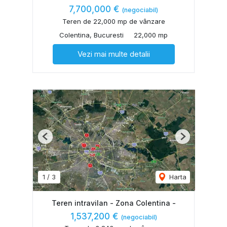
7,700,000 €
(negociabil)
Teren de 22,000 mp de vânzare
Colentina, Bucuresti
22,000 mp
Vezi mai multe detalii
Previous
Next
1
/
3
Harta
Teren intravilan - Zona Colentina -
1,537,200 €
(negociabil)