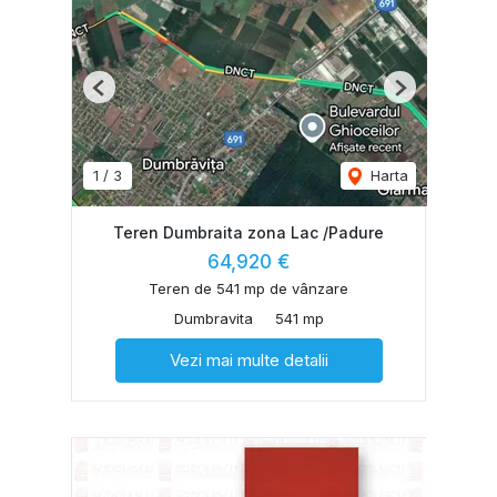
Previous
Next
1
/
3
Harta
Teren Dumbraita zona Lac /Padure
64,920 €
Teren de 541 mp de vânzare
Dumbravita
541 mp
Vezi mai multe detalii