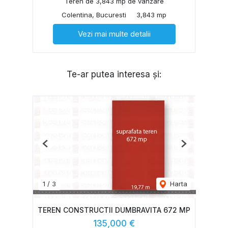
Teren de 3,843 mp de vânzare
Colentina, Bucuresti
3,843 mp
Vezi mai multe detalii
Te-ar putea interesa și:
Previous
Next
1
/
3
Harta
TEREN CONSTRUCTII DUMBRAVITA 672 MP
135,000 €