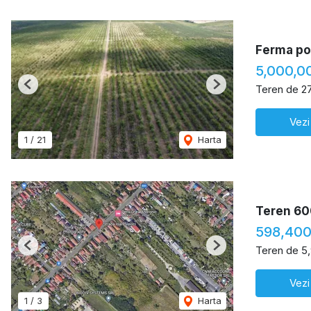
Ferma pom
5,000,0
Teren de 2
Previous
Next
Vezi
1
/
21
Harta
Teren 60
598,400
Teren de 5
Previous
Next
Vezi
1
/
3
Harta