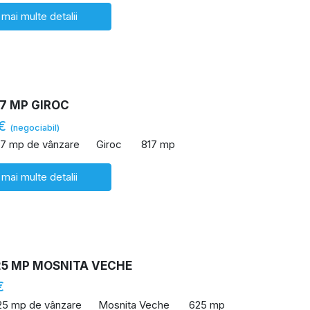
 mai multe detalii
7 MP GIROC
 €
(negociabil)
17 mp de vânzare
Giroc
817 mp
 mai multe detalii
25 MP MOSNITA VECHE
€
25 mp de vânzare
Mosnita Veche
625 mp