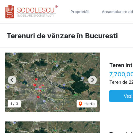
Proprietăți
Ansambluri rezid
Terenuri de vânzare în Bucuresti
Teren int
7,700,0
Teren de 2
Previous
Next
Vezi
1
/
3
Harta