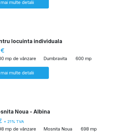
 mai multe detalii
tru locuinta individuala
 €
00 mp de vânzare
Dumbravita
600 mp
 mai multe detalii
snita Noua - Albina
 €
+ 21% TVA
98 mp de vânzare
Mosnita Noua
698 mp