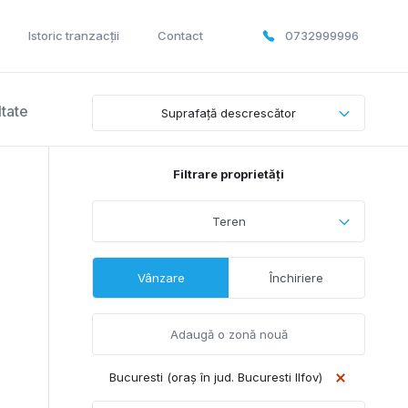
Istoric tranzacții
Contact
0732999996
ltate
Suprafață descrescător
Filtrare proprietăți
Teren
Vânzare
Închiriere
Bucuresti (oraș în jud. Bucuresti Ilfov)