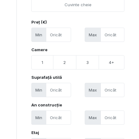
Preț (€)
Min
Max
Camere
1
2
3
4+
Suprafață utilă
Min
Max
An construcție
Min
Max
Etaj