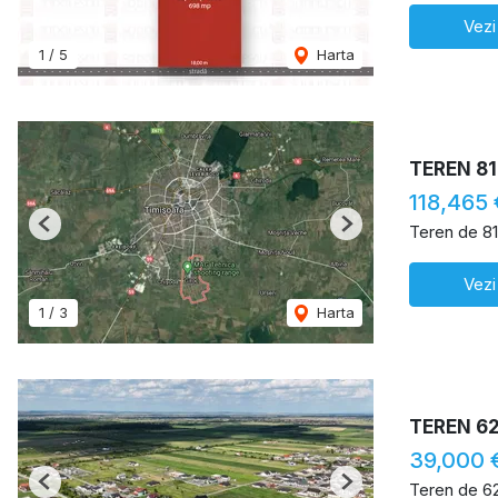
Vezi
1
/
5
Harta
TEREN 81
118,465
Teren de 8
Previous
Next
Vezi
1
/
3
Harta
TEREN 6
39,000 
Teren de 6
Previous
Next