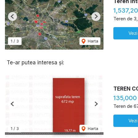
Teren int
1,537,2
Teren de 3
Previous
Next
Vezi
1
/
3
Harta
Te-ar putea interesa și:
TEREN C
135,000
Teren de 6
Previous
Next
Vezi
1
/
3
Harta