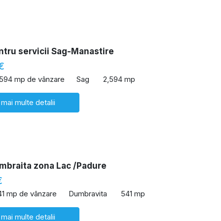
tru servicii Sag-Manastire
€
,594 mp de vânzare
Sag
2,594 mp
 mai multe detalii
mbraita zona Lac /Padure
€
41 mp de vânzare
Dumbravita
541 mp
 mai multe detalii