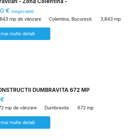
ravilan - Zona Colentina -
00 €
(negociabil)
,843 mp de vânzare
Colentina, Bucuresti
3,843 mp
 mai multe detalii
ONSTRUCTII DUMBRAVITA 672 MP
 €
72 mp de vânzare
Dumbravita
672 mp
 mai multe detalii