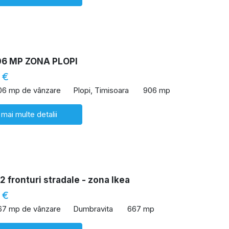
06 MP ZONA PLOPI
 €
06 mp de vânzare
Plopi, Timisoara
906 mp
 mai multe detalii
2 fronturi stradale - zona Ikea
 €
67 mp de vânzare
Dumbravita
667 mp