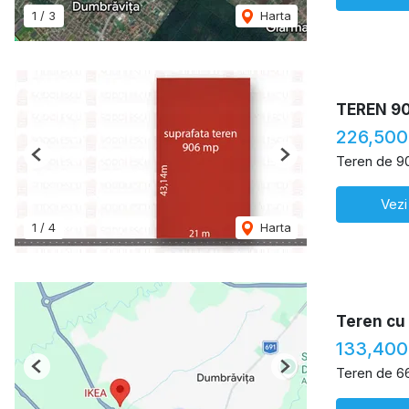
1
/
3
Harta
TEREN 9
226,500
Teren de 9
Previous
Next
Vezi
1
/
4
Harta
Teren cu 
133,400
Teren de 6
Previous
Next