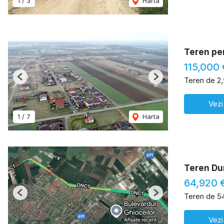
1
/
3
Harta
Teren pen
115,000 
Teren de 2
Previous
Next
Vezi
1
/
7
Harta
Teren Du
64,920 
Teren de 5
Previous
Next
Vezi