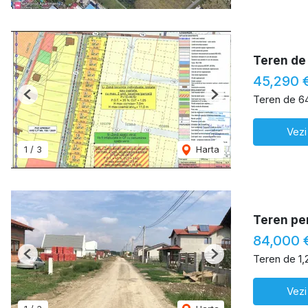
Teren de
45,290 
Teren de 6
Previous
Next
Vezi
1
/
3
Harta
Teren pe
84,000 
Teren de 1
Previous
Next
Vezi