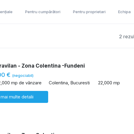
ențiale
Pentru cumpărători
Pentru proprietari
Echipa
2 rezu
ravilan - Zona Colentina -Fundeni
00 €
(negociabil)
2,000 mp de vânzare
Colentina, Bucuresti
22,000 mp
 mai multe detalii