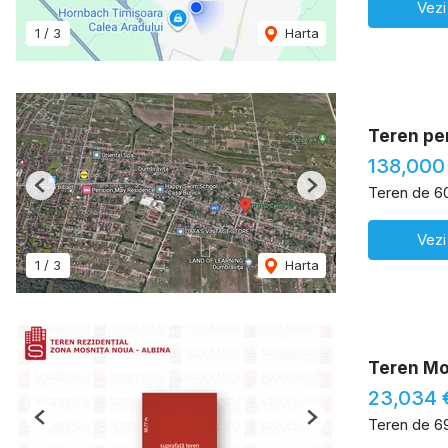
Vezi
1
/
3
Harta
Teren pen
138,000
Teren de 6
Previous
Next
Vezi
1
/
3
Harta
Teren Mo
23,034
Teren de 6
Previous
Next