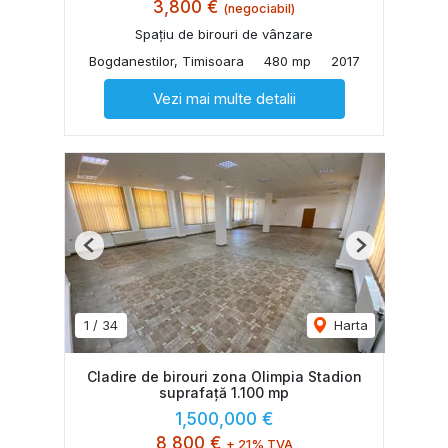
3,800 €
(negociabil)
Spațiu de birouri de vânzare
Bogdanestilor, Timisoara
480 mp
2017
Vezi mai multe detalii
Previous
Next
1
/
34
Harta
Cladire de birouri zona Olimpia Stadion
suprafață 1.100 mp
1,500,000 €
8,800 €
+ 21% TVA