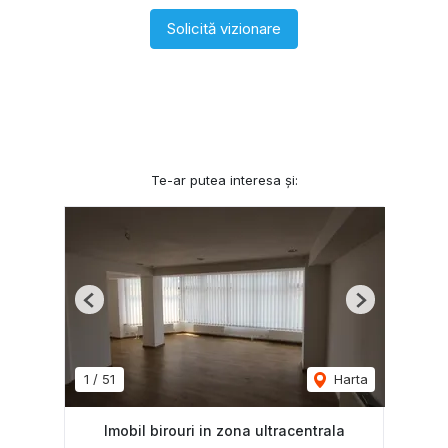
Solicită vizionare
Te-ar putea interesa și:
Previous
Next
1
/
51
Harta
Imobil birouri in zona ultracentrala