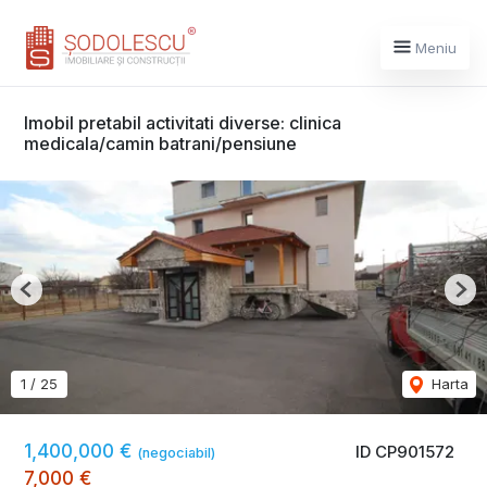
Meniu
Imobil pretabil activitati diverse: clinica
medicala/camin batrani/pensiune
Previous
Nex
1
/
25
Harta
1,400,000 €
ID CP901572
(negociabil)
7,000 €