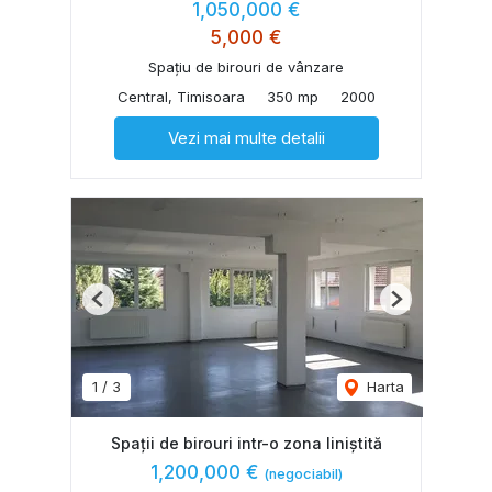
1,050,000 €
5,000 €
Spațiu de birouri de vânzare
Central, Timisoara
350 mp
2000
Vezi mai multe detalii
Previous
Next
1
/
3
Harta
Spații de birouri intr-o zona liniștită
1,200,000 €
(negociabil)