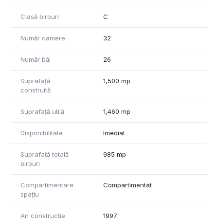
Curtea este amenajata cu gazon si un iaz cu pesti, iar in
spatele casei sunt pomi fructiferi.
Clasă birouri
C
Număr camere
32
Număr băi
26
Suprafață
1,500 mp
construită
Suprafață utilă
1,460 mp
Disponibilitate
Imediat
Suprafață totală
985 mp
birouri
Compartimentare
Compartimentat
spațiu
An construcție
1997