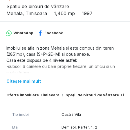
Spațiu de birouri de vânzare
Mehala, Timisoara
1,460 mp
1997
WhatsApp
Facebook
Imobilul se afla in zona Mehala si este compus din: teren
(2851mp), casa (S+P+2E+M) si doua anexe.
Casa este dispusa pe 4 nivele astfel:
-subsol: 6 camere cu baie proprie fiecare, un oficiu si un
spatiu tehnic;
-parter: 6 camere cu baie proprie fiecare si o bucatarie;
Citește mai mult
-etajul 1: 7 camere cu baie proprie fiecare si un oficiu;
-etajul 2: 7 camere cu baie proprie fiecare si un oficiu.
Oferte imobiliare Timisoara
Spații de birouri de vânzare Timi
-mansarda este construita recent și este open space
Exista posibilitatea montarii unui lift.
O anexa este nefinalizata. Are acces din strada.
Tip imobil
Casă / Vilă
Cea de-a doua se afla in curtea imobilului, are o suprafata
utila de 240mp si cuprinde: un atelier, doua depozite, o
Etaj
Demisol, Parter, 1, 2
bucatarie si o parcare deschisa cu 4 locuri.