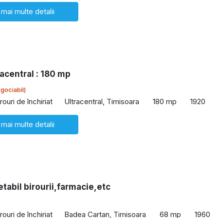
 mai multe detalii
racentral : 180 mp
gociabil)
rouri de închiriat
Ultracentral, Timisoara
180 mp
1920
 mai multe detalii
etabil birourii,farmacie,etc
rouri de închiriat
Badea Cartan, Timisoara
68 mp
1960