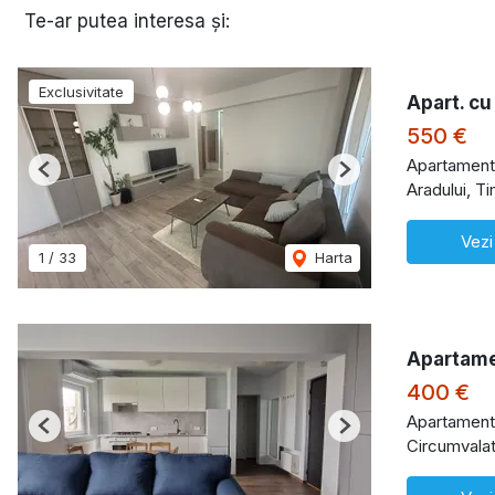
Te-ar putea interesa și:
Exclusivitate
Apart. cu
550 €
Apartament 
Previous
Next
Aradului, T
Vezi
1
/
33
Harta
Apartamen
400 €
Apartament 
Previous
Next
Circumvalat