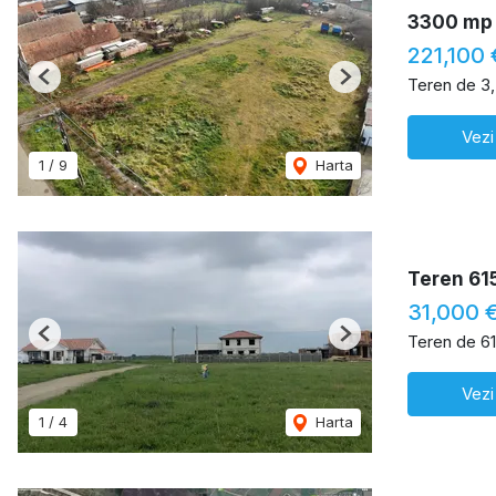
3300 mp 
221,100 
Teren de 3
Previous
Next
Vezi
1
/
9
Harta
Teren 61
31,000 
Teren de 6
Previous
Next
Vezi
1
/
4
Harta