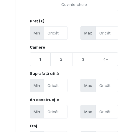
Preț (€)
Min
Max
Camere
1
2
3
4+
Suprafață utilă
Min
Max
An construcție
Min
Max
Etaj