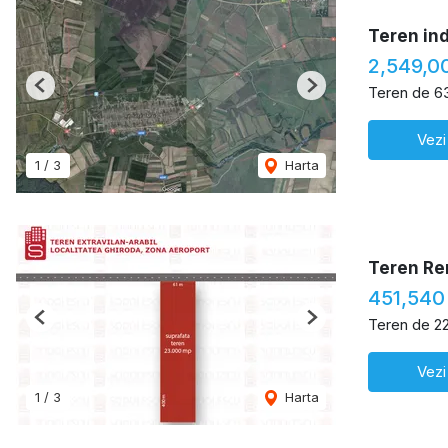
Teren in
2,549,0
Teren de 6
Previous
Next
Vezi
1
/
3
Harta
Teren Re
451,540
Teren de 2
Previous
Next
Vezi
1
/
3
Harta