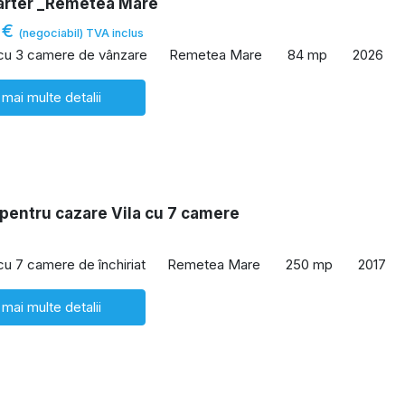
arter _Remetea Mare
 €
(negociabil) TVA inclus
 cu 3 camere de vânzare
Remetea Mare
84 mp
2026
 mai multe detalii
 pentru cazare Vila cu 7 camere
 cu 7 camere de închiriat
Remetea Mare
250 mp
2017
 mai multe detalii