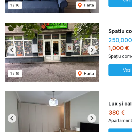
Vezi
1
/
16
Harta
Spatiu co
250,000
1,000 €
Previous
Next
Spațiu come
Vezi
1
/
19
Harta
Lux și cal
380 €
Apartament 
Previous
Next