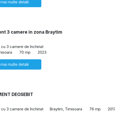
 mai multe detalii
nt 3 camere in zona Braytim
cu 3 camere de închiriat
misoara
70 mp
2023
 mai multe detalii
ENT DEOSEBIT
cu 3 camere de închiriat
Braytim, Timisoara
76 mp
201