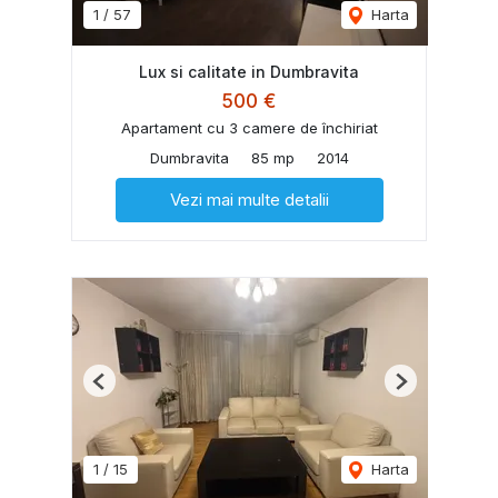
1
/
57
Harta
Lux si calitate in Dumbravita
500 €
Apartament cu 3 camere de închiriat
Dumbravita
85 mp
2014
Vezi mai multe detalii
Previous
Next
1
/
15
Harta