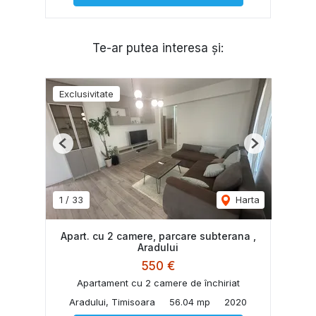
Te-ar putea interesa și:
Exclusivitate
Previous
Next
1
/
33
Harta
Apart. cu 2 camere, parcare subterana ,
Aradului
550 €
Apartament cu 2 camere de închiriat
Aradului, Timisoara
56.04 mp
2020