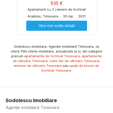
535 €
Apartament cu 2 camere de închiriat
Aradului, Timisoara
55 mp
2021
Vezi mai multe detalii
Sodolescu Imobiliare, Agenție imobiliară Timisoara, va
ofera 1194 oferte imobiliare, actualizate la zi, din categorii
precum
apartamente de închiriat Timisoara
,
apartamente
de vânzare Timisoara
,
case vile de vânzare Timisoara
,
terenuri de vânzare Timisoara
sau
spații de birouri de
închiriat Timisoara
.
Sodolescu Imobiliare
Agenție imobiliară Timisoara