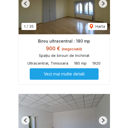
Previous
Next
1
/
35
Harta
Birou ultracentral : 180 mp
900 €
(negociabil)
Spațiu de birouri de închiriat
Ultracentral, Timisoara
180 mp
1920
Vezi mai multe detalii
Previous
Next