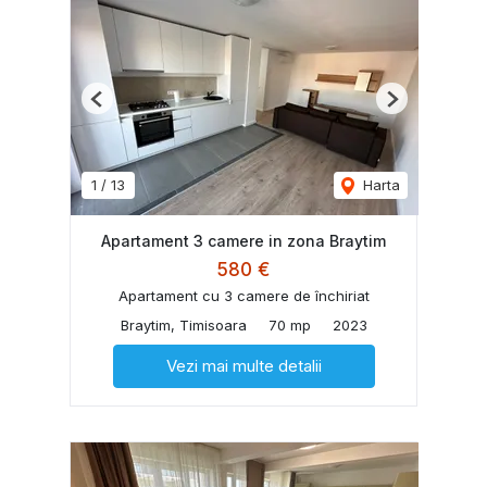
Previous
Next
1
/
13
Harta
Apartament 3 camere in zona Braytim
580 €
Apartament cu 3 camere de închiriat
Braytim, Timisoara
70 mp
2023
Vezi mai multe detalii