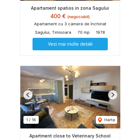
Apartament spatios in zona Sagului
400 €
(negociabil)
Apartament cu 3 camere de închiriat
Sagului, Timisoara
70 mp
1978
Vezi mai multe detalii
Previous
Next
1
/
16
Harta
Apartment close to Veterinary School