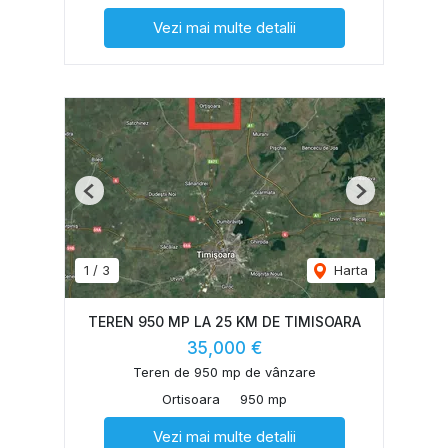
Vezi mai multe detalii
Previous
Next
1
/
3
Harta
TEREN 950 MP LA 25 KM DE TIMISOARA
35,000 €
Teren de 950 mp de vânzare
Ortisoara
950 mp
Vezi mai multe detalii