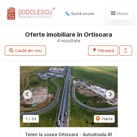
Sună acum
Meniu
Oferte imobiliare în Ortisoara
4 rezultate
Caută din nou
Filtrează
Previous
Next
1
/
33
Harta
Teren la sosea Ortisoara - Autostrada A1