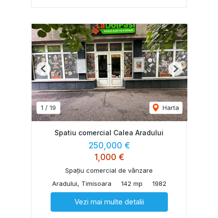
Previous
Next
1
/
19
Harta
Spatiu comercial Calea Aradului
250,000 €
1,000 €
Spațiu comercial de vânzare
Aradului, Timisoara
142 mp
1982
Vezi mai multe detalii