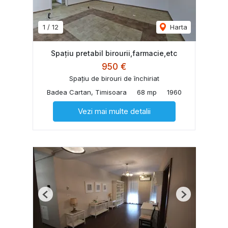
1
/
12
Harta
Spațiu pretabil birourii,farmacie,etc
950 €
Spațiu de birouri de închiriat
Badea Cartan, Timisoara
68 mp
1960
Vezi mai multe detalii
Previous
Next