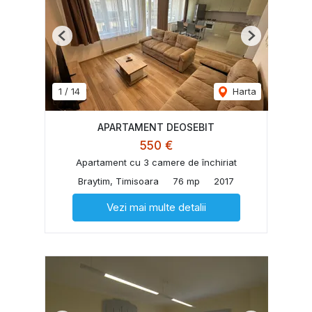
Previous
Next
1
/
14
Harta
APARTAMENT DEOSEBIT
550 €
Apartament cu 3 camere de închiriat
Braytim, Timisoara
76 mp
2017
Vezi mai multe detalii