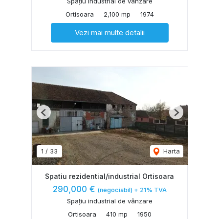
Spațiu industrial de vânzare
Ortisoara
2,100 mp
1974
Vezi mai multe detalii
Previous
Next
1
/
33
Harta
Spatiu rezidential/industrial Ortisoara
290,000 €
(negociabil) + 21% TVA
Spațiu industrial de vânzare
Ortisoara
410 mp
1950