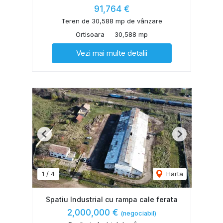
91,764 €
Teren de 30,588 mp de vânzare
Ortisoara
30,588 mp
Vezi mai multe detalii
Previous
Next
1
/
4
Harta
Spatiu Industrial cu rampa cale ferata
2,000,000 €
(negociabil)