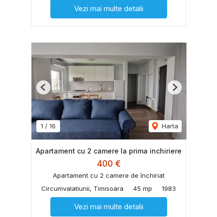
Vezi mai multe detalii
Previous
Next
1
/
16
Harta
Apartament cu 2 camere la prima inchiriere
400 €
Apartament cu 2 camere de închiriat
Circumvalatiunii, Timisoara
45 mp
1983
Vezi mai multe detalii