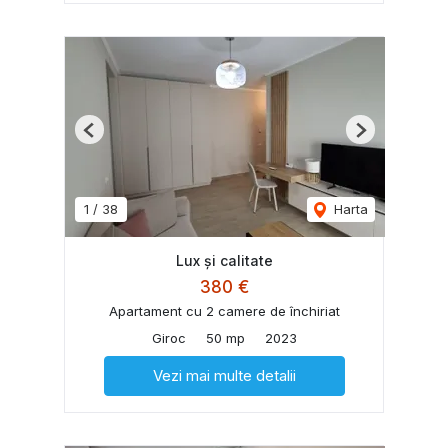
Previous
Next
1
/
38
Harta
Lux și calitate
380 €
Apartament cu 2 camere de închiriat
Giroc
50 mp
2023
Vezi mai multe detalii