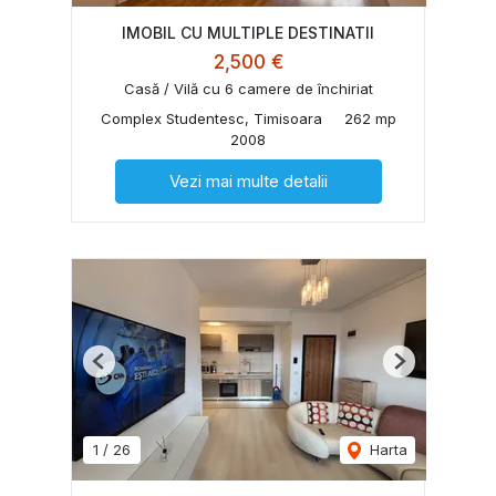
IMOBIL CU MULTIPLE DESTINATII
2,500 €
Casă / Vilă cu 6 camere de închiriat
Complex Studentesc, Timisoara
262 mp
2008
Vezi mai multe detalii
Previous
Next
1
/
26
Harta