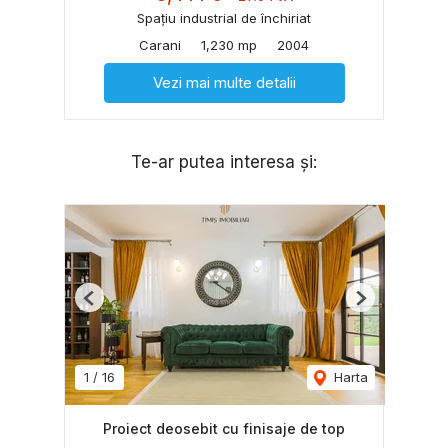
Spațiu industrial de închiriat
Carani
1,230 mp
2004
Vezi mai multe detalii
Te-ar putea interesa și:
Previous
Next
1
/
16
Harta
Proiect deosebit cu finisaje de top