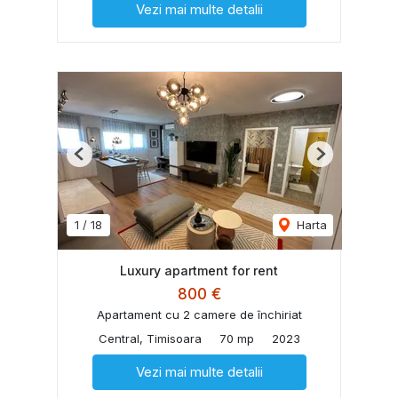
Vezi mai multe detalii
Previous
Next
1
/
18
Harta
Luxury apartment for rent
800 €
Apartament cu 2 camere de închiriat
Central, Timisoara
70 mp
2023
Vezi mai multe detalii