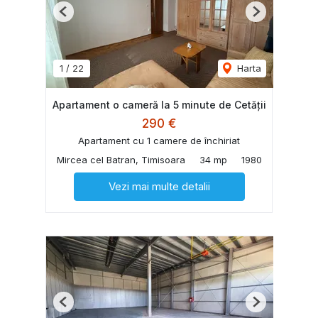
Previous
Next
1
/
22
Harta
Apartament o cameră la 5 minute de Cetății
290 €
Apartament cu 1 camere de închiriat
Mircea cel Batran, Timisoara
34 mp
1980
Vezi mai multe detalii
Previous
Next