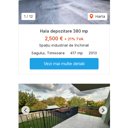
1
/
12
Harta
Hala depozitare 380 mp
2,500 €
+ 21% TVA
Spațiu industrial de închiriat
Sagului, Timisoara
417 mp
2013
Vezi mai multe detalii
Previous
Next