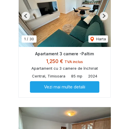
Previous
Next
1
/
30
Harta
Apartament 3 camere -Paltim
1,250 €
TVA inclus
Apartament cu 3 camere de închiriat
Central, Timisoara
85 mp
2024
Vezi mai multe detalii