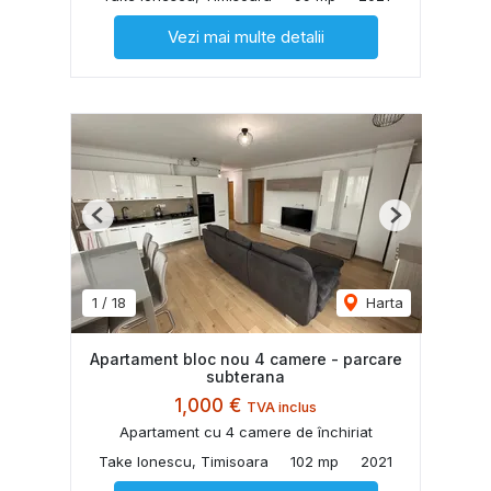
Vezi mai multe detalii
Previous
Next
1
/
18
Harta
Apartament bloc nou 4 camere - parcare
subterana
1,000 €
TVA inclus
Apartament cu 4 camere de închiriat
Take Ionescu, Timisoara
102 mp
2021