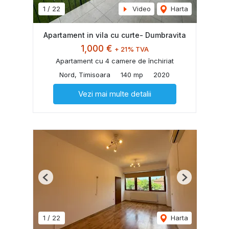
1
/
22
Video
Harta
Apartament in vila cu curte- Dumbravita
1,000 €
+ 21% TVA
Apartament cu 4 camere de închiriat
Nord, Timisoara
140 mp
2020
Vezi mai multe detalii
Previous
Next
1
/
22
Harta