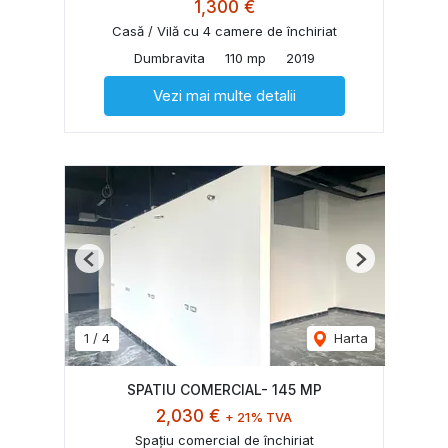
1,300 €
Casă / Vilă cu 4 camere de închiriat
Dumbravita
110 mp
2019
Vezi mai multe detalii
Previous
Next
1
/
4
Harta
SPATIU COMERCIAL- 145 MP
2,030 €
+ 21% TVA
Spațiu comercial de închiriat