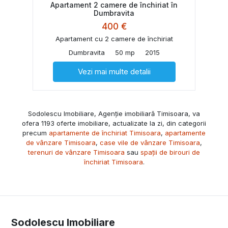
Apartament 2 camere de închiriat în
Dumbravita
400 €
Apartament cu 2 camere de închiriat
Dumbravita
50 mp
2015
Vezi mai multe detalii
Sodolescu Imobiliare, Agenție imobiliară Timisoara, va
ofera 1193 oferte imobiliare, actualizate la zi, din categorii
precum
apartamente de închiriat Timisoara
,
apartamente
de vânzare Timisoara
,
case vile de vânzare Timisoara
,
terenuri de vânzare Timisoara
sau
spații de birouri de
închiriat Timisoara
.
Sodolescu Imobiliare