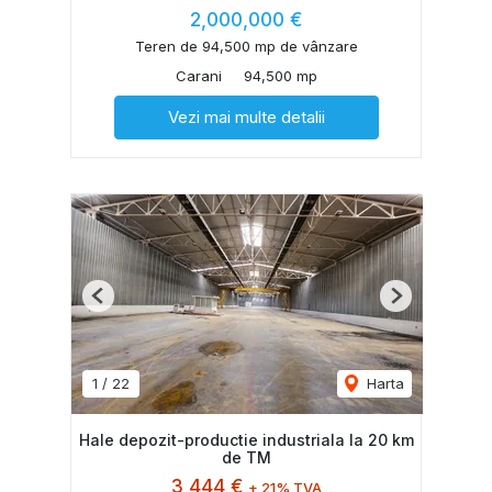
2,000,000 €
Teren de 94,500 mp de vânzare
Carani
94,500 mp
Vezi mai multe detalii
Previous
Next
1
/
22
Harta
Hale depozit-productie industriala la 20 km
de TM
3,444 €
+ 21% TVA