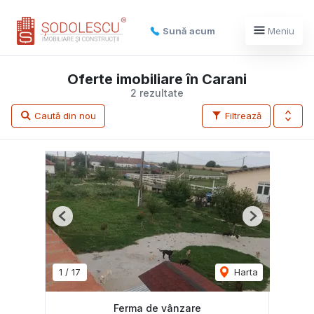
Sună acum
Meniu
Oferte imobiliare în Carani
2 rezultate
Caută din nou
Filtrează
Previous
Next
1
/
17
Harta
Ferma de vânzare