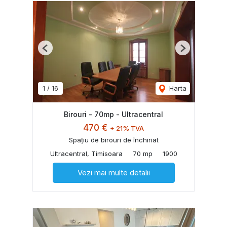
Previous
Next
1
/
16
Harta
Birouri - 70mp - Ultracentral
470 €
+ 21% TVA
Spațiu de birouri de închiriat
Ultracentral, Timisoara
70 mp
1900
Vezi mai multe detalii