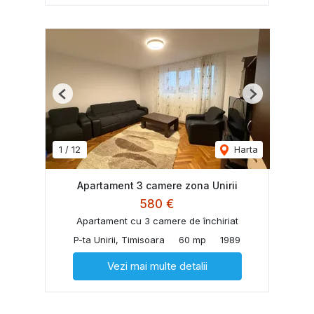
Previous
Next
1
/
12
Harta
Apartament 3 camere zona Unirii
580 €
Apartament cu 3 camere de închiriat
P-ta Unirii, Timisoara
60 mp
1989
Vezi mai multe detalii