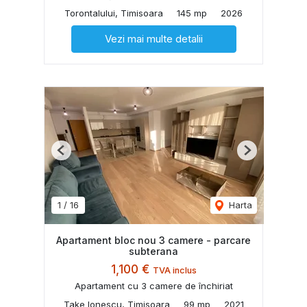
Torontalului, Timisoara
145 mp
2026
Vezi mai multe detalii
Previous
Next
1
/
16
Harta
Apartament bloc nou 3 camere - parcare
subterana
1,100 €
TVA inclus
Apartament cu 3 camere de închiriat
Take Ionescu, Timisoara
99 mp
2021