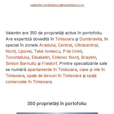
valentin.sodolescu@sodolescu.ro
Valentin are 350 de proprietăți active în portofoliu.
Are expertiză dovedită în
Timisoara
și
Dumbravita
, în
special în zonele
Aradului
,
Central
,
Ultracentral
,
Nord
,
Lipovei
,
Take Ionescu
,
P-ta Unirii
,
Torontalului
,
Elisabetin
,
Exterior Nord
,
Braytim
,
Simion Barnutiu
și
Freidorf
. Printre specializările sale
se numără
apartamente în Timisoara
,
case și vile în
Timisoara
,
spații de birouri în Timisoara
și
spații
comerciale în Timisoara
.
350 proprietăți în portofoliu: