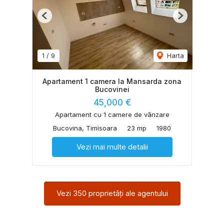
Previous
Next
1
/
9
Harta
Apartament 1 camera la Mansarda zona
Bucovinei
45,000 €
Apartament cu 1 camere de vânzare
Bucovina, Timisoara
23 mp
1980
Vezi mai multe detalii
Vezi 350 proprietăți ale agentului