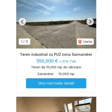
Previous
Next
1
/
11
Harta
Teren industrial cu PUZ zona Sannandrei
350,000 €
+ 21% TVA
Teren de 10,000 mp de vânzare
Sanandrei
10,000 mp
Vezi mai multe detalii