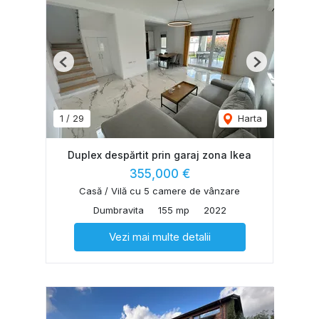
Previous
Next
1
/
29
Harta
Duplex despărtit prin garaj zona Ikea
355,000 €
Casă / Vilă cu 5 camere de vânzare
Dumbravita
155 mp
2022
Vezi mai multe detalii