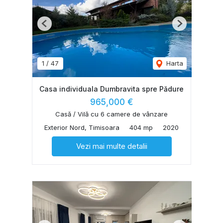
Previous
Next
1
/
47
Harta
Casa individuala Dumbravita spre Pădure
965,000 €
Casă / Vilă cu 6 camere de vânzare
Exterior Nord, Timisoara
404 mp
2020
Vezi mai multe detalii