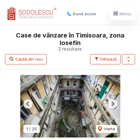
Sună acum
Meniu
Case de vânzare în Timisoara, zona
Iosefin
3 rezultate
Caută din nou
Filtrează
Previous
Next
1
/
25
Harta