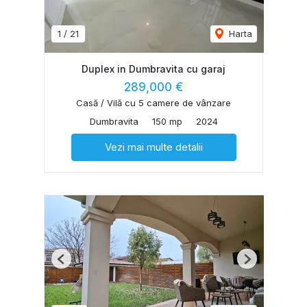
1
/
21
Harta
Duplex in Dumbravita cu garaj
289,000 €
Casă / Vilă cu 5 camere de vânzare
Dumbravita
150 mp
2024
Vezi mai multe detalii
Previous
Next