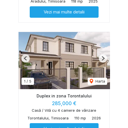
Aradului, Timisoara
118 mp
2025
Vezi mai multe detalii
Previous
Next
1
/
5
Harta
Duplex in zona Torontalului
285,000 €
Casă / Vilă cu 4 camere de vânzare
Torontalului, Timisoara
110 mp
2026