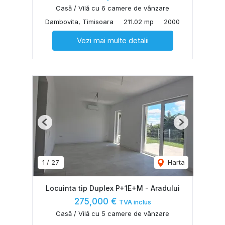
Casă / Vilă cu 6 camere de vânzare
Dambovita, Timisoara
211.02 mp
2000
Vezi mai multe detalii
Previous
Next
1
/
27
Harta
Locuinta tip Duplex P+1E+M - Aradului
275,000 €
TVA inclus
Casă / Vilă cu 5 camere de vânzare