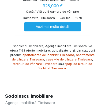
325,000 €
Casă / Vilă cu 5 camere de vânzare
Dambovita, Timisoara
240 mp
1970
Vezi mai multe detalii
Sodolescu Imobiliare, Agenție imobiliară Timisoara, va
ofera 1193 oferte imobiliare, actualizate la zi, din categorii
precum
apartamente de închiriat Timisoara
,
apartamente
de vânzare Timisoara
,
case vile de vânzare Timisoara
,
terenuri de vânzare Timisoara
sau
spații de birouri de
închiriat Timisoara
.
Sodolescu Imobiliare
Agenție imobiliară Timisoara