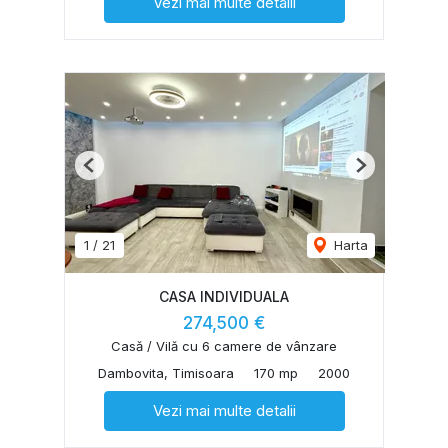
Vezi mai multe detalii
Previous
Next
1
/
21
Harta
CASA INDIVIDUALA
274,500 €
Casă / Vilă cu 6 camere de vânzare
Dambovita, Timisoara
170 mp
2000
Vezi mai multe detalii