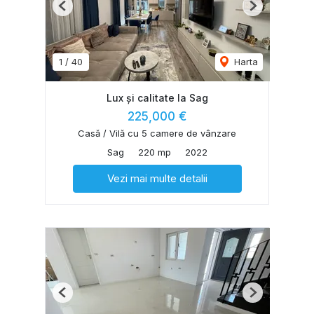
Previous
Next
1
/
40
Harta
Lux și calitate la Sag
225,000 €
Casă / Vilă cu 5 camere de vânzare
Sag
220 mp
2022
Vezi mai multe detalii
Previous
Next