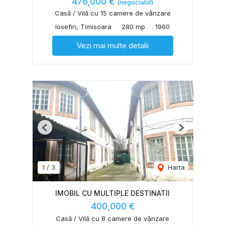
476,000 €
(negociabil)
Casă / Vilă cu 15 camere de vânzare
Iosefin, Timisoara
280 mp
1960
Vezi mai multe detalii
Previous
Next
1
/
3
Harta
IMOBIL CU MULTIPLE DESTINATII
400,000 €
Casă / Vilă cu 8 camere de vânzare