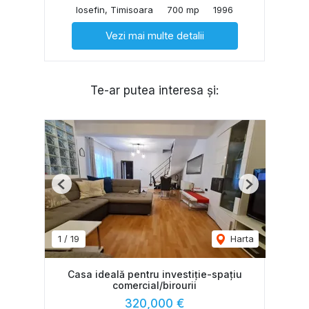
Iosefin, Timisoara
700 mp
1996
Vezi mai multe detalii
Te-ar putea interesa și:
Previous
Next
1
/
19
Harta
Casa ideală pentru investiție-spațiu
comercial/birourii
320,000 €