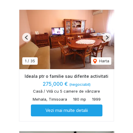
Previous
Next
1
/
35
Harta
Ideala ptr o familie sau diferite activitati
275,000 €
(negociabil)
Casă / Vilă cu 5 camere de vânzare
Mehala, Timisoara
180 mp
1999
Vezi mai multe detalii