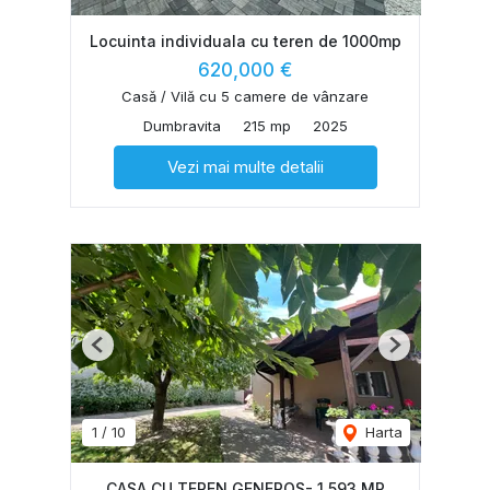
Locuinta individuala cu teren de 1000mp
620,000 €
Casă / Vilă cu 5 camere de vânzare
Dumbravita
215 mp
2025
Vezi mai multe detalii
Previous
Next
1
/
10
Harta
CASA CU TEREN GENEROS- 1.593 MP