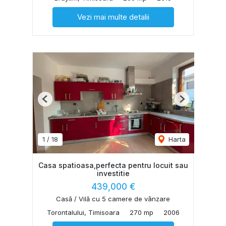
Vezi mai multe detalii
Previous
Next
1
/
18
Harta
Casa spatioasa,perfecta pentru locuit sau
investitie
439,000 €
Casă / Vilă cu 5 camere de vânzare
Torontalului, Timisoara
270 mp
2006