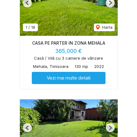
Previous
Next
1
/
18
Harta
CASA PE PARTER IN ZONA MEHALA
365,000 €
Casă / Vilă cu 3 camere de vânzare
Mehala, Timisoara
130 mp
2022
Vezi mai multe detalii
Previous
Next