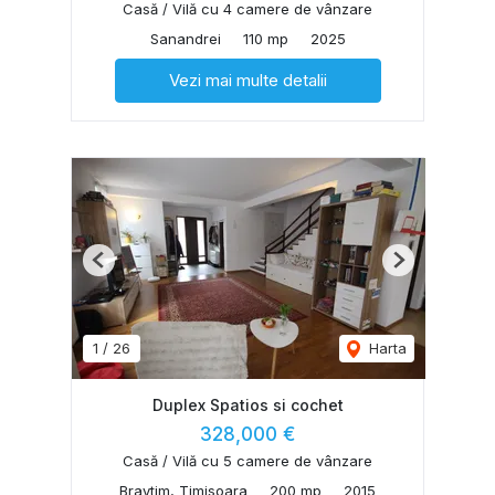
Casă / Vilă cu 4 camere de vânzare
Sanandrei
110 mp
2025
Vezi mai multe detalii
Previous
Next
1
/
26
Harta
Duplex Spatios si cochet
328,000 €
Casă / Vilă cu 5 camere de vânzare
Braytim, Timisoara
200 mp
2015