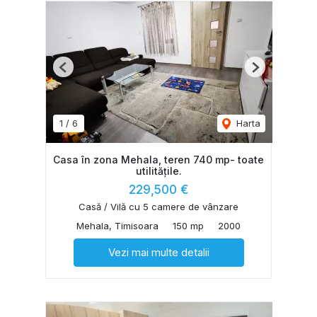
Previous
Next
1
/
6
Harta
Casa în zona Mehala, teren 740 mp- toate
utilitățile.
229,500 €
Casă / Vilă cu 5 camere de vânzare
Mehala, Timisoara
150 mp
2000
Vezi mai multe detalii