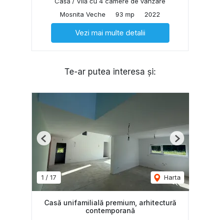
Casă / Vilă cu 4 camere de vânzare
Mosnita Veche
93 mp
2022
Vezi mai multe detalii
Te-ar putea interesa și:
Previous
Next
1
/
17
Harta
Casă unifamilială premium, arhitectură
contemporană