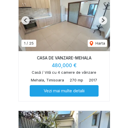
Previous
Next
1
/
25
Harta
CASA DE VANZARE-MEHALA
480,000 €
Casă / Vilă cu 4 camere de vânzare
Mehala, Timisoara
270 mp
2017
Vezi mai multe detalii