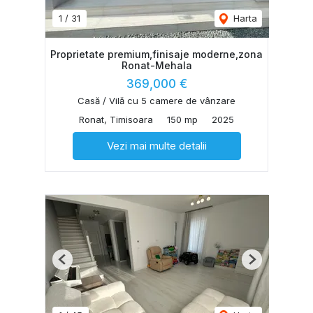
1
/
31
Harta
Proprietate premium,finisaje moderne,zona
Ronat-Mehala
369,000 €
Casă / Vilă cu 5 camere de vânzare
Ronat, Timisoara
150 mp
2025
Vezi mai multe detalii
Previous
Next