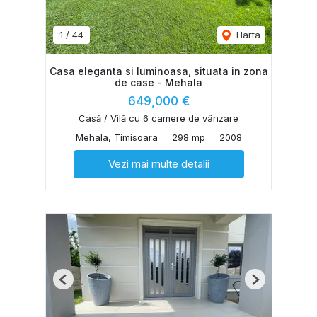
1
/
44
Harta
Casa eleganta si luminoasa, situata in zona
de case - Mehala
649,000 €
Casă / Vilă cu 6 camere de vânzare
Mehala, Timisoara
298 mp
2008
Vezi mai multe detalii
Previous
Next