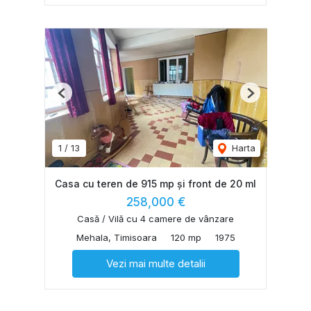
Previous
Next
1
/
13
Harta
Casa cu teren de 915 mp și front de 20 ml
258,000 €
Casă / Vilă cu 4 camere de vânzare
Mehala, Timisoara
120 mp
1975
Vezi mai multe detalii