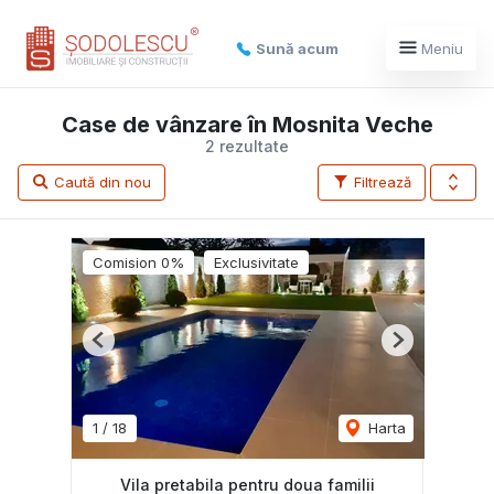
Sună acum
Meniu
Case de vânzare în Mosnita Veche
2 rezultate
Caută din nou
Filtrează
Comision 0%
Exclusivitate
Previous
Next
1
/
18
Harta
Vila pretabila pentru doua familii