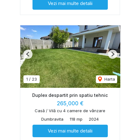
Vezi mai multe detalii
Previous
Next
1
/
23
Harta
Duplex despartit prin spatiu tehnic
265,000 €
Casă / Vilă cu 4 camere de vânzare
Dumbravita
118 mp
2024
Vezi mai multe detalii