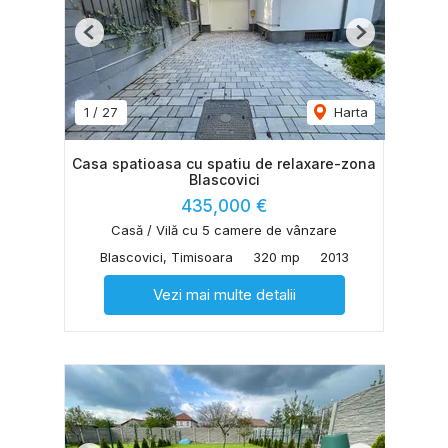
Previous
Next
1
/
27
Harta
Casa spatioasa cu spatiu de relaxare-zona
Blascovici
435,000 €
Casă / Vilă cu 5 camere de vânzare
Blascovici, Timisoara
320 mp
2013
Vezi mai multe detalii