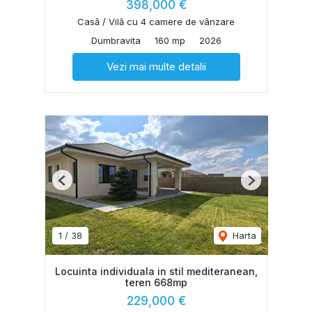
398,000 €
Casă / Vilă cu 4 camere de vânzare
Dumbravita
160 mp
2026
Vezi mai multe detalii
Previous
Next
1
/
38
Harta
Locuinta individuala in stil mediteranean,
teren 668mp
229,000 €