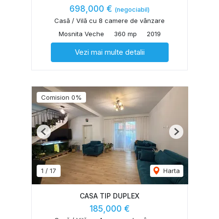
698,000 €
(negociabil)
Casă / Vilă cu 8 camere de vânzare
Mosnita Veche
360 mp
2019
Vezi mai multe detalii
Comision 0%
Previous
Next
1
/
17
Harta
CASA TIP DUPLEX
185,000 €