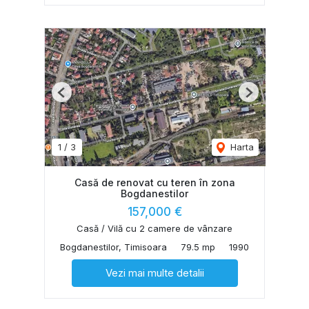
Previous
Next
1
/
3
Harta
Casă de renovat cu teren în zona
Bogdanestilor
157,000 €
Casă / Vilă cu 2 camere de vânzare
Bogdanestilor, Timisoara
79.5 mp
1990
Vezi mai multe detalii