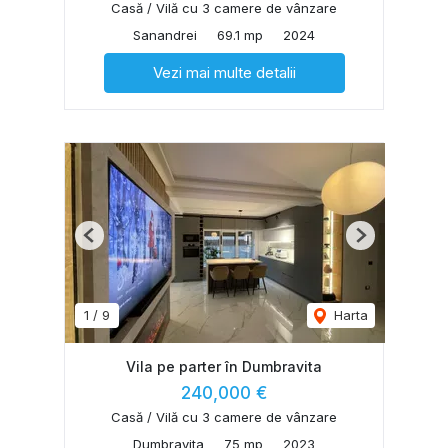
Casă / Vilă cu 3 camere de vânzare
Sanandrei
69.1 mp
2024
Vezi mai multe detalii
Previous
Next
1
/
9
Harta
Vila pe parter în Dumbravita
240,000 €
Casă / Vilă cu 3 camere de vânzare
Dumbravita
75 mp
2023