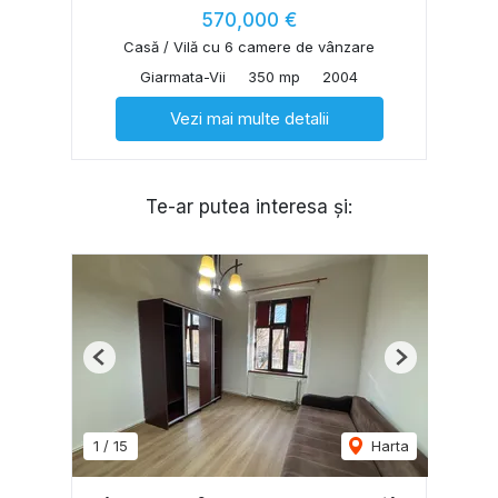
570,000 €
Casă / Vilă cu 6 camere de vânzare
Giarmata-Vii
350 mp
2004
Vezi mai multe detalii
Te-ar putea interesa și:
Previous
Next
1
/
15
Harta