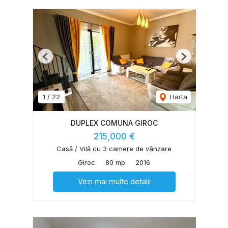
Previous
Next
1
/
22
Harta
DUPLEX COMUNA GIROC
215,000 €
Casă / Vilă cu 3 camere de vânzare
Giroc
80 mp
2016
Vezi mai multe detalii