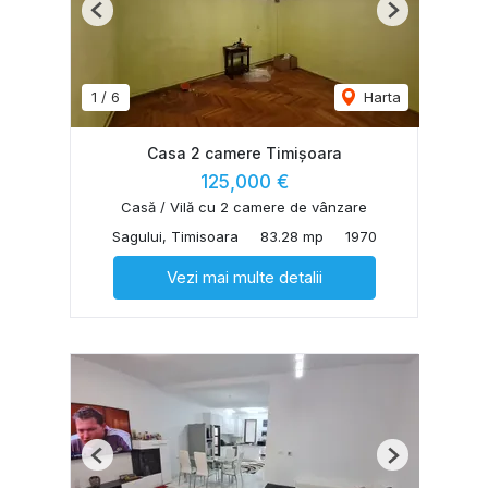
Previous
Next
1
/
6
Harta
Casa 2 camere Timișoara
125,000 €
Casă / Vilă cu 2 camere de vânzare
Sagului, Timisoara
83.28 mp
1970
Vezi mai multe detalii
Previous
Next