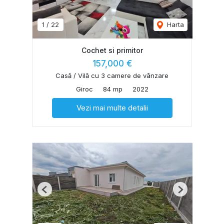
1
/
22
Harta
Cochet si primitor
157,000 €
Casă / Vilă cu 3 camere de vânzare
Giroc
84 mp
2022
Vezi mai multe detalii
Previous
Next