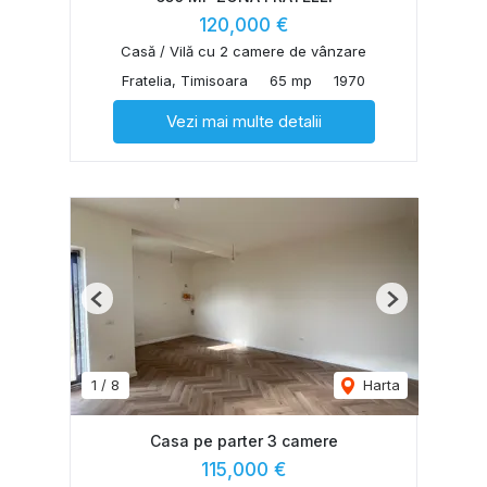
120,000 €
Casă / Vilă cu 2 camere de vânzare
Fratelia, Timisoara
65 mp
1970
Vezi mai multe detalii
Previous
Next
1
/
8
Harta
Casa pe parter 3 camere
115,000 €