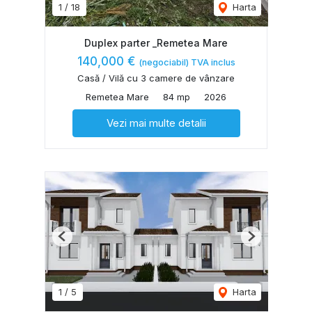
1
/
18
Harta
Duplex parter _Remetea Mare
140,000 €
(negociabil) TVA inclus
Casă / Vilă cu 3 camere de vânzare
Remetea Mare
84 mp
2026
Vezi mai multe detalii
Previous
Next
1
/
5
Harta