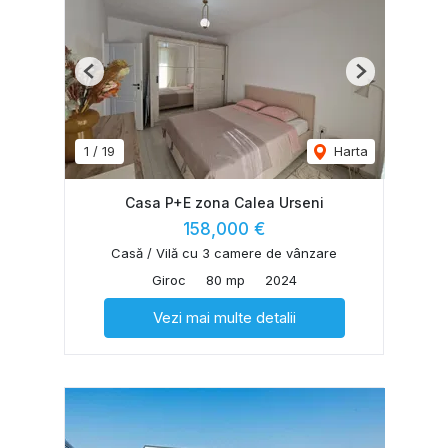
Previous
Next
1
/
19
Harta
Casa P+E zona Calea Urseni
158,000 €
Casă / Vilă cu 3 camere de vânzare
Giroc
80 mp
2024
Vezi mai multe detalii