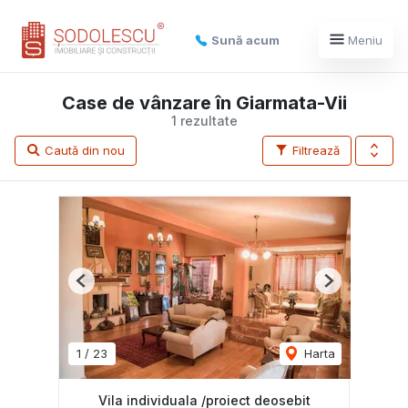
Sună acum
Meniu
Case de vânzare în Giarmata-Vii
1 rezultate
Caută din nou
Filtrează
Previous
Next
1
/
23
Harta
Vila individuala /proiect deosebit