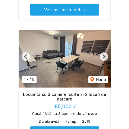
Vezi mai multe detalii
Previous
Next
1
/
26
Harta
Locuinta cu 3 camere, curte si 2 locuri de
parcare
185,000 €
Casă / Vilă cu 3 camere de vânzare
Dumbravita
75 mp
2019