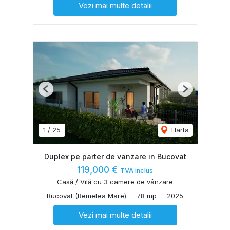
Vezi mai multe detalii
Previous
Next
1
/
25
Harta
Duplex pe parter de vanzare in Bucovat
119,000 €
TVA inclus
Casă / Vilă cu 3 camere de vânzare
Bucovat (Remetea Mare)
78 mp
2025
Vezi mai multe detalii