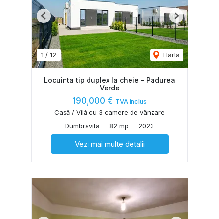
Previous
Next
1
/
12
Harta
Locuinta tip duplex la cheie - Padurea
Verde
190,000 €
TVA inclus
Casă / Vilă cu 3 camere de vânzare
Dumbravita
82 mp
2023
Vezi mai multe detalii