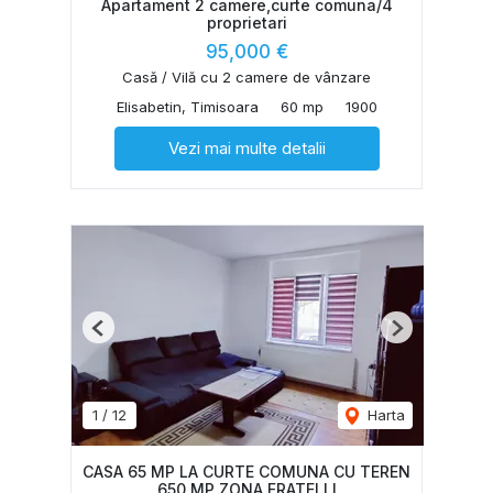
Apartament 2 camere,curte comuna/4
proprietari
95,000 €
Casă / Vilă cu 2 camere de vânzare
Elisabetin, Timisoara
60 mp
1900
Vezi mai multe detalii
Previous
Next
1
/
12
Harta
CASA 65 MP LA CURTE COMUNA CU TEREN
650 MP ZONA FRATELLI