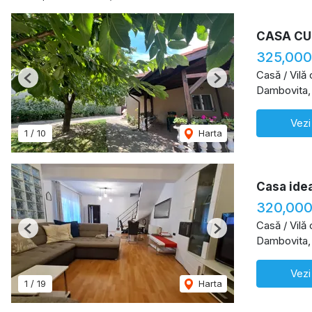
CASA CU
325,000
Casă / Vilă
Previous
Next
Dambovita,
Vezi
1
/
10
Harta
Casa idea
320,000
Casă / Vilă
Previous
Next
Dambovita,
Vezi
1
/
19
Harta