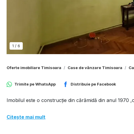
1
/
6
Oferte imobiliare Timisoara
Case de vânzare Timisoara
Ca
Trimite pe
WhatsApp
Distribuie pe
Facebook
Imobilul este o construcție din cărămidă din anul 1970
Citește mai mult