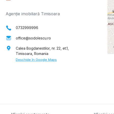
Agenție imobiliară Timisoara
0732999996
office@sodolescu.ro
Calea Bogdanestilor, nr. 22, et.1,
Timisoara, Romania
Deschide în Google Maps