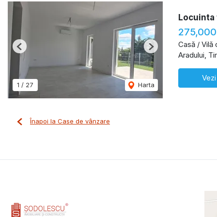
Locuinta 
275,000
Casă / Vilă
Previous
Next
Aradului, T
Vezi
1
/
27
Harta
Înapoi la Case de vânzare