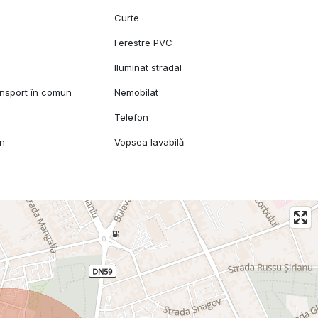
Curte
Ferestre PVC
Iluminat stradal
ansport în comun
Nemobilat
Telefon
mn
Vopsea lavabilă