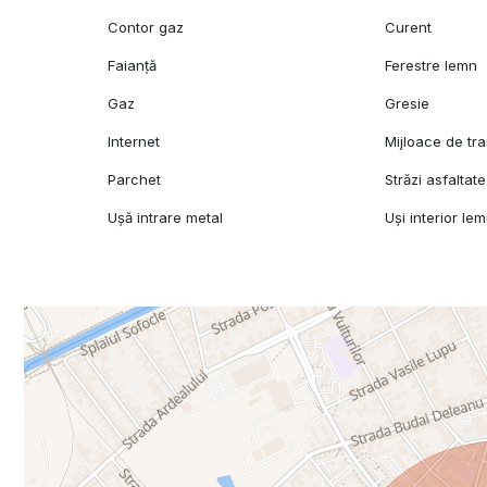
Contor gaz
Curent
Faianță
Ferestre lemn
Gaz
Gresie
Internet
Mijloace de tr
Parchet
Străzi asfaltate
Ușă intrare metal
Uși interior le