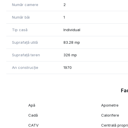
Număr camere
2
Număr băi
1
Tip casă
Individual
Suprafață utilă
83.28 mp
Suprafață teren
326 mp
An construcție
1970
Fac
Apă
Apometre
Cadă
Calorifere
CATV
Centrală propr