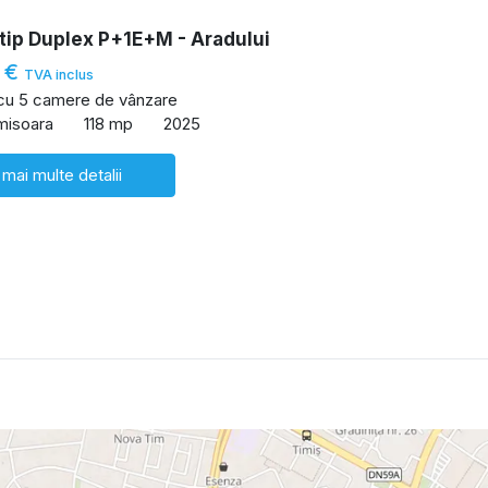
tip Duplex P+1E+M - Aradului
 €
TVA inclus
 cu 5 camere de vânzare
imisoara
118 mp
2025
 mai multe detalii