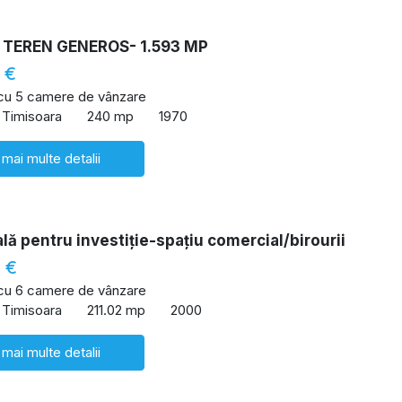
 TEREN GENEROS- 1.593 MP
 €
 cu 5 camere de vânzare
 Timisoara
240 mp
1970
 mai multe detalii
lă pentru investiție-spațiu comercial/birourii
 €
 cu 6 camere de vânzare
 Timisoara
211.02 mp
2000
 mai multe detalii