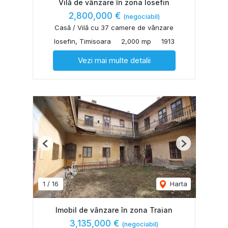
Vilă de vânzare în zona Iosefin
2,800,000 €
(negociabil)
Casă / Vilă cu 37 camere de vânzare
Iosefin, Timisoara
2,000 mp
1913
Vezi mai multe detalii
Previous
Next
1
/
16
Harta
Imobil de vânzare în zona Traian
3,135,000 €
(negociabil)