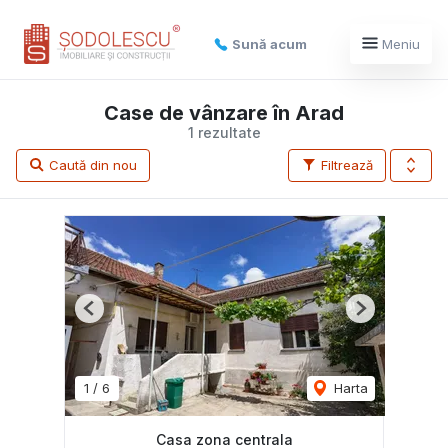
Sună acum
Meniu
Case de vânzare în Arad
1 rezultate
Caută din nou
Filtrează
Previous
Next
1
/
6
Harta
Casa zona centrala