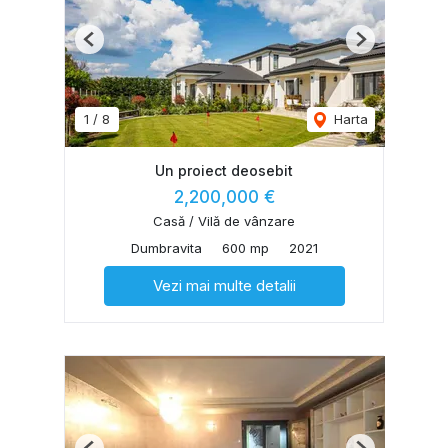
Previous
Next
1
/
8
Harta
Un proiect deosebit
2,200,000 €
Casă / Vilă de vânzare
Dumbravita
600 mp
2021
Vezi mai multe detalii