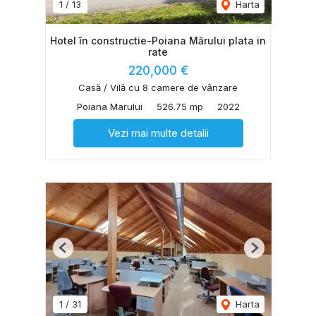
1
/
13
Harta
Hotel în constructie-Poiana Mărului plata in
rate
220,000 €
Casă / Vilă cu 8 camere de vânzare
Poiana Marului
526.75 mp
2022
Vezi mai multe detalii
Previous
Next
1
/
31
Harta