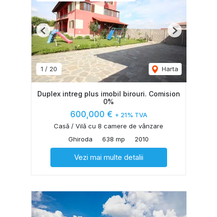
Previous
Next
1
/
20
Harta
Duplex intreg plus imobil birouri. Comision
0%
600,000 €
+ 21% TVA
Casă / Vilă cu 8 camere de vânzare
Ghiroda
638 mp
2010
Vezi mai multe detalii