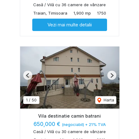
Casă / Vilă cu 36 camere de vânzare
Traian, Timisoara
1,900 mp
1750
Vezi mai multe detalii
Previous
Next
1
/
50
Harta
Vila destinatie camin batrani
650,000 €
(negociabil) + 21% TVA
Casă / Vilă cu 30 camere de vânzare