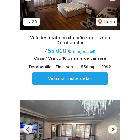
1
/
28
Harta
Vilă destinatie mixta, vânzare - zona
Dorobantilor
455,000 €
(negociabil)
Casă / Vilă cu 10 camere de vânzare
Dorobantilor, Timisoara
550 mp
1992
Vezi mai multe detalii
Previous
Next