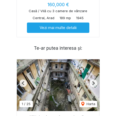
160,000 €
Casă / Vilă cu 3 camere de vânzare
Central, Arad
189 mp
1945
Vezi mai multe detalii
Te-ar putea interesa și:
Previous
Next
1
/
25
Harta