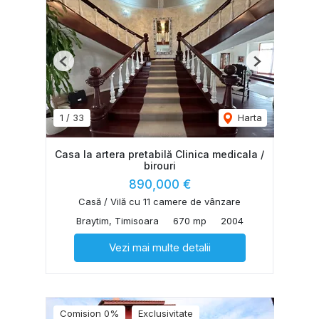
Previous
Next
1
/
33
Harta
Casa la artera pretabilă Clinica medicala /
birouri
890,000 €
Casă / Vilă cu 11 camere de vânzare
Braytim, Timisoara
670 mp
2004
Vezi mai multe detalii
Comision 0%
Exclusivitate