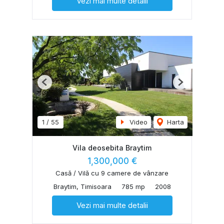
Vezi mai multe detalii
Previous
Next
1
/
55
Video
Harta
Vila deosebita Braytim
1,300,000 €
Casă / Vilă cu 9 camere de vânzare
Braytim, Timisoara
785 mp
2008
Vezi mai multe detalii