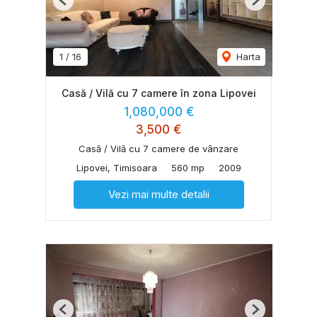
Previous
Next
1
/
16
Harta
Casă / Vilă cu 7 camere în zona Lipovei
1,080,000 €
3,500 €
Casă / Vilă cu 7 camere de vânzare
Lipovei, Timisoara
560 mp
2009
Vezi mai multe detalii
Previous
Next