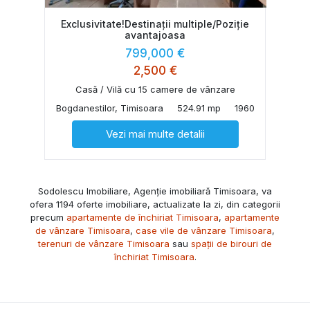
Exclusivitate!Destinații multiple/Poziție
avantajoasa
799,000 €
2,500 €
Casă / Vilă cu 15 camere de vânzare
Bogdanestilor, Timisoara
524.91 mp
1960
Vezi mai multe detalii
Sodolescu Imobiliare, Agenție imobiliară Timisoara, va
ofera 1194 oferte imobiliare, actualizate la zi, din categorii
precum
apartamente de închiriat Timisoara
,
apartamente
de vânzare Timisoara
,
case vile de vânzare Timisoara
,
terenuri de vânzare Timisoara
sau
spații de birouri de
închiriat Timisoara
.