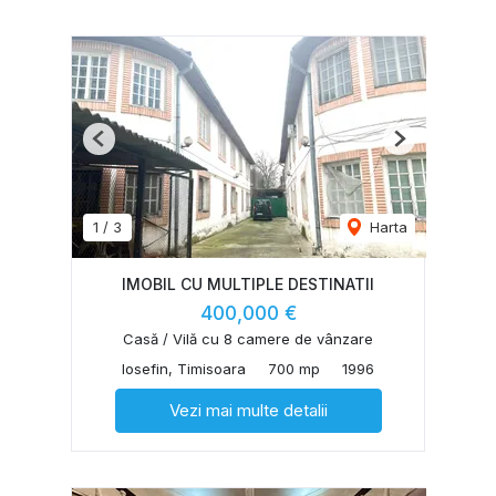
Previous
Next
1
/
3
Harta
IMOBIL CU MULTIPLE DESTINATII
400,000 €
Casă / Vilă cu 8 camere de vânzare
Iosefin, Timisoara
700 mp
1996
Vezi mai multe detalii