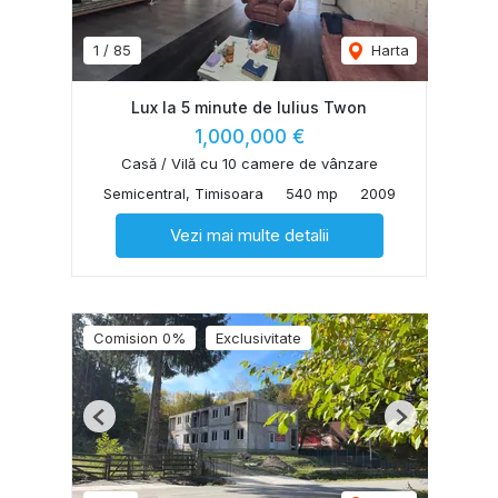
1
/
85
Harta
Lux la 5 minute de Iulius Twon
1,000,000 €
Casă / Vilă cu 10 camere de vânzare
Semicentral, Timisoara
540 mp
2009
Vezi mai multe detalii
Comision 0%
Exclusivitate
Previous
Next