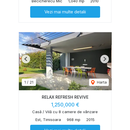
Becicherecu Mic
1,040 mp
2010
Vezi mai multe detalii
Previous
Next
1
/
21
Harta
RELAX REFRESH REVIVE
1,250,000 €
Casă / Vilă cu 8 camere de vânzare
Est, Timisoara
968 mp
2015