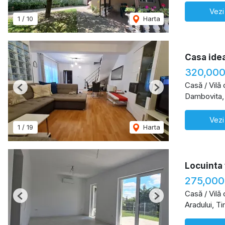
Vezi
1
/
10
Harta
Casa idea
320,000
Casă / Vilă
Previous
Next
Dambovita,
Vezi
1
/
19
Harta
Locuinta 
275,000
Casă / Vilă
Previous
Next
Aradului, T