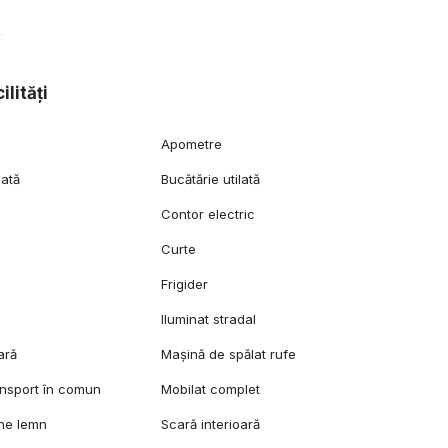
ilități
Apometre
lată
Bucătărie utilată
Contor electric
Curte
Frigider
Iluminat stradal
ară
Mașină de spălat rufe
ansport în comun
Mobilat complet
ane lemn
Scară interioară