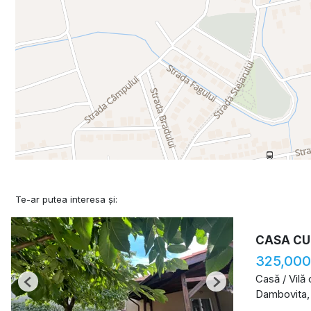
Te-ar putea interesa și:
CASA CU
325,000
Casă / Vilă
Previous
Next
Dambovita,