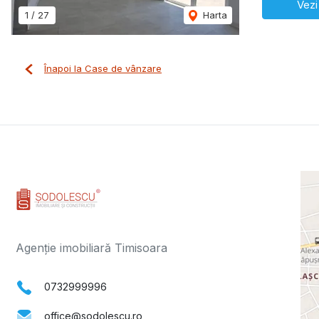
Vezi
1
/
27
Harta
Înapoi la Case de vânzare
Agenție imobiliară Timisoara
0732999996
office@sodolescu.ro