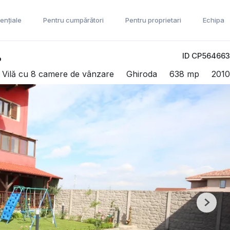
ențiale
Pentru cumpărători
Pentru proprietari
Echipa
ID CP564663
%
 Vilă cu 8 camere de vânzare
Ghiroda
638 mp
2010
Next