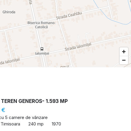
 TEREN GENEROS- 1.593 MP
 €
 cu 5 camere de vânzare
 Timisoara
240 mp
1970