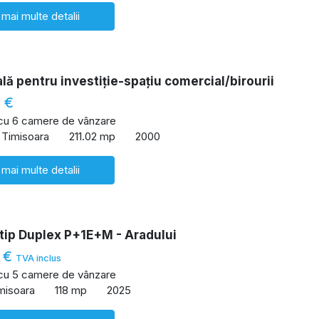
 mai multe detalii
lă pentru investiție-spațiu comercial/birourii
 €
 cu 6 camere de vânzare
 Timisoara
211.02 mp
2000
 mai multe detalii
tip Duplex P+1E+M - Aradului
 €
TVA inclus
 cu 5 camere de vânzare
imisoara
118 mp
2025