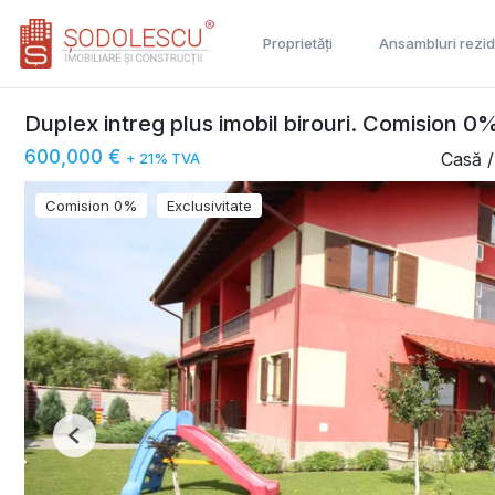
Proprietăți
Ansambluri rezid
Duplex intreg plus imobil birouri. Comision 0
600,000 €
Casă /
+ 21% TVA
Comision 0%
Exclusivitate
Previous