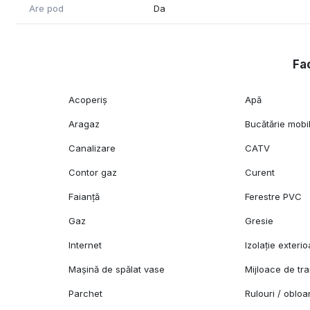
Are pod
Da
Fac
Acoperiș
Apă
Aragaz
Bucătărie mobi
Canalizare
CATV
Contor gaz
Curent
Faianță
Ferestre PVC
Gaz
Gresie
Internet
Izolație exterio
Mașină de spălat vase
Mijloace de tr
Parchet
Rulouri / oblo