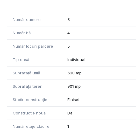
Număr camere
8
Număr băi
4
Număr locuri parcare
5
Tip casă
Individual
Suprafață utilă
638 mp
Suprafață teren
901 mp
Stadiu construcție
Finisat
Construcție nouă
Da
Număr etaje clădire
1